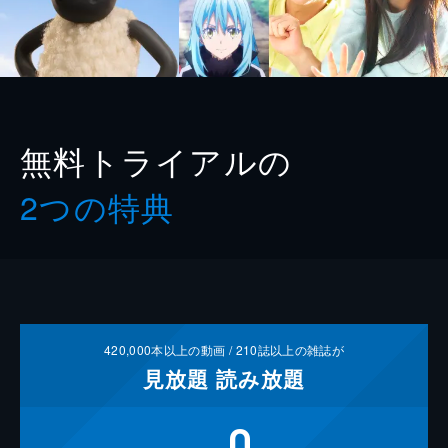
無料トライアルの
2つの特典
420,000
本以上の動画 /
210
誌以上の雑誌が
見放題
読み放題
0