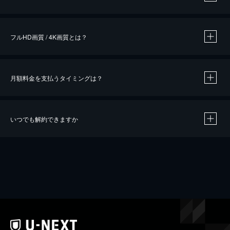
※
作品によって必要なポイントが異なります。
フルHD画質 / 4K画質とは？
月額料金を支払うタイミングは？
※
40％ポイント還元の対象は、クレジットカード決済による作品の購入 / レンタルです。
※
iOSアプリのUコイン決済による作品の購入 / レンタルは、20％のポイント還元です。
※
還元の対象外となる決済方法や商品があります。くわしくは
こちら
をご確認ください。
いつでも解約できますか
こちら