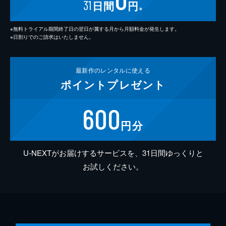
31
日間
円
※
※無料トライアル期間終了日の翌日が属する月から月額料金が発生します。
※日割りでのご請求はいたしません。
最新作の
レンタルに使える
ポイント
プレゼント
600
円分
U-NEXTがお届けするサービスを、31日間ゆっくりと
お試しください。