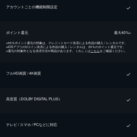
アカウントごとの機能制限設定
ポイント還元
最⼤40%
※
※
40％ポイント還元の対象は、クレジットカード決済による作品の購入 / レンタルです。
※
iOSアプリのUコイン決済による作品の購入 / レンタルは、20％のポイント還元です。
※
還元の対象外となる決済方法や商品があります。くわしくは
こちら
をご確認ください。
フルHD画質 / 4K画質
⾼⾳質（DOLBY DIGITAL PLUS）
テレビ / スマホ / PCなどに対応