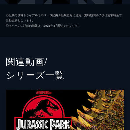
ジア・ロドリゲス
ダニエラ・ピネダ
◎記載の無料トライアルは本ページ経由の新規登録に適用。無料期間終了後は通常料金で
自動更新となります。
イアン・マルコム
ジェフ・ゴールドブラム
◎本ページに記載の情報は、2026年8月現在のものです。
ヘンリー・ウー博士
Ｂ・Ｄ・ウォン
ベンジャミン・ロックウッド
ジェームズ・クロムウェル
ケン・ウィートリー
テッド・レヴィン
関連動画/
メイジー・ロックウッド
イザベラ・サーモン
シリーズ⼀覧
アイリス
ジェラルディン・チャップリン
フランクリン・ウェブ
ジャスティス・スミス
シャーウッド上院議員
ピーター・ジェイソン
イーライ・ミルズ
レイフ・スポール
エヴァーソル
トビー・ジョーンズ