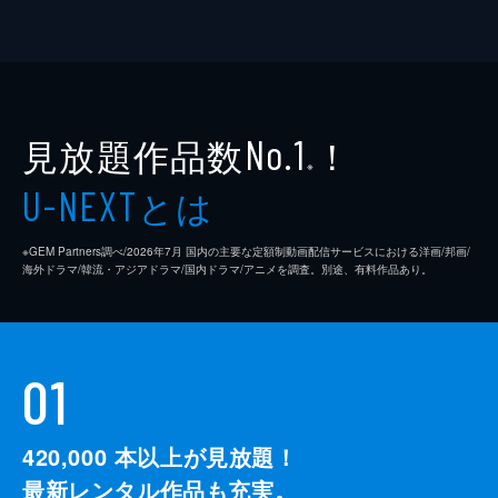
見放題作品数
！
No.1
※
とは
U-NEXT
※GEM Partners調べ/2026年7⽉ 国内の主要な定額制動画配信サービスにおける洋画/邦画/
海外ドラマ/韓流・アジアドラマ/国内ドラマ/アニメを調査。別途、有料作品あり。
01
420,000
本以上が見放題！
最新レンタル作品も充実。