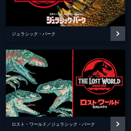
チャーリー・ローズ
監督
Ｊ・Ａ・バヨナ
脚本
デレク・コノリー
ジュラシック・パーク
コリン・トレヴォロウ
音楽
マイケル・ジアッキノ
製作
フランク・マーシャル
パトリック・クローリー
ベレン・アティエンサ
ロスト・ワールド／ジュラシック・パーク