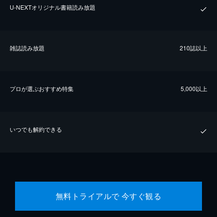
U-NEXTオリジナル書籍読み放題
雑誌読み放題
210誌以上
プロが選ぶおすすめ特集
5,000以上
いつでも解約できる
無料トライアルで 今すぐ観る