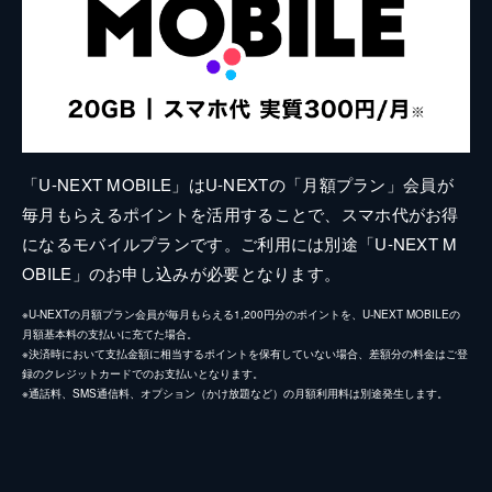
「U-NEXT MOBILE」はU-NEXTの「月額プラン」会員が
毎月もらえるポイントを活用することで、スマホ代がお得
になるモバイルプランです。ご利用には別途「U-NEXT M
OBILE」のお申し込みが必要となります。
※U-NEXTの月額プラン会員が毎月もらえる1,200円分のポイントを、U-NEXT MOBILEの
月額基本料の支払いに充てた場合。
※決済時において支払金額に相当するポイントを保有していない場合、差額分の料金はご登
録のクレジットカードでのお支払いとなります。
※通話料、SMS通信料、オプション（かけ放題など）の月額利用料は別途発生します。