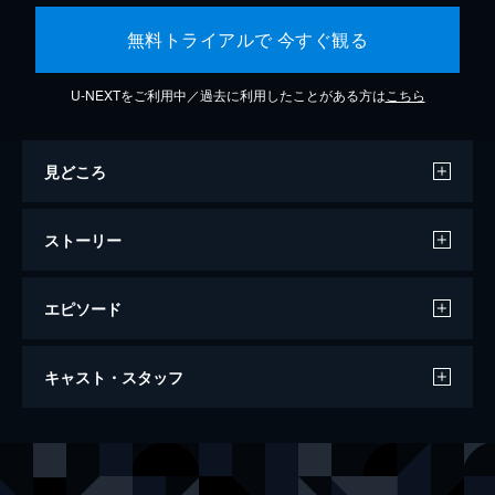
無料トライアルで 今すぐ観る
U-NEXTをご利用中／過去に利用したことがある方は
こちら
見どころ
ストーリー
エピソード
ジュラシック・ワールド/炎の王国
キャスト・スタッフ
128分
出演
オーウェン・グレイディ
クリス・プラット
クレア・ディアリング
ブライス・ダラス・ハワード