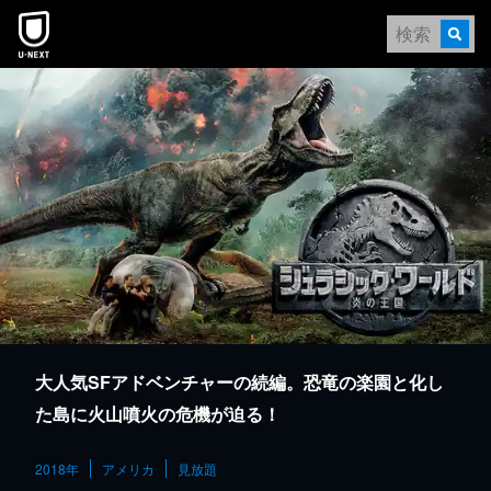
本文へスキップ
大人気SFアドベンチャーの続編。恐竜の楽園と化し
た島に火山噴火の危機が迫る！
2018年
アメリカ
見放題