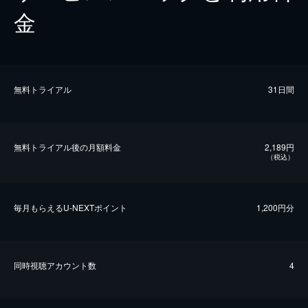
金
無料トライアル
31日間
無料トライアル後の⽉額料金
2,189円
（税込）
毎⽉もらえるU-NEXTポイント
1,200円分
同時視聴アカウント数
4