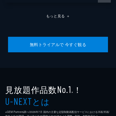
もっと見る
＋
無料トライアルで 今すぐ観る
見放題作品数
！
No.1
※
とは
U-NEXT
※GEM Partners調べ/2026年7⽉ 国内の主要な定額制動画配信サービスにおける洋画/邦画/
海外ドラマ/韓流・アジアドラマ/国内ドラマ/アニメを調査。別途、有料作品あり。