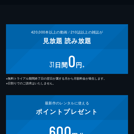
420,000
本以上の動画 /
210
誌以上の雑誌が
見放題
読み放題
0
31
日間
円
※
※無料トライアル期間終了日の翌日が属する月から月額料金が発生します。
※日割りでのご請求はいたしません。
最新作の
レンタルに使える
ポイント
プレゼント
600