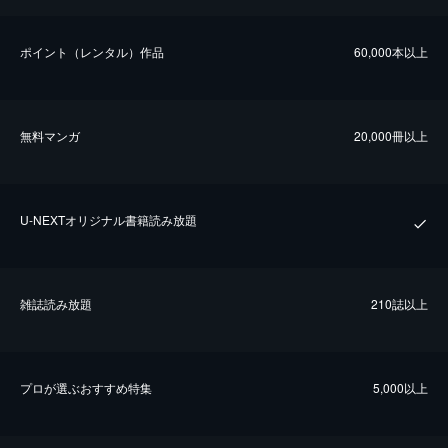
ポイント（レンタル）作品
60,000本以上
無料マンガ
20,000冊以上
U-NEXTオリジナル書籍読み放題
雑誌読み放題
210誌以上
プロが選ぶおすすめ特集
5,000以上