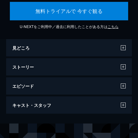
無料トライアルで 今すぐ観る
U-NEXTをご利用中／過去に利用したことがある方は
こちら
見どころ
ストーリー
エピソード
恋は雨上がりのように
キャスト・スタッフ
112分
出演
橘あきら
小松菜奈
近藤正己
大泉洋