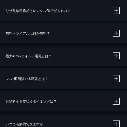
なぜ見放題作品とレンタル作品があるの？
無料トライアルは何が無料？
※
最大40%
ポイント還元とは？
※
※
作品によって必要なポイントが異なります。
フルHD画質 / 4K画質とは？
月額料金を支払うタイミングは？
※
40％ポイント還元の対象は、クレジットカード決済による作品の購入 / レンタルです。
※
iOSアプリのUコイン決済による作品の購入 / レンタルは、20％のポイント還元です。
※
還元の対象外となる決済方法や商品があります。くわしくは
こちら
をご確認ください。
いつでも解約できますか