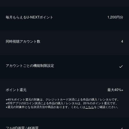
毎⽉もらえるU-NEXTポイント
1,200円分
同時視聴アカウント数
4
アカウントごとの機能制限設定
ポイント還元
最⼤40%
※
※
40％ポイント還元の対象は、クレジットカード決済による作品の購入 / レンタルです。
※
iOSアプリのUコイン決済による作品の購入 / レンタルは、20％のポイント還元です。
※
還元の対象外となる決済方法や商品があります。くわしくは
こちら
をご確認ください。
フルHD画質 / 4K画質