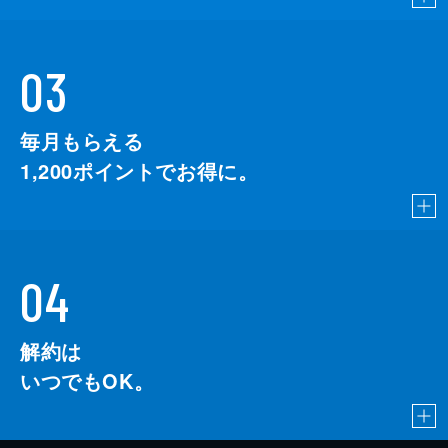
03
毎月もらえる
1,200
ポイントでお得に。
04
解約は
いつでもOK。