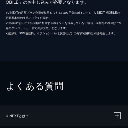
OBILE」のお申し込みが必要となります。
※U-NEXTの月額プラン会員が毎月もらえる1,200円分のポイントを、U-NEXT MOBILEの
月額基本料の支払いに充てた場合。
※決済時において支払金額に相当するポイントを保有していない場合、差額分の料金はご登
録のクレジットカードでのお支払いとなります。
※通話料、SMS通信料、オプション（かけ放題など）の月額利用料は別途発生します。
よくある質問
U-NEXTとは？