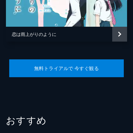
九条ちひろ
戸次重幸
橘ともよ
吉田羊
監督
永井聡
恋は雨上がりのように
脚本
坂口理子
原作
眉月じゅん
音楽
伊藤ゴロー
無料トライアルで 今すぐ観る
製作
市川南
おすすめ