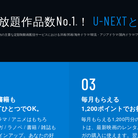
二又一
放題作品数
！
No.1
U-NEXT
白石和
※
26年7⽉ 国内の主要な定額制動画配信サービスにおける洋画/邦画/海外ドラマ/韓流・アジアドラマ/国内ドラ
池上純
柚月裕
安川午
03
村松秀
書籍も
毎月もらえる
木下直
XTひとつでOK。
1,200
ポイントでお
堀内大
ドラマ / アニメはもちろ
毎月もらえる1,200円分
/ ラノベ / 書籍 / 雑誌も
トは、最新映画のレンタ
新井重
インアップ。あなたの好
ガの購入に使えます。翌