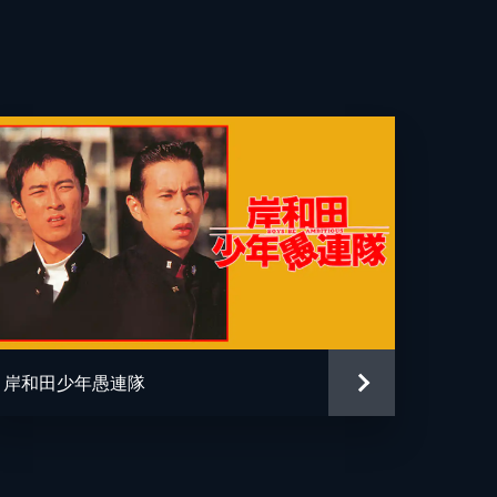
リー
子
々
雅一
岸和田少年愚連隊
い龍二
次