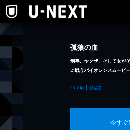
本文へスキップ
孤狼の血
刑事、ヤクザ、そして女が
に戦うバイオレンスムービ
2018年
見放題
今すぐ