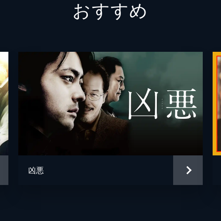
おすすめ
瀧井洋子
町田マ
竜のり
範田紗
小豆畑
吉原圭輔
中山峻
苗代広行
勝矢
凶悪
菊地巡査
さいね
毛利克志
瀧川英