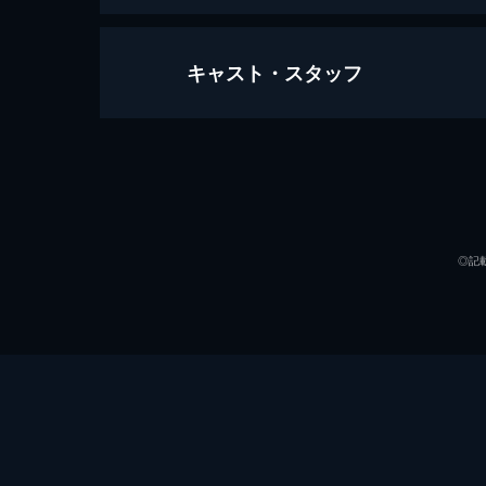
キャスト・スタッフ
孤狼の血
126分
出演
◎記