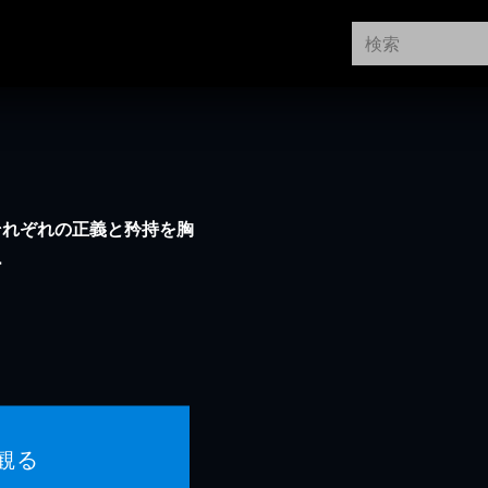
それぞれの正義と矜持を胸
ー
観る