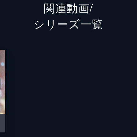
関連動画/
岡田桃子
阿部純
シリーズ⼀覧
嵯峨大輔
滝藤賢
善田大輝
岩永ジ
善田新輔
九十九
柳田タカシ
田中偉
備前芳樹
野中隆
有原巡査
沖原一
金村安則
黒石高
賽本友保
ウダタ