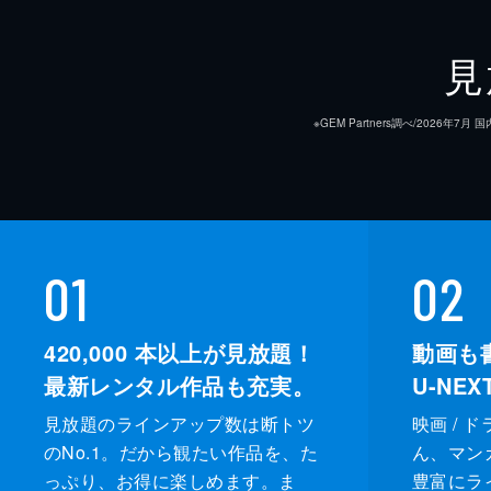
ナレーション
見
監督
※GEM Partners調べ/20
脚本
原作
音楽
01
02
製作
420,000
本以上が見放題！
動画も
最新レンタル作品も充実。
U-NE
見放題のラインアップ数は断トツ
映画 / 
のNo.1。だから観たい作品を、た
ん、マンガ 
っぷり、お得に楽しめます。ま
豊富にラ