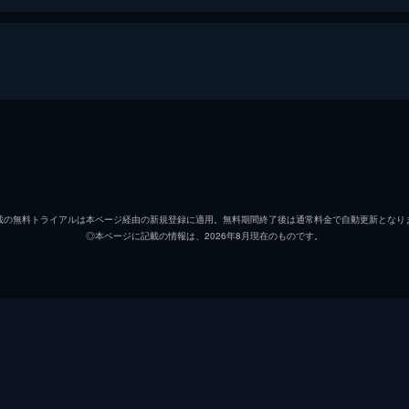
大上章吾
役所広
日岡秀一
松坂桃
載の無料トライアルは本ページ経由の新規登録に適用。無料期間終了後は通常料金で自動更新となり
◎本ページに記載の情報は、2026年8月現在のものです。
高木里佳子
真木よ
吉田滋
音尾琢
上早稲二郎
駿河太
永川恭二
中村倫