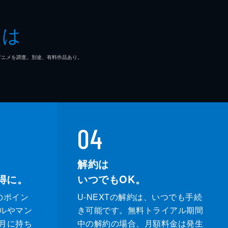
成
とは
彌
マ/アニメを調査。別途、有料作品あり。
哉
子
朗
04
信
解約は
哉
得に。
いつでもOK。
示
のポイン
U-NEXTの解約は、いつでも手続
ルやマン
き可能です。無料トライアル期間
人
月に持ち
中の解約の場合、月額料金は発生