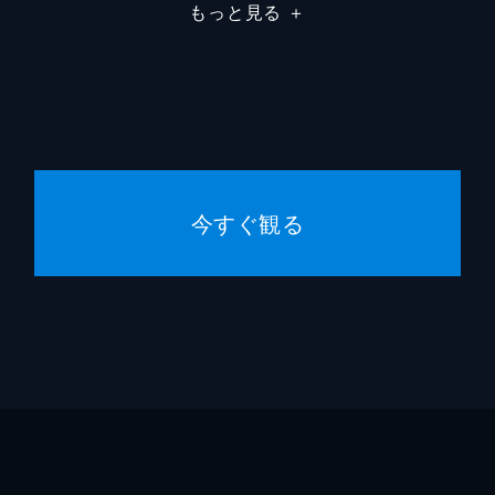
岩本恒夫
井上肇
もっと見る
＋
加古村猛
嶋田久
友竹啓二
矢島健
上早稲潤子
MEGU
今すぐ観る
尾谷憲次
伊吹吾
瀧井銀次
ピエー
土井秀雄
田口ト
五十子正平
石橋蓮
一之瀬守孝
江口洋