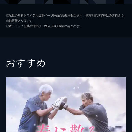
遠藤ひかる
森川葵
◎記載の無料トライアルは本ページ経由の新規登録に適用。無料期間終了後は通常料金で
自動更新となります。
新海彰
北村匠海
◎本ページに記載の情報は、2026年8月現在のものです。
増田順平
町田啓太
香川久俊
要潤
都築一星
吉田鋼太郎
おすすめ
監督
羽住英一郎
脚本
桑村さや香
音楽
佐藤直紀
製作
吉崎圭一
市川南