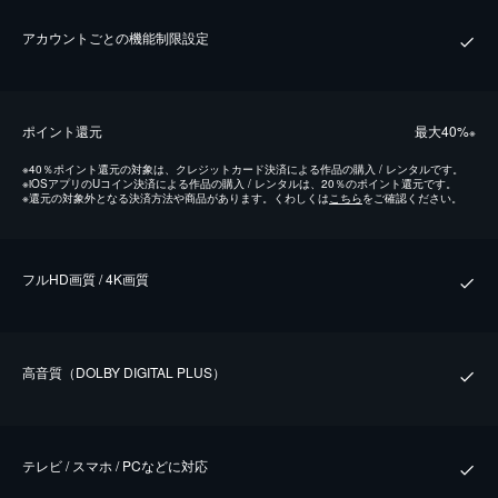
アカウントごとの機能制限設定
ポイント還元
最⼤40%
※
※
40％ポイント還元の対象は、クレジットカード決済による作品の購入 / レンタルです。
※
iOSアプリのUコイン決済による作品の購入 / レンタルは、20％のポイント還元です。
※
還元の対象外となる決済方法や商品があります。くわしくは
こちら
をご確認ください。
フルHD画質 / 4K画質
⾼⾳質（DOLBY DIGITAL PLUS）
テレビ / スマホ / PCなどに対応