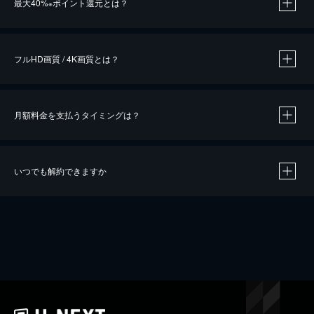
最大40%
ポイント還元とは？
※
※
作品によって必要なポイントが異なります。
フルHD画質 / 4K画質とは？
月額料金を支払うタイミングは？
※
40％ポイント還元の対象は、クレジットカード決済による作品の購入 / レンタルです。
※
iOSアプリのUコイン決済による作品の購入 / レンタルは、20％のポイント還元です。
※
還元の対象外となる決済方法や商品があります。くわしくは
こちら
をご確認ください。
いつでも解約できますか
こちら