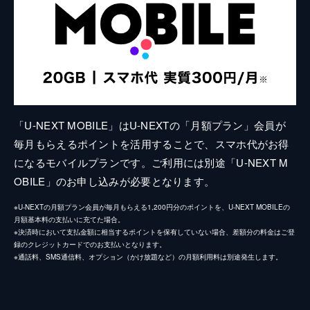
「U-NEXT MOBILE」はU-NEXTの「月額プラン」会員が
毎月もらえるポイントを活用することで、スマホ代がお得
になるモバイルプランです。ご利用には別途「U-NEXT M
OBILE」のお申し込みが必要となります。
※U-NEXTの月額プラン会員が毎月もらえる1,200円分のポイントを、U-NEXT MOBILEの
月額基本料の支払いに充てた場合。
※決済時において支払金額に相当するポイントを保有していない場合、差額分の料金はご登
録のクレジットカードでのお支払いとなります。
※通話料、SMS通信料、オプション（かけ放題など）の月額利用料は別途発生します。