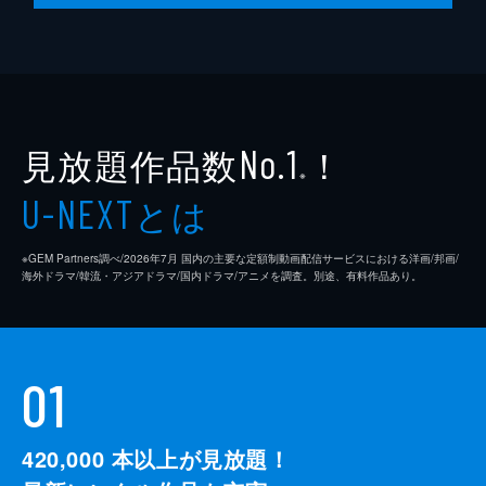
見放題作品数
！
No.1
※
とは
U-NEXT
※GEM Partners調べ/2026年7⽉ 国内の主要な定額制動画配信サービスにおける洋画/邦画/
海外ドラマ/韓流・アジアドラマ/国内ドラマ/アニメを調査。別途、有料作品あり。
01
420,000
本以上が見放題！