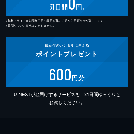
0
31
日間
円
※
※無料トライアル期間終了日の翌日が属する月から月額料金が発生します。
※日割りでのご請求はいたしません。
最新作の
レンタルに使える
ポイント
プレゼント
600
円分
U-NEXTがお届けするサービスを、31日間ゆっくりと
お試しください。