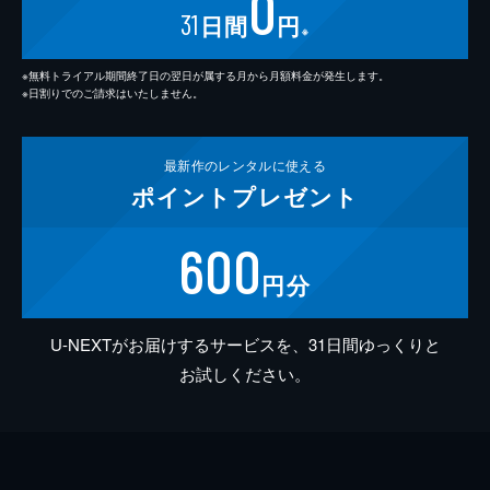
0
31
日間
円
※
※無料トライアル期間終了日の翌日が属する月から月額料金が発生します。
※日割りでのご請求はいたしません。
最新作の
レンタルに使える
ポイント
プレゼント
600
円分
U-NEXTがお届けするサービスを、31日間ゆっくりと
お試しください。