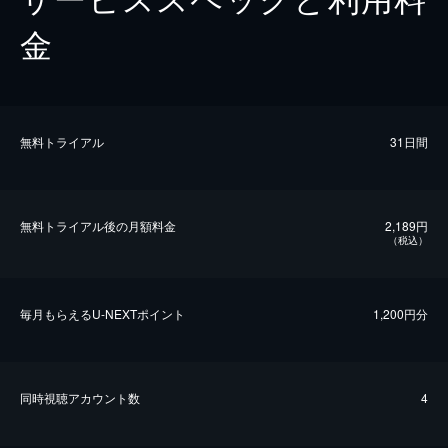
金
無料トライアル
31日間
無料トライアル後の⽉額料金
2,189円
（税込）
毎⽉もらえるU-NEXTポイント
1,200円分
同時視聴アカウント数
4