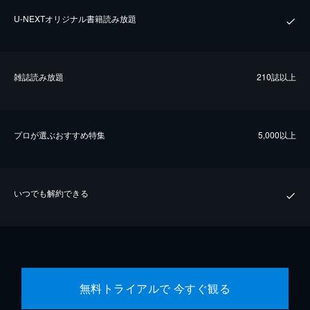
U-NEXTオリジナル書籍読み放題
雑誌読み放題
210誌以上
プロが選ぶおすすめ特集
5,000以上
いつでも解約できる
無料トライアルで 今すぐ観る