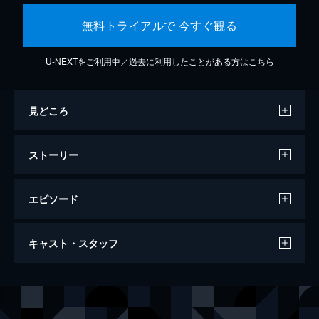
無料トライアルで 今すぐ観る
U-NEXTをご利用中／過去に利用したことがある方は
こちら
見どころ
ストーリー
エピソード
OVER DRIVE
キャスト・スタッフ
104分
出演
檜山篤洋
東出昌大
檜山直純
新田真剣佑