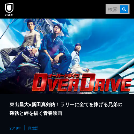
本文へスキップ
東出昌大×新田真剣佑！ラリーに全てを捧げる兄弟の
確執と絆を描く青春映画
2018年
見放題