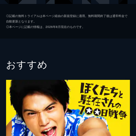
遠藤ひかる
森川葵
◎記載の無料トライアルは本ページ経由の新規登録に適用。無料期間終了後は通常料金で
自動更新となります。
新海彰
北村匠海
◎本ページに記載の情報は、2026年8月現在のものです。
増田順平
町田啓太
香川久俊
要潤
都築一星
吉田鋼太郎
おすすめ
監督
羽住英一郎
脚本
桑村さや香
音楽
佐藤直紀
製作
吉崎圭一
市川南