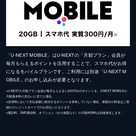
「U-NEXT MOBILE」はU-NEXTの「月額プラン」会員が
毎月もらえるポイントを活用することで、スマホ代がお得
になるモバイルプランです。ご利用には別途「U-NEXT M
OBILE」のお申し込みが必要となります。
※U-NEXTの月額プラン会員が毎月もらえる1,200円分のポイントを、U-NEXT MOBILEの
月額基本料の支払いに充てた場合。
※決済時において支払金額に相当するポイントを保有していない場合、差額分の料金はご登
録のクレジットカードでのお支払いとなります。
※通話料、SMS通信料、オプション（かけ放題など）の月額利用料は別途発生します。