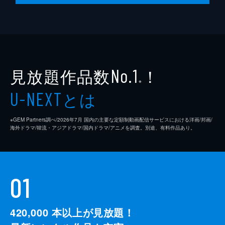
見放題作品数
！
No.1
※
とは
U-NEXT
※GEM Partners調べ/2026年7⽉ 国内の主要な定額制動画配信サービスにおける洋画/邦画/
海外ドラマ/韓流・アジアドラマ/国内ドラマ/アニメを調査。別途、有料作品あり。
01
420,000
本以上が見放題！