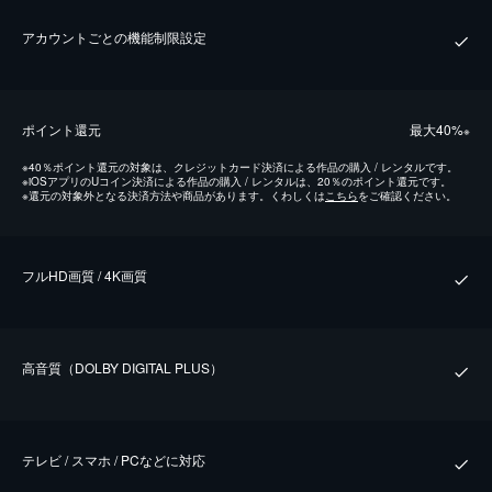
アカウントごとの機能制限設定
ポイント還元
最⼤40%
※
※
40％ポイント還元の対象は、クレジットカード決済による作品の購入 / レンタルです。
※
iOSアプリのUコイン決済による作品の購入 / レンタルは、20％のポイント還元です。
※
還元の対象外となる決済方法や商品があります。くわしくは
こちら
をご確認ください。
フルHD画質 / 4K画質
⾼⾳質（DOLBY DIGITAL PLUS）
テレビ / スマホ / PCなどに対応