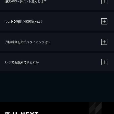
最大40%
ポイント還元とは？
※
※
作品によって必要なポイントが異なります。
フルHD画質 / 4K画質とは？
月額料金を支払うタイミングは？
※
40％ポイント還元の対象は、クレジットカード決済による作品の購入 / レンタルです。
※
iOSアプリのUコイン決済による作品の購入 / レンタルは、20％のポイント還元です。
※
還元の対象外となる決済方法や商品があります。くわしくは
こちら
をご確認ください。
いつでも解約できますか
こちら