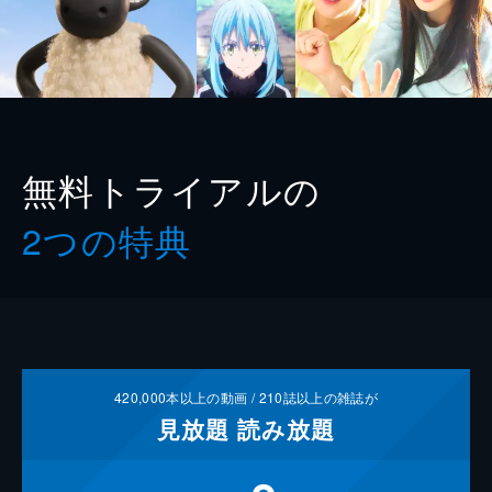
無料トライアルの
2つの特典
420,000
本以上の動画 /
210
誌以上の雑誌が
見放題
読み放題