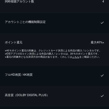
同時視聴アカウント数
4
アカウントごとの機能制限設定
ポイント還元
最⼤40%
※
※
40％ポイント還元の対象は、クレジットカード決済による作品の購入 / レンタルです。
※
iOSアプリのUコイン決済による作品の購入 / レンタルは、20％のポイント還元です。
※
還元の対象外となる決済方法や商品があります。くわしくは
こちら
をご確認ください。
フルHD画質 / 4K画質
⾼⾳質（DOLBY DIGITAL PLUS）