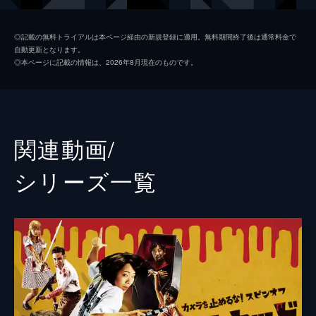
日暮晴美
しゅはまはるみ
◎記載の無料トライアルは本ページ経由の新規登録に適用。無料期間終了後は通常料金で
自動更新となります。
神谷和明
長屋和彰
◎本ページに記載の情報は、2026年8月現在のものです。
細田学
細井学
山ノ内洋
市原洋
山越俊助
山崎俊太郎
関連動画/
古沢真一郎
大沢真一郎
シリーズ⼀覧
笹原芳子
竹原芳子
吉野美紀
吉田美紀
栗原綾奈
合田純奈
松浦早希
浅森咲希奈
松本逢花
秋山ゆずき