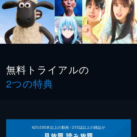
無料トライアルの
2つの特典
420,000
本以上の動画 /
210
誌以上の雑誌が
見放題
読み放題