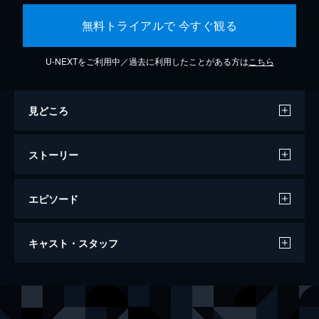
無料トライアルで 今すぐ観る
U-NEXTをご利用中／過去に利用したことがある方は
こちら
見どころ
ストーリー
エピソード
カメラを止めるな！
キャスト・スタッフ
96分
出演
日暮隆之
濱津隆之
日暮真央
真魚