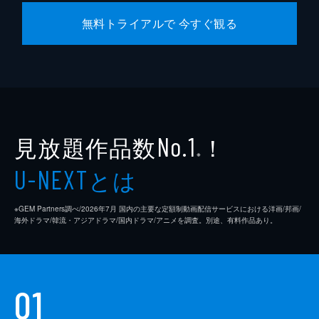
無料トライアルで 今すぐ観る
見放題作品数
！
No.1
※
とは
U-NEXT
※GEM Partners調べ/2026年7⽉ 国内の主要な定額制動画配信サービスにおける洋画/邦画/
海外ドラマ/韓流・アジアドラマ/国内ドラマ/アニメを調査。別途、有料作品あり。
01