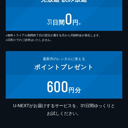
0
31
日間
円
※
※無料トライアル期間終了日の翌日が属する月から月額料金が発生します。
※日割りでのご請求はいたしません。
最新作の
レンタルに使える
ポイント
プレゼント
600
円分
U-NEXTがお届けするサービスを、31日間ゆっくりと
お試しください。