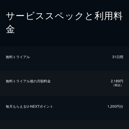
サービススペックと利用料
金
無料トライアル
31日間
無料トライアル後の⽉額料金
2,189円
（税込）
毎⽉もらえるU-NEXTポイント
1,200円分