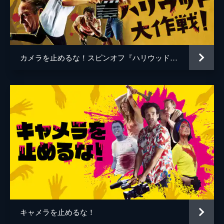
谷口智和
山口友和
藤丸拓哉
藤村拓矢
黒岡大吾
イワゴウサトシ
カメラを止めるな！スピンオフ『ハリウッド大作戦!』
相田舞
高橋恭子
温水栞
生見司織
監督
上田慎一郎
脚本
上田慎一郎
音楽
永井カイル
キャメラを止めるな！