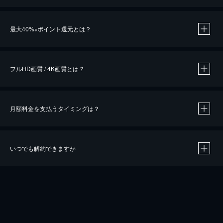
※
最大40%
ポイント還元とは？
※
※
作品によって必要なポイントが異なります。
フルHD画質 / 4K画質とは？
月額料金を支払うタイミングは？
※
40％ポイント還元の対象は、クレジットカード決済による作品の購入 / レンタルです。
※
iOSアプリのUコイン決済による作品の購入 / レンタルは、20％のポイント還元です。
※
還元の対象外となる決済方法や商品があります。くわしくは
こちら
をご確認ください。
いつでも解約できますか
こちら