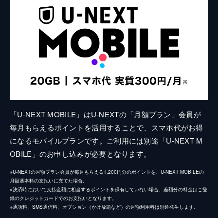
「U-NEXT MOBILE」はU-NEXTの「月額プラン」会員が
毎月もらえるポイントを活用することで、スマホ代がお得
になるモバイルプランです。ご利用には別途「U-NEXT M
OBILE」のお申し込みが必要となります。
※U-NEXTの月額プラン会員が毎月もらえる1,200円分のポイントを、U-NEXT MOBILEの
月額基本料の支払いに充てた場合。
※決済時において支払金額に相当するポイントを保有していない場合、差額分の料金はご登
録のクレジットカードでのお支払いとなります。
※通話料、SMS通信料、オプション（かけ放題など）の月額利用料は別途発生します。