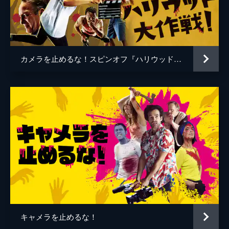
谷口智和
山口友和
藤丸拓哉
藤村拓矢
黒岡大吾
イワゴウサトシ
カメラを止めるな！スピンオフ『ハリウッド大作戦!』
相田舞
高橋恭子
温水栞
生見司織
監督
上田慎一郎
脚本
上田慎一郎
音楽
永井カイル
キャメラを止めるな！