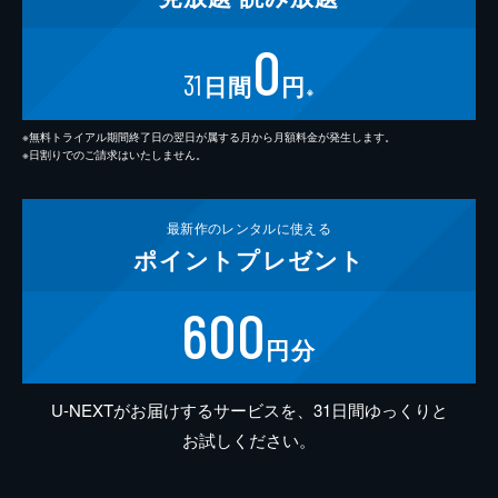
0
31
日間
円
※
※無料トライアル期間終了日の翌日が属する月から月額料金が発生します。
※日割りでのご請求はいたしません。
最新作の
レンタルに使える
ポイント
プレゼント
600
円分
U-NEXTがお届けするサービスを、31日間ゆっくりと
お試しください。