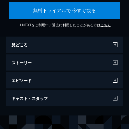
無料トライアルで 今すぐ観る
U-NEXTをご利用中／過去に利用したことがある方は
こちら
見どころ
ストーリー
エピソード
カメラを止めるな！
キャスト・スタッフ
96分
出演
日暮隆之
濱津隆之
日暮真央
真魚