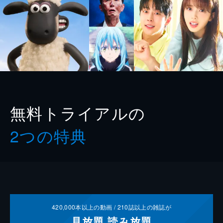
無料トライアルの
2つの特典
420,000
本以上の動画 /
210
誌以上の雑誌が
見放題
読み放題