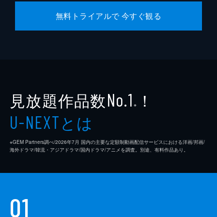
無料トライアルで 今すぐ観る
見放題作品数
！
No.1
※
とは
U-NEXT
※GEM Partners調べ/2026年7⽉ 国内の主要な定額制動画配信サービスにおける洋画/邦画/
海外ドラマ/韓流・アジアドラマ/国内ドラマ/アニメを調査。別途、有料作品あり。
01