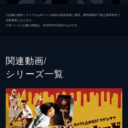
日暮晴美
しゅはまはるみ
◎記載の無料トライアルは本ページ経由の新規登録に適用。無料期間終了後は通常料金で
自動更新となります。
神谷和明
長屋和彰
◎本ページに記載の情報は、2026年8月現在のものです。
細田学
細井学
山ノ内洋
市原洋
山越俊助
山崎俊太郎
関連動画/
古沢真一郎
大沢真一郎
シリーズ⼀覧
笹原芳子
竹原芳子
吉野美紀
吉田美紀
栗原綾奈
合田純奈
松浦早希
浅森咲希奈
松本逢花
秋山ゆずき