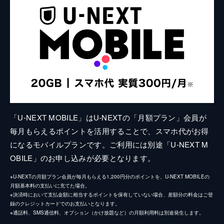
「U-NEXT MOBILE」はU-NEXTの「月額プラン」会員が
毎月もらえるポイントを活用することで、スマホ代がお得
になるモバイルプランです。ご利用には別途「U-NEXT M
OBILE」のお申し込みが必要となります。
※U-NEXTの月額プラン会員が毎月もらえる1,200円分のポイントを、U-NEXT MOBILEの
月額基本料の支払いに充てた場合。
※決済時において支払金額に相当するポイントを保有していない場合、差額分の料金はご登
録のクレジットカードでのお支払いとなります。
※通話料、SMS通信料、オプション（かけ放題など）の月額利用料は別途発生します。