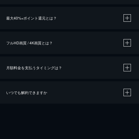
※
最大40%
ポイント還元とは？
※
※
作品によって必要なポイントが異なります。
フルHD画質 / 4K画質とは？
月額料金を支払うタイミングは？
※
40％ポイント還元の対象は、クレジットカード決済による作品の購入 / レンタルです。
※
iOSアプリのUコイン決済による作品の購入 / レンタルは、20％のポイント還元です。
※
還元の対象外となる決済方法や商品があります。くわしくは
こちら
をご確認ください。
いつでも解約できますか
こちら