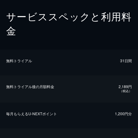
サービススペックと利用料
金
無料トライアル
31日間
無料トライアル後の⽉額料金
2,189円
（税込）
毎⽉もらえるU-NEXTポイント
1,200円分