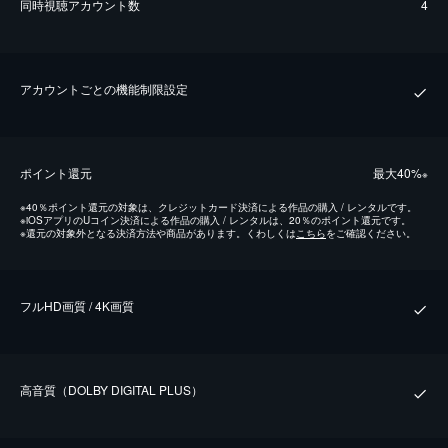
同時視聴アカウント数
4
アカウントごとの機能制限設定
ポイント還元
最⼤40%
※
※
40％ポイント還元の対象は、クレジットカード決済による作品の購入 / レンタルです。
※
iOSアプリのUコイン決済による作品の購入 / レンタルは、20％のポイント還元です。
※
還元の対象外となる決済方法や商品があります。くわしくは
こちら
をご確認ください。
フルHD画質 / 4K画質
⾼⾳質（DOLBY DIGITAL PLUS）