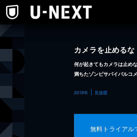
本文へスキップ
カメラを止めるな
何が起きてもカメラは止め
満ちたゾンビサバイバルコ
2018年
見放題
無料トライアル