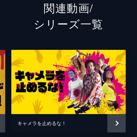
関連動画/
山越俊助
山崎俊
シリーズ⼀覧
古沢真一郎
大沢真
笹原芳子
竹原芳
吉野美紀
吉田美
栗原綾奈
合田純
松浦早希
浅森咲
松本逢花
秋山ゆ
谷口智和
山口友
キャメラを止めるな！
藤丸拓哉
藤村拓