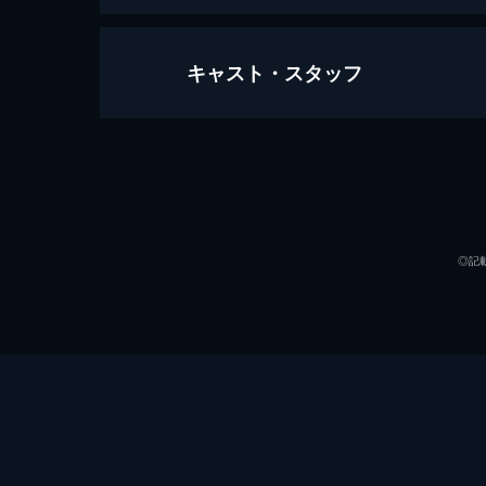
キャスト・スタッフ
カメラを止めるな！
96分
出演
◎記