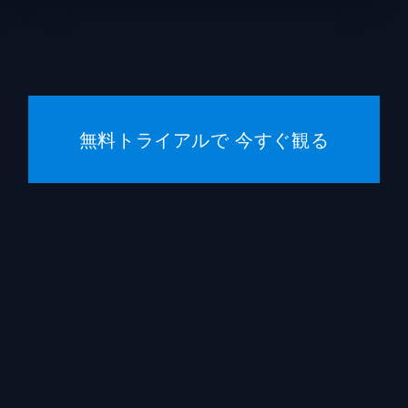
黒岡大吾
イワゴ
相田舞
高橋恭
温水栞
生見司
無料トライアルで 今すぐ観る
上田慎
上田慎
永井カ