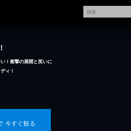
！
ない！衝撃の展開と笑いに
メディ！
で 今すぐ観る