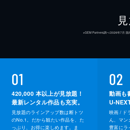
見
※GEM Partners調べ/20
01
02
420,000
本以上が見放題！
動画も
最新レンタル作品も充実。
U-NE
見放題のラインアップ数は断トツ
映画 / 
のNo.1。だから観たい作品を、た
ん、マンガ 
っぷり、お得に楽しめます。ま
豊富にラ