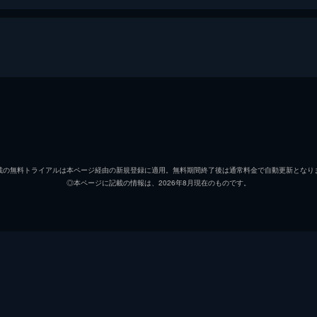
日暮隆之
濱津隆
日暮真央
真魚
載の無料トライアルは本ページ経由の新規登録に適用。無料期間終了後は通常料金で自動更新となり
◎本ページに記載の情報は、2026年8月現在のものです。
日暮晴美
しゅは
神谷和明
長屋和
細田学
細井学
山ノ内洋
市原洋