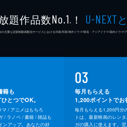
放題作品数
！
No.1
U-NEXT
※
26年7⽉ 国内の主要な定額制動画配信サービスにおける洋画/邦画/海外ドラマ/韓流・アジアドラマ/国内ドラ
03
書籍も
毎月もらえる
XTひとつでOK。
1,200
ポイントでお
ドラマ / アニメはもちろ
毎月もらえる1,200円分
/ ラノベ / 書籍 / 雑誌も
トは、最新映画のレンタ
インアップ。あなたの好
ガの購入に使えます。翌