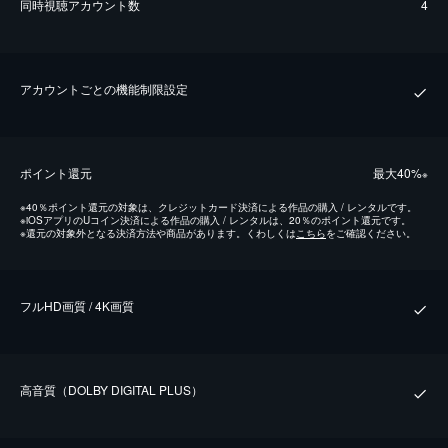
同時視聴アカウント数
4
アカウントごとの機能制限設定
ポイント還元
最⼤40%
※
※
40％ポイント還元の対象は、クレジットカード決済による作品の購入 / レンタルです。
※
iOSアプリのUコイン決済による作品の購入 / レンタルは、20％のポイント還元です。
※
還元の対象外となる決済方法や商品があります。くわしくは
こちら
をご確認ください。
フルHD画質 / 4K画質
⾼⾳質（DOLBY DIGITAL PLUS）