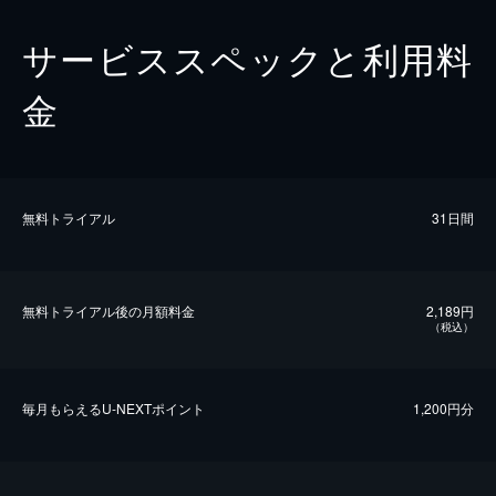
サービススペックと利用料
金
無料トライアル
31日間
無料トライアル後の⽉額料金
2,189円
（税込）
毎⽉もらえるU-NEXTポイント
1,200円分