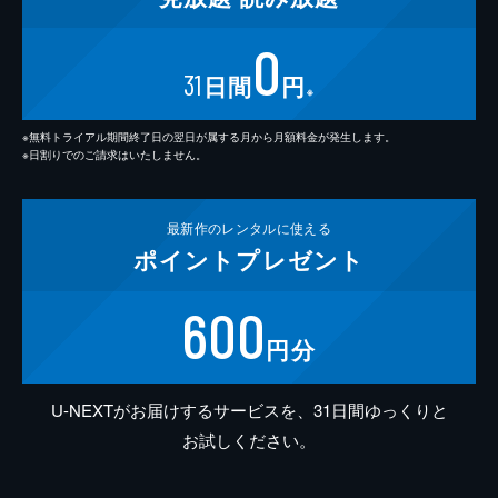
0
31
日間
円
※
※無料トライアル期間終了日の翌日が属する月から月額料金が発生します。
※日割りでのご請求はいたしません。
最新作の
レンタルに使える
ポイント
プレゼント
600
円分
U-NEXTがお届けするサービスを、31日間ゆっくりと
お試しください。