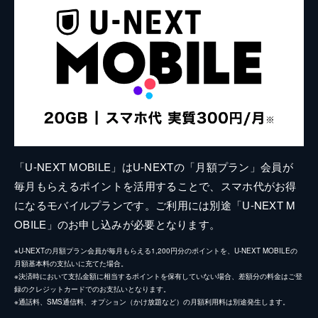
「U-NEXT MOBILE」はU-NEXTの「月額プラン」会員が
毎月もらえるポイントを活用することで、スマホ代がお得
になるモバイルプランです。ご利用には別途「U-NEXT M
OBILE」のお申し込みが必要となります。
※U-NEXTの月額プラン会員が毎月もらえる1,200円分のポイントを、U-NEXT MOBILEの
月額基本料の支払いに充てた場合。
※決済時において支払金額に相当するポイントを保有していない場合、差額分の料金はご登
録のクレジットカードでのお支払いとなります。
※通話料、SMS通信料、オプション（かけ放題など）の月額利用料は別途発生します。