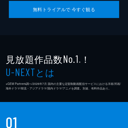
無料トライアルで 今すぐ観る
見放題作品数
！
No.1
※
とは
U-NEXT
※GEM Partners調べ/2026年7⽉ 国内の主要な定額制動画配信サービスにおける洋画/邦画/
海外ドラマ/韓流・アジアドラマ/国内ドラマ/アニメを調査。別途、有料作品あり。
01