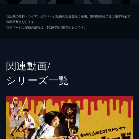
日暮晴美
しゅはまはるみ
◎記載の無料トライアルは本ページ経由の新規登録に適用。無料期間終了後は通常料金で
自動更新となります。
神谷和明
長屋和彰
◎本ページに記載の情報は、2026年8月現在のものです。
細田学
細井学
山ノ内洋
市原洋
山越俊助
山崎俊太郎
関連動画/
古沢真一郎
大沢真一郎
シリーズ⼀覧
笹原芳子
竹原芳子
吉野美紀
吉田美紀
栗原綾奈
合田純奈
松浦早希
浅森咲希奈
松本逢花
秋山ゆずき