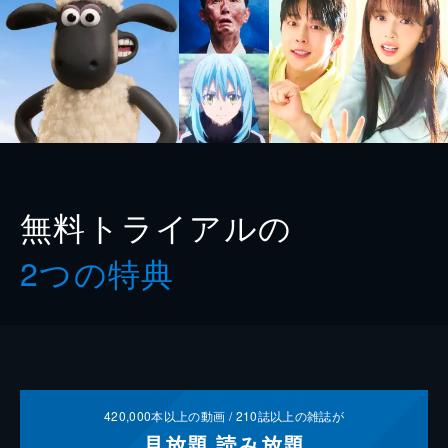
無料トライアルの
2つの特典
420,000
本以上の動画 /
210
誌以上の雑誌が
見放題
読み放題