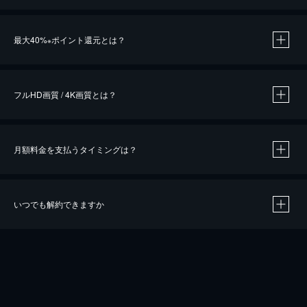
※
最大40%
ポイント還元とは？
※
※
作品によって必要なポイントが異なります。
フルHD画質 / 4K画質とは？
月額料金を支払うタイミングは？
※
40％ポイント還元の対象は、クレジットカード決済による作品の購入 / レンタルです。
※
iOSアプリのUコイン決済による作品の購入 / レンタルは、20％のポイント還元です。
※
還元の対象外となる決済方法や商品があります。くわしくは
こちら
をご確認ください。
いつでも解約できますか
こちら