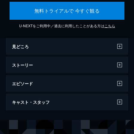
無料トライアルで 今すぐ観る
U-NEXTをご利用中／過去に利用したことがある方は
こちら
見どころ
ストーリー
エピソード
カメラを止めるな！
キャスト・スタッフ
96分
出演
日暮隆之
濱津隆之
日暮真央
真魚