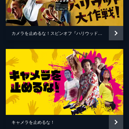
谷口智和
山口友和
藤丸拓哉
藤村拓矢
黒岡大吾
イワゴウサトシ
カメラを止めるな！スピンオフ『ハリウッド大作戦!』
相田舞
高橋恭子
温水栞
生見司織
監督
上田慎一郎
脚本
上田慎一郎
音楽
永井カイル
キャメラを止めるな！