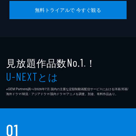
無料トライアルで 今すぐ観る
見放題作品数
！
No.1
※
とは
U-NEXT
※GEM Partners調べ/2026年7⽉ 国内の主要な定額制動画配信サービスにおける洋画/邦画/
海外ドラマ/韓流・アジアドラマ/国内ドラマ/アニメを調査。別途、有料作品あり。
01