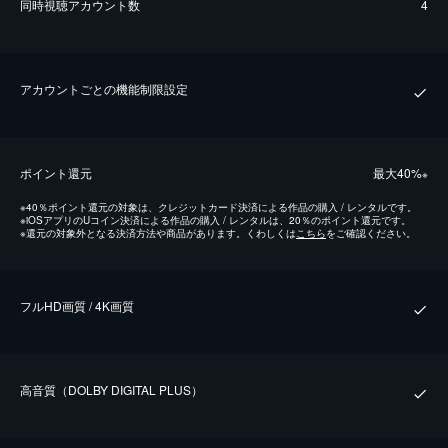
同時視聴アカウント数
4
アカウントごとの機能制限設定
ポイント還元
最⼤40%
※
※
40％ポイント還元の対象は、クレジットカード決済による作品の購入 / レンタルです。
※
iOSアプリのUコイン決済による作品の購入 / レンタルは、20％のポイント還元です。
※
還元の対象外となる決済方法や商品があります。くわしくは
こちら
をご確認ください。
フルHD画質 / 4K画質
⾼⾳質（DOLBY DIGITAL PLUS）