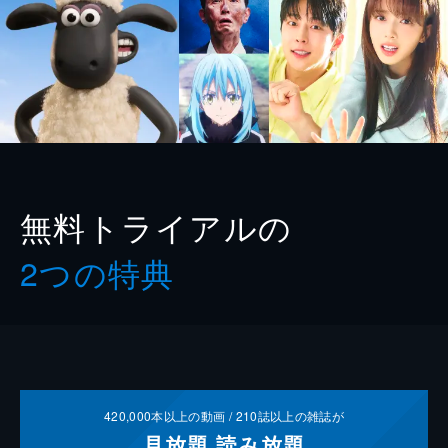
無料トライアルの
2つの特典
420,000
本以上の動画 /
210
誌以上の雑誌が
見放題
読み放題