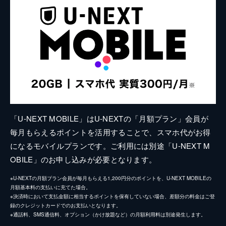
「U-NEXT MOBILE」はU-NEXTの「月額プラン」会員が
毎月もらえるポイントを活用することで、スマホ代がお得
になるモバイルプランです。ご利用には別途「U-NEXT M
OBILE」のお申し込みが必要となります。
※U-NEXTの月額プラン会員が毎月もらえる1,200円分のポイントを、U-NEXT MOBILEの
月額基本料の支払いに充てた場合。
※決済時において支払金額に相当するポイントを保有していない場合、差額分の料金はご登
録のクレジットカードでのお支払いとなります。
※通話料、SMS通信料、オプション（かけ放題など）の月額利用料は別途発生します。