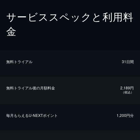
サービススペックと利用料
金
無料トライアル
31日間
無料トライアル後の⽉額料金
2,189円
（税込）
毎⽉もらえるU-NEXTポイント
1,200円分