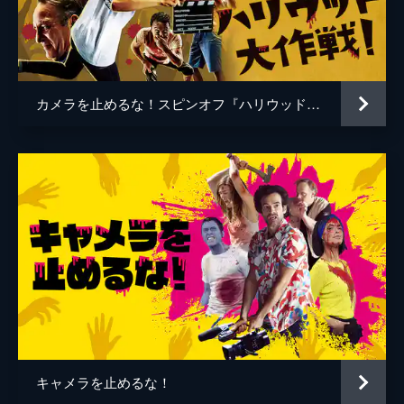
谷口智和
山口友和
藤丸拓哉
藤村拓矢
黒岡大吾
イワゴウサトシ
カメラを止めるな！スピンオフ『ハリウッド大作戦!』
相田舞
高橋恭子
温水栞
生見司織
監督
上田慎一郎
脚本
上田慎一郎
音楽
永井カイル
キャメラを止めるな！