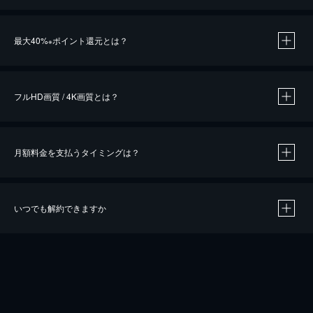
※
最大40%
ポイント還元とは？
※
※
作品によって必要なポイントが異なります。
フルHD画質 / 4K画質とは？
月額料金を支払うタイミングは？
※
40％ポイント還元の対象は、クレジットカード決済による作品の購入 / レンタルです。
※
iOSアプリのUコイン決済による作品の購入 / レンタルは、20％のポイント還元です。
※
還元の対象外となる決済方法や商品があります。くわしくは
こちら
をご確認ください。
いつでも解約できますか
こちら