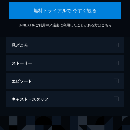
無料トライアルで 今すぐ観る
U-NEXTをご利用中／過去に利用したことがある方は
こちら
見どころ
ストーリー
エピソード
カメラを止めるな！
キャスト・スタッフ
96分
出演
日暮隆之
濱津隆之
日暮真央
真魚