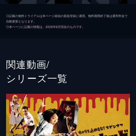
日暮晴美
しゅはまはるみ
◎記載の無料トライアルは本ページ経由の新規登録に適用。無料期間終了後は通常料金で
自動更新となります。
神谷和明
長屋和彰
◎本ページに記載の情報は、2026年8月現在のものです。
細田学
細井学
山ノ内洋
市原洋
山越俊助
山崎俊太郎
関連動画/
古沢真一郎
大沢真一郎
シリーズ⼀覧
笹原芳子
竹原芳子
吉野美紀
吉田美紀
栗原綾奈
合田純奈
松浦早希
浅森咲希奈
松本逢花
秋山ゆずき