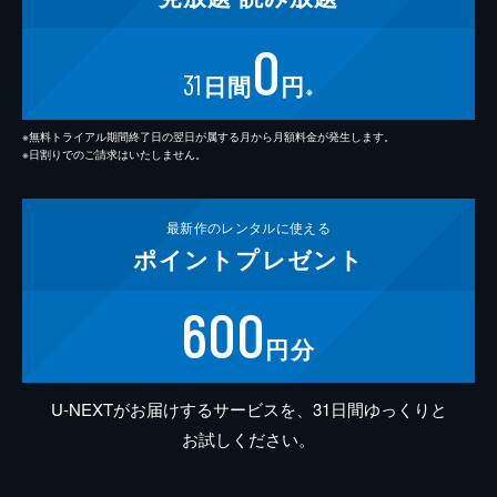
0
31
日間
円
※
※無料トライアル期間終了日の翌日が属する月から月額料金が発生します。
※日割りでのご請求はいたしません。
最新作の
レンタルに使える
ポイント
プレゼント
600
円分
U-NEXTがお届けするサービスを、31日間ゆっくりと
お試しください。