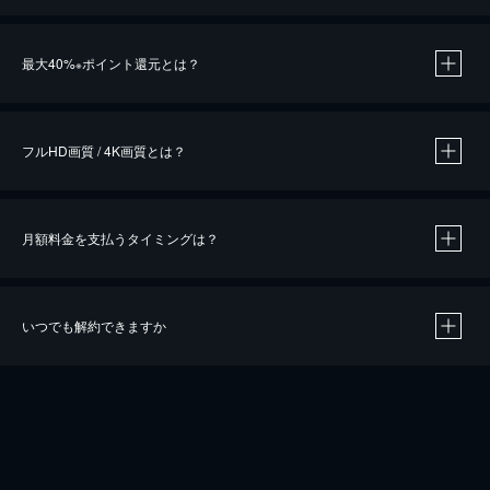
※
最大40%
ポイント還元とは？
※
※
作品によって必要なポイントが異なります。
フルHD画質 / 4K画質とは？
月額料金を支払うタイミングは？
※
40％ポイント還元の対象は、クレジットカード決済による作品の購入 / レンタルです。
※
iOSアプリのUコイン決済による作品の購入 / レンタルは、20％のポイント還元です。
※
還元の対象外となる決済方法や商品があります。くわしくは
こちら
をご確認ください。
いつでも解約できますか
こちら