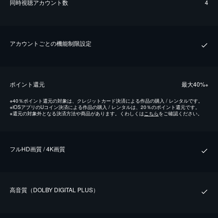
同時視聴アカウント数
4
アカウントごとの機能制限設定
ポイント還元
最⼤40%
※
※
40％ポイント還元の対象は、クレジットカード決済による作品の購入 / レンタルです。
※
iOSアプリのUコイン決済による作品の購入 / レンタルは、20％のポイント還元です。
※
還元の対象外となる決済方法や商品があります。くわしくは
こちら
をご確認ください。
フルHD画質 / 4K画質
⾼⾳質（DOLBY DIGITAL PLUS）