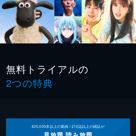
無料トライアルの
2つの特典
420,000
本以上の動画 /
210
誌以上の雑誌が
見放題
読み放題