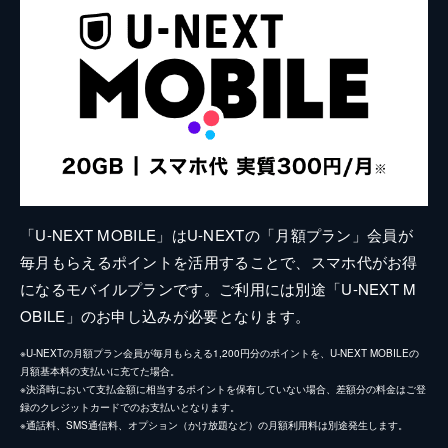
「U-NEXT MOBILE」はU-NEXTの「月額プラン」会員が
毎月もらえるポイントを活用することで、スマホ代がお得
になるモバイルプランです。ご利用には別途「U-NEXT M
OBILE」のお申し込みが必要となります。
※U-NEXTの月額プラン会員が毎月もらえる1,200円分のポイントを、U-NEXT MOBILEの
月額基本料の支払いに充てた場合。
※決済時において支払金額に相当するポイントを保有していない場合、差額分の料金はご登
録のクレジットカードでのお支払いとなります。
※通話料、SMS通信料、オプション（かけ放題など）の月額利用料は別途発生します。