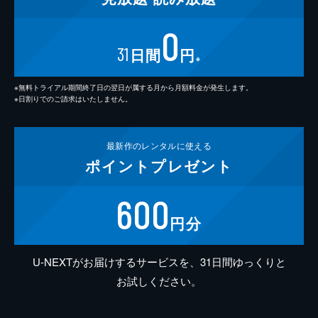
0
31
日間
円
※
※無料トライアル期間終了日の翌日が属する月から月額料金が発生します。
※日割りでのご請求はいたしません。
最新作の
レンタルに使える
ポイント
プレゼント
600
円分
U-NEXTがお届けするサービスを、31日間ゆっくりと
お試しください。