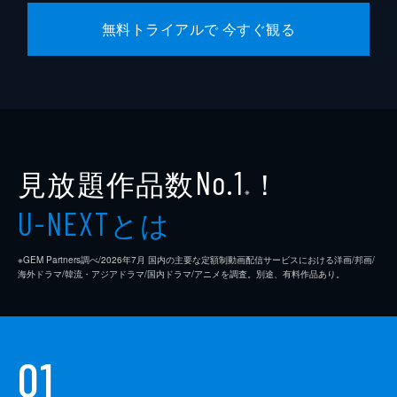
無料トライアルで 今すぐ観る
見放題作品数
！
No.1
※
とは
U-NEXT
※GEM Partners調べ/2026年7⽉ 国内の主要な定額制動画配信サービスにおける洋画/邦画/
海外ドラマ/韓流・アジアドラマ/国内ドラマ/アニメを調査。別途、有料作品あり。
01