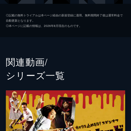
日暮晴美
しゅはまはるみ
◎記載の無料トライアルは本ページ経由の新規登録に適用。無料期間終了後は通常料金で
自動更新となります。
神谷和明
長屋和彰
◎本ページに記載の情報は、2026年8月現在のものです。
細田学
細井学
山ノ内洋
市原洋
山越俊助
山崎俊太郎
関連動画/
古沢真一郎
大沢真一郎
シリーズ⼀覧
笹原芳子
竹原芳子
吉野美紀
吉田美紀
栗原綾奈
合田純奈
松浦早希
浅森咲希奈
松本逢花
秋山ゆずき