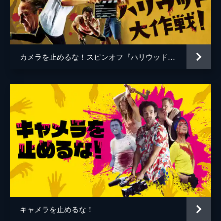
谷口智和
山口友和
藤丸拓哉
藤村拓矢
黒岡大吾
イワゴウサトシ
カメラを止めるな！スピンオフ『ハリウッド大作戦!』
相田舞
高橋恭子
温水栞
生見司織
監督
上田慎一郎
脚本
上田慎一郎
音楽
永井カイル
キャメラを止めるな！