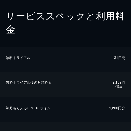
サービススペックと利用料
金
無料トライアル
31日間
無料トライアル後の⽉額料金
2,189円
（税込）
毎⽉もらえるU-NEXTポイント
1,200円分