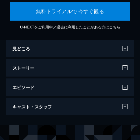
無料トライアルで 今すぐ観る
U-NEXTをご利用中／過去に利用したことがある方は
こちら
見どころ
ストーリー
エピソード
カメラを止めるな！
キャスト・スタッフ
96分
出演
日暮隆之
濱津隆之
日暮真央
真魚