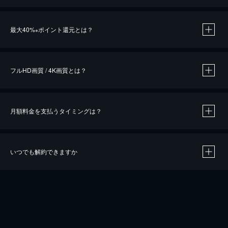
※
最大40%
ポイント還元とは？
※
※
作品によって必要なポイントが異なります。
フルHD画質 / 4K画質とは？
月額料金を支払うタイミングは？
※
40％ポイント還元の対象は、クレジットカード決済による作品の購入 / レンタルです。
※
iOSアプリのUコイン決済による作品の購入 / レンタルは、20％のポイント還元です。
※
還元の対象外となる決済方法や商品があります。くわしくは
こちら
をご確認ください。
いつでも解約できますか
こちら