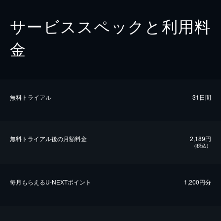
サービススペックと利用料
金
無料トライアル
31日間
無料トライアル後の⽉額料金
2,189円
（税込）
毎⽉もらえるU-NEXTポイント
1,200円分