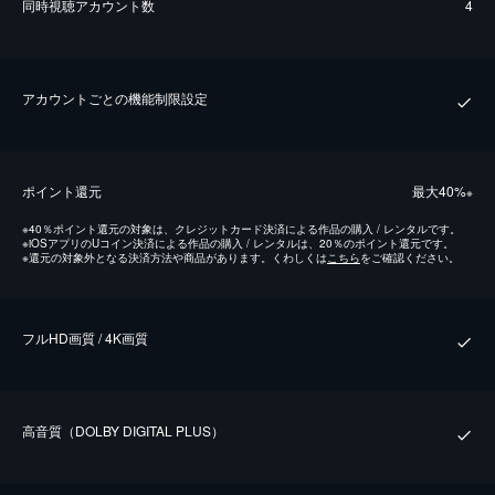
同時視聴アカウント数
4
アカウントごとの機能制限設定
ポイント還元
最⼤40%
※
※
40％ポイント還元の対象は、クレジットカード決済による作品の購入 / レンタルです。
※
iOSアプリのUコイン決済による作品の購入 / レンタルは、20％のポイント還元です。
※
還元の対象外となる決済方法や商品があります。くわしくは
こちら
をご確認ください。
フルHD画質 / 4K画質
⾼⾳質（DOLBY DIGITAL PLUS）