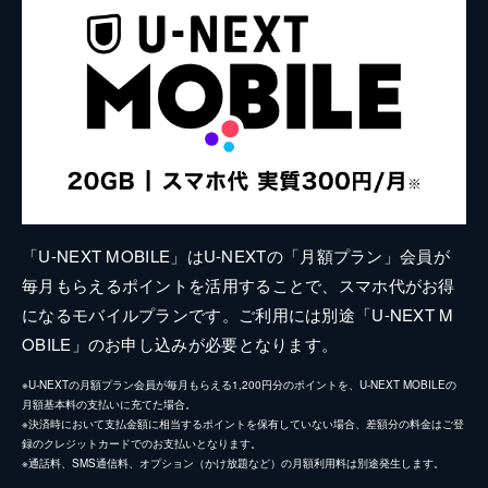
「U-NEXT MOBILE」はU-NEXTの「月額プラン」会員が
毎月もらえるポイントを活用することで、スマホ代がお得
になるモバイルプランです。ご利用には別途「U-NEXT M
OBILE」のお申し込みが必要となります。
※U-NEXTの月額プラン会員が毎月もらえる1,200円分のポイントを、U-NEXT MOBILEの
月額基本料の支払いに充てた場合。
※決済時において支払金額に相当するポイントを保有していない場合、差額分の料金はご登
録のクレジットカードでのお支払いとなります。
※通話料、SMS通信料、オプション（かけ放題など）の月額利用料は別途発生します。