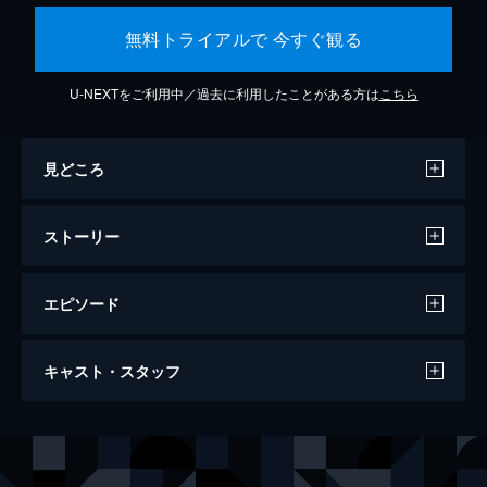
無料トライアルで 今すぐ観る
U-NEXTをご利用中／過去に利用したことがある方は
こちら
見どころ
ストーリー
エピソード
カメラを止めるな！
キャスト・スタッフ
96分
出演
日暮隆之
濱津隆之
日暮真央
真魚