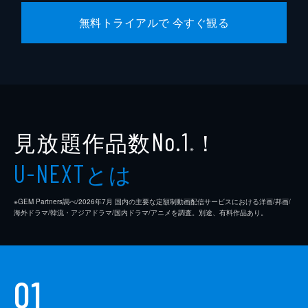
無料トライアルで 今すぐ観る
見放題作品数
！
No.1
※
とは
U-NEXT
※GEM Partners調べ/2026年7⽉ 国内の主要な定額制動画配信サービスにおける洋画/邦画/
海外ドラマ/韓流・アジアドラマ/国内ドラマ/アニメを調査。別途、有料作品あり。
01