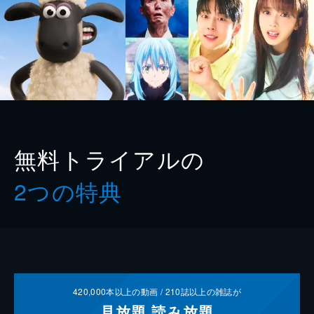
無料トライアルの
2つの特典
420,000
本以上の動画 /
210
誌以上の雑誌が
見放題
読み放題