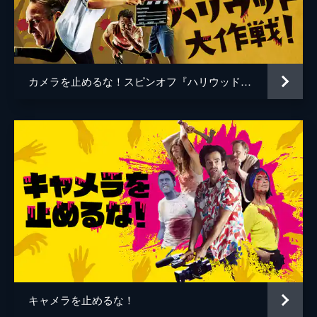
谷口智和
山口友和
藤丸拓哉
藤村拓矢
黒岡大吾
イワゴウサトシ
カメラを止めるな！スピンオフ『ハリウッド大作戦!』
相田舞
高橋恭子
温水栞
生見司織
監督
上田慎一郎
脚本
上田慎一郎
音楽
永井カイル
キャメラを止めるな！