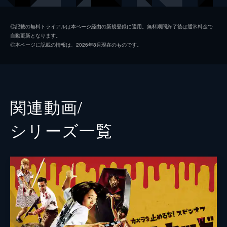
日暮晴美
しゅはまはるみ
◎記載の無料トライアルは本ページ経由の新規登録に適用。無料期間終了後は通常料金で
自動更新となります。
神谷和明
長屋和彰
◎本ページに記載の情報は、2026年8月現在のものです。
細田学
細井学
山ノ内洋
市原洋
山越俊助
山崎俊太郎
関連動画/
古沢真一郎
大沢真一郎
シリーズ⼀覧
笹原芳子
竹原芳子
吉野美紀
吉田美紀
栗原綾奈
合田純奈
松浦早希
浅森咲希奈
松本逢花
秋山ゆずき