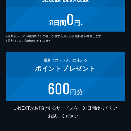
0
31
日間
円
※
※無料トライアル期間終了日の翌日が属する月から月額料金が発生します。
※日割りでのご請求はいたしません。
最新作の
レンタルに使える
ポイント
プレゼント
600
円分
U-NEXTがお届けするサービスを、31日間ゆっくりと
お試しください。