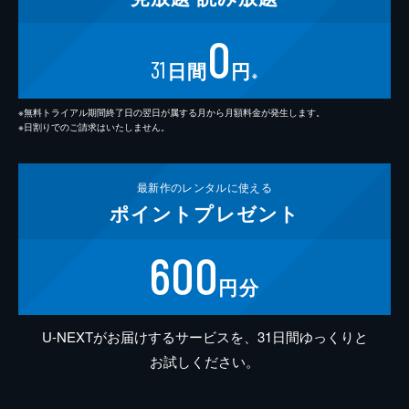
0
31
日間
円
※
※無料トライアル期間終了日の翌日が属する月から月額料金が発生します。
※日割りでのご請求はいたしません。
最新作の
レンタルに使える
ポイント
プレゼント
600
円分
U-NEXTがお届けするサービスを、31日間ゆっくりと
お試しください。