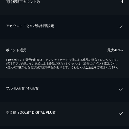
同時視聴アカウント数
4
アカウントごとの機能制限設定
ポイント還元
最⼤40%
※
※
40％ポイント還元の対象は、クレジットカード決済による作品の購入 / レンタルです。
※
iOSアプリのUコイン決済による作品の購入 / レンタルは、20％のポイント還元です。
※
還元の対象外となる決済方法や商品があります。くわしくは
こちら
をご確認ください。
フルHD画質 / 4K画質
⾼⾳質（DOLBY DIGITAL PLUS）