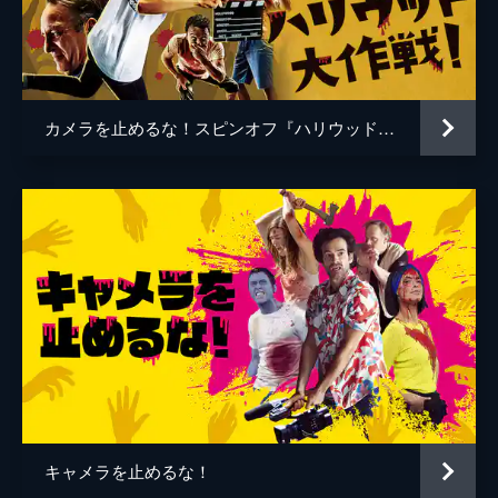
谷口智和
山口友和
藤丸拓哉
藤村拓矢
黒岡大吾
イワゴウサトシ
カメラを止めるな！スピンオフ『ハリウッド大作戦!』
相田舞
高橋恭子
温水栞
生見司織
監督
上田慎一郎
脚本
上田慎一郎
音楽
永井カイル
キャメラを止めるな！