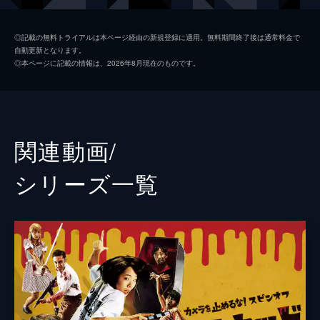
日暮晴美
しゅはまはるみ
◎記載の無料トライアルは本ページ経由の新規登録に適用。無料期間終了後は通常料金で
自動更新となります。
神谷和明
長屋和彰
◎本ページに記載の情報は、2026年8月現在のものです。
細田学
細井学
山ノ内洋
市原洋
山越俊助
山崎俊太郎
関連動画/
古沢真一郎
大沢真一郎
シリーズ⼀覧
笹原芳子
竹原芳子
吉野美紀
吉田美紀
栗原綾奈
合田純奈
松浦早希
浅森咲希奈
松本逢花
秋山ゆずき