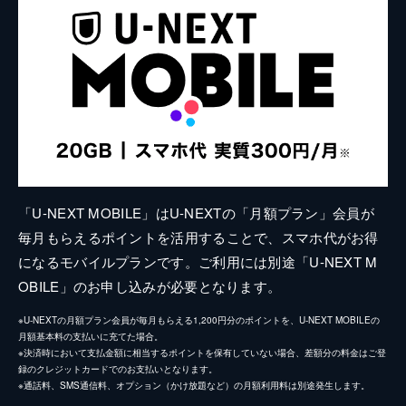
「U-NEXT MOBILE」はU-NEXTの「月額プラン」会員が
毎月もらえるポイントを活用することで、スマホ代がお得
になるモバイルプランです。ご利用には別途「U-NEXT M
OBILE」のお申し込みが必要となります。
※U-NEXTの月額プラン会員が毎月もらえる1,200円分のポイントを、U-NEXT MOBILEの
月額基本料の支払いに充てた場合。
※決済時において支払金額に相当するポイントを保有していない場合、差額分の料金はご登
録のクレジットカードでのお支払いとなります。
※通話料、SMS通信料、オプション（かけ放題など）の月額利用料は別途発生します。