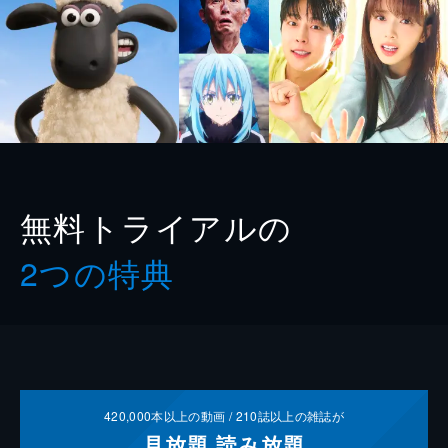
無料トライアルの
2つの特典
420,000
本以上の動画 /
210
誌以上の雑誌が
見放題
読み放題