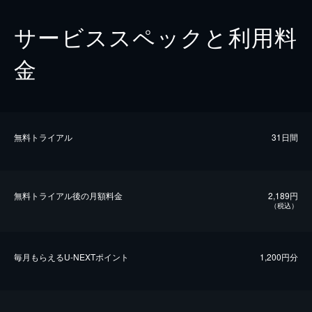
サービススペックと利用料
金
無料トライアル
31日間
無料トライアル後の⽉額料金
2,189円
（税込）
毎⽉もらえるU-NEXTポイント
1,200円分