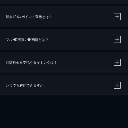
※
最大40%
ポイント還元とは？
※
※
作品によって必要なポイントが異なります。
フルHD画質 / 4K画質とは？
月額料金を支払うタイミングは？
※
40％ポイント還元の対象は、クレジットカード決済による作品の購入 / レンタルです。
※
iOSアプリのUコイン決済による作品の購入 / レンタルは、20％のポイント還元です。
※
還元の対象外となる決済方法や商品があります。くわしくは
こちら
をご確認ください。
いつでも解約できますか
こちら