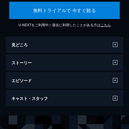
無料トライアルで 今すぐ観る
U-NEXTをご利用中／過去に利用したことがある方は
こちら
見どころ
ストーリー
エピソード
カメラを止めるな！
キャスト・スタッフ
96分
出演
日暮隆之
濱津隆之
日暮真央
真魚