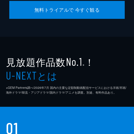
無料トライアルで 今すぐ観る
見放題作品数
！
No.1
※
とは
U-NEXT
※GEM Partners調べ/2026年7⽉ 国内の主要な定額制動画配信サービスにおける洋画/邦画/
海外ドラマ/韓流・アジアドラマ/国内ドラマ/アニメを調査。別途、有料作品あり。
01