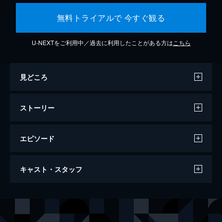
無料トライアルで 今すぐ観る
U-NEXTをご利用中／過去に利用したことがある方は
こちら
見どころ
ストーリー
エピソード
カメラを止めるな！
キャスト・スタッフ
96分
出演
日暮隆之
濱津隆之
日暮真央
真魚