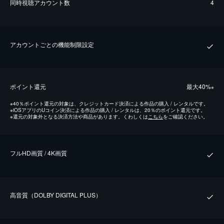
同時視聴アカウント数
4
アカウントごとの機能制限設定
ポイント還元
最⼤40%
※
※
40％ポイント還元の対象は、クレジットカード決済による作品の購入 / レンタルです。
※
iOSアプリのUコイン決済による作品の購入 / レンタルは、20％のポイント還元です。
※
還元の対象外となる決済方法や商品があります。くわしくは
こちら
をご確認ください。
フルHD画質 / 4K画質
⾼⾳質（DOLBY DIGITAL PLUS）