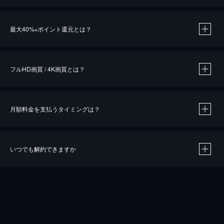
※
最大40%
ポイント還元とは？
※
※
作品によって必要なポイントが異なります。
フルHD画質 / 4K画質とは？
月額料金を支払うタイミングは？
※
40％ポイント還元の対象は、クレジットカード決済による作品の購入 / レンタルです。
※
iOSアプリのUコイン決済による作品の購入 / レンタルは、20％のポイント還元です。
※
還元の対象外となる決済方法や商品があります。くわしくは
こちら
をご確認ください。
いつでも解約できますか
こちら