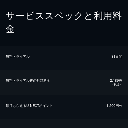
サービススペックと利用料
金
無料トライアル
31日間
無料トライアル後の⽉額料金
2,189円
（税込）
毎⽉もらえるU-NEXTポイント
1,200円分