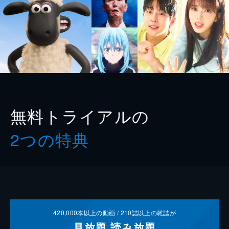
無料トライアルの
2つの特典
420,000
本以上の動画 /
210
誌以上の雑誌が
見放題
読み放題