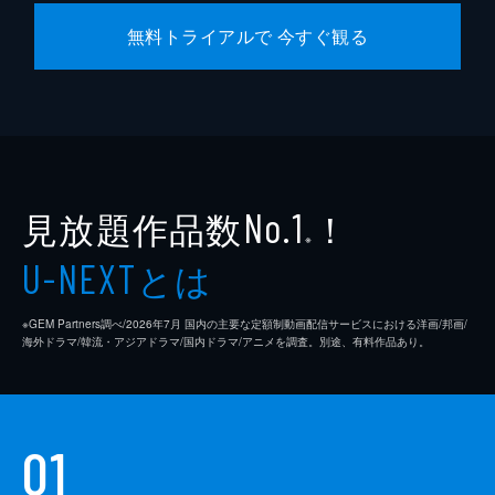
無料トライアルで 今すぐ観る
見放題作品数
！
No.1
※
とは
U-NEXT
※GEM Partners調べ/2026年7⽉ 国内の主要な定額制動画配信サービスにおける洋画/邦画/
海外ドラマ/韓流・アジアドラマ/国内ドラマ/アニメを調査。別途、有料作品あり。
01