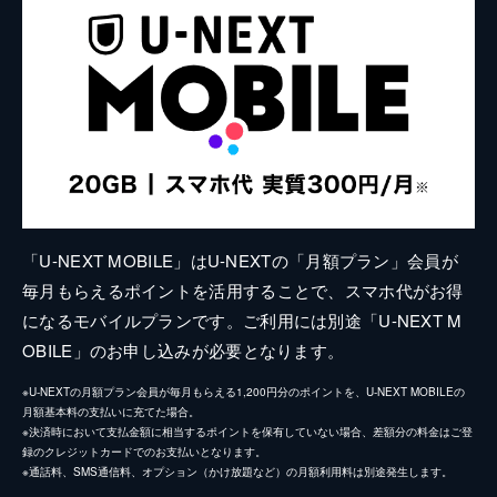
「U-NEXT MOBILE」はU-NEXTの「月額プラン」会員が
毎月もらえるポイントを活用することで、スマホ代がお得
になるモバイルプランです。ご利用には別途「U-NEXT M
OBILE」のお申し込みが必要となります。
※U-NEXTの月額プラン会員が毎月もらえる1,200円分のポイントを、U-NEXT MOBILEの
月額基本料の支払いに充てた場合。
※決済時において支払金額に相当するポイントを保有していない場合、差額分の料金はご登
録のクレジットカードでのお支払いとなります。
※通話料、SMS通信料、オプション（かけ放題など）の月額利用料は別途発生します。