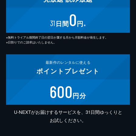
0
31
日間
円
※
※無料トライアル期間終了日の翌日が属する月から月額料金が発生します。
※日割りでのご請求はいたしません。
最新作の
レンタルに使える
ポイント
プレゼント
600
円分
U-NEXTがお届けするサービスを、31日間ゆっくりと
お試しください。