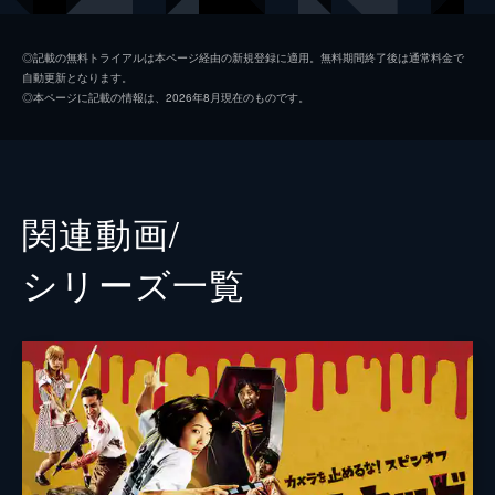
日暮晴美
しゅはまはるみ
◎記載の無料トライアルは本ページ経由の新規登録に適用。無料期間終了後は通常料金で
自動更新となります。
神谷和明
長屋和彰
◎本ページに記載の情報は、2026年8月現在のものです。
細田学
細井学
山ノ内洋
市原洋
山越俊助
山崎俊太郎
関連動画/
古沢真一郎
大沢真一郎
シリーズ⼀覧
笹原芳子
竹原芳子
吉野美紀
吉田美紀
栗原綾奈
合田純奈
松浦早希
浅森咲希奈
松本逢花
秋山ゆずき