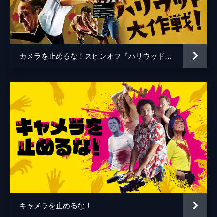
谷口智和
山口友和
藤丸拓哉
藤村拓矢
黒岡大吾
イワゴウサトシ
カメラを止めるな！スピンオフ『ハリウッド大作戦!』
相田舞
高橋恭子
温水栞
生見司織
監督
上田慎一郎
脚本
上田慎一郎
音楽
永井カイル
キャメラを止めるな！