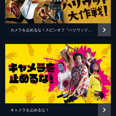
谷口智和
山口友和
藤丸拓哉
藤村拓矢
黒岡大吾
イワゴウサトシ
カメラを止めるな！スピンオフ『ハリウッド大作戦!』
相田舞
高橋恭子
温水栞
生見司織
監督
上田慎一郎
脚本
上田慎一郎
音楽
永井カイル
キャメラを止めるな！