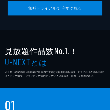
無料トライアルで 今すぐ観る
見放題作品数
！
No.1
※
とは
U-NEXT
※GEM Partners調べ/2026年7⽉ 国内の主要な定額制動画配信サービスにおける洋画/邦画/
海外ドラマ/韓流・アジアドラマ/国内ドラマ/アニメを調査。別途、有料作品あり。
01