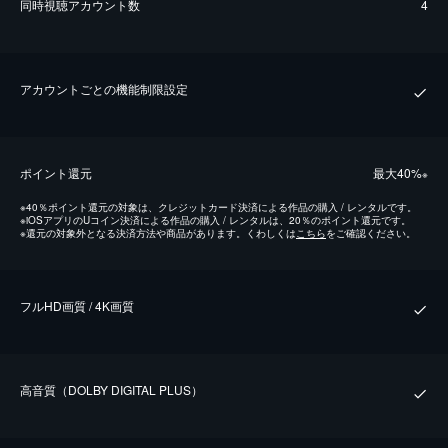
同時視聴アカウント数
4
アカウントごとの機能制限設定
ポイント還元
最⼤40%
※
※
40％ポイント還元の対象は、クレジットカード決済による作品の購入 / レンタルです。
※
iOSアプリのUコイン決済による作品の購入 / レンタルは、20％のポイント還元です。
※
還元の対象外となる決済方法や商品があります。くわしくは
こちら
をご確認ください。
フルHD画質 / 4K画質
⾼⾳質（DOLBY DIGITAL PLUS）