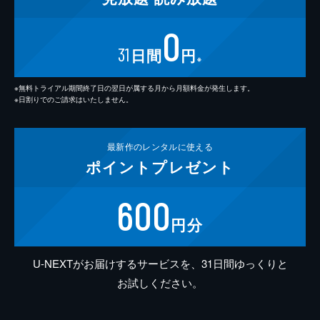
0
31
日間
円
※
※無料トライアル期間終了日の翌日が属する月から月額料金が発生します。
※日割りでのご請求はいたしません。
最新作の
レンタルに使える
ポイント
プレゼント
600
円分
U-NEXTがお届けするサービスを、31日間ゆっくりと
お試しください。