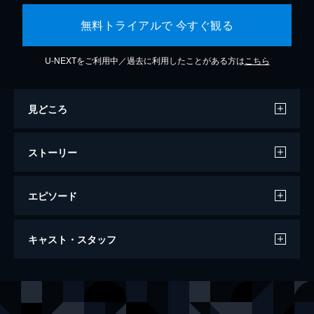
無料トライアルで 今すぐ観る
U-NEXTをご利用中／過去に利用したことがある方は
こちら
見どころ
ストーリー
エピソード
カメラを止めるな！
キャスト・スタッフ
96分
出演
日暮隆之
濱津隆之
日暮真央
真魚