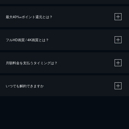
※
最大40%
ポイント還元とは？
※
※
作品によって必要なポイントが異なります。
フルHD画質 / 4K画質とは？
月額料金を支払うタイミングは？
※
40％ポイント還元の対象は、クレジットカード決済による作品の購入 / レンタルです。
※
iOSアプリのUコイン決済による作品の購入 / レンタルは、20％のポイント還元です。
※
還元の対象外となる決済方法や商品があります。くわしくは
こちら
をご確認ください。
いつでも解約できますか
こちら