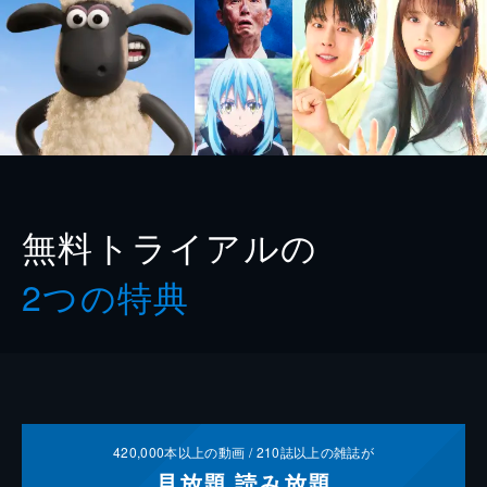
無料トライアルの
2つの特典
420,000
本以上の動画 /
210
誌以上の雑誌が
見放題
読み放題