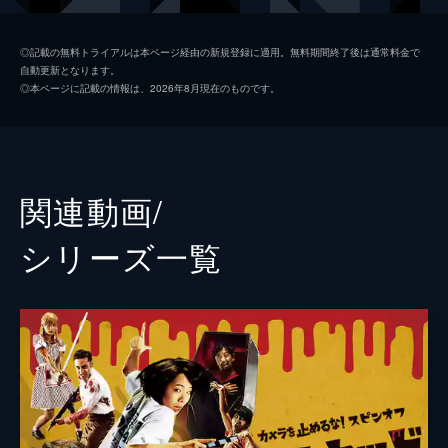
日暮晴美
しゅはまはるみ
◎記載の無料トライアルは本ページ経由の新規登録に適用。無料期間終了後は通常料金で
自動更新となります。
神谷和明
長屋和彰
◎本ページに記載の情報は、2026年8月現在のものです。
細田学
細井学
山ノ内洋
市原洋
山越俊助
山崎俊太郎
関連動画/
古沢真一郎
大沢真一郎
シリーズ⼀覧
笹原芳子
竹原芳子
吉野美紀
吉田美紀
栗原綾奈
合田純奈
松浦早希
浅森咲希奈
松本逢花
秋山ゆずき