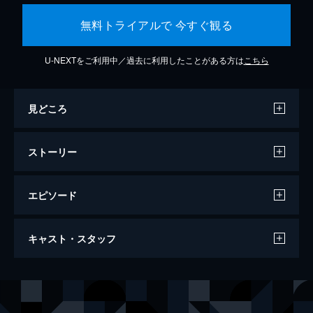
無料トライアルで 今すぐ観る
U-NEXTをご利用中／過去に利用したことがある方は
こちら
見どころ
ストーリー
エピソード
カメラを止めるな！
キャスト・スタッフ
96分
出演
日暮隆之
濱津隆之
日暮真央
真魚