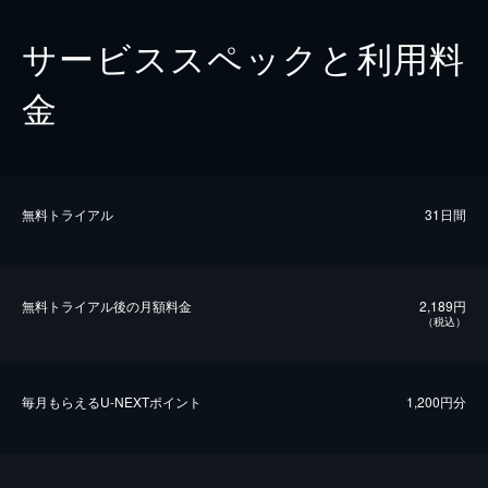
サービススペックと利用料
金
無料トライアル
31日間
無料トライアル後の⽉額料金
2,189円
（税込）
毎⽉もらえるU-NEXTポイント
1,200円分