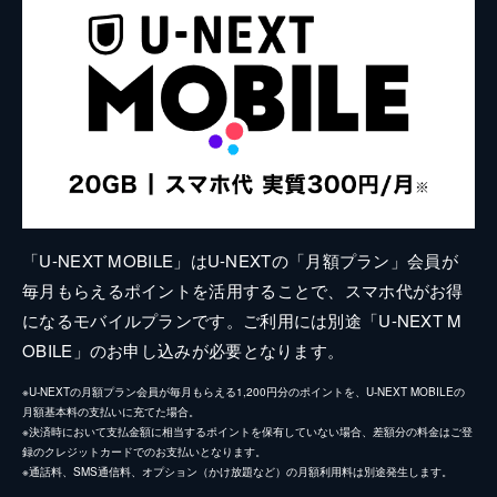
「U-NEXT MOBILE」はU-NEXTの「月額プラン」会員が
毎月もらえるポイントを活用することで、スマホ代がお得
になるモバイルプランです。ご利用には別途「U-NEXT M
OBILE」のお申し込みが必要となります。
※U-NEXTの月額プラン会員が毎月もらえる1,200円分のポイントを、U-NEXT MOBILEの
月額基本料の支払いに充てた場合。
※決済時において支払金額に相当するポイントを保有していない場合、差額分の料金はご登
録のクレジットカードでのお支払いとなります。
※通話料、SMS通信料、オプション（かけ放題など）の月額利用料は別途発生します。