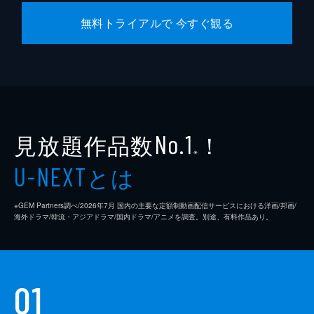
無料トライアルで 今すぐ観る
見放題作品数
！
No.1
※
とは
U-NEXT
※GEM Partners調べ/2026年7⽉ 国内の主要な定額制動画配信サービスにおける洋画/邦画/
海外ドラマ/韓流・アジアドラマ/国内ドラマ/アニメを調査。別途、有料作品あり。
01