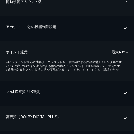
同時視聴アカウント数
4
アカウントごとの機能制限設定
ポイント還元
最⼤40%
※
※
40％ポイント還元の対象は、クレジットカード決済による作品の購入 / レンタルです。
※
iOSアプリのUコイン決済による作品の購入 / レンタルは、20％のポイント還元です。
※
還元の対象外となる決済方法や商品があります。くわしくは
こちら
をご確認ください。
フルHD画質 / 4K画質
⾼⾳質（DOLBY DIGITAL PLUS）