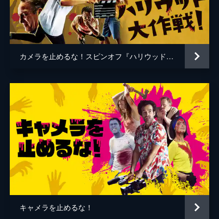
谷口智和
山口友和
藤丸拓哉
藤村拓矢
黒岡大吾
イワゴウサトシ
カメラを止めるな！スピンオフ『ハリウッド大作戦!』
相田舞
高橋恭子
温水栞
生見司織
監督
上田慎一郎
脚本
上田慎一郎
音楽
永井カイル
キャメラを止めるな！