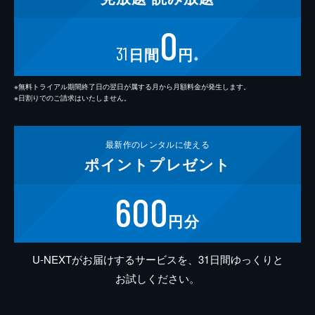
0
31
日間
円
※
※無料トライアル期間終了日の翌日が属する月から月額料金が発生します。
※日割りでのご請求はいたしません。
最新作の
レンタルに使える
ポイント
プレゼント
600
円分
U-NEXTがお届けするサービスを、31日間ゆっくりと
お試しください。