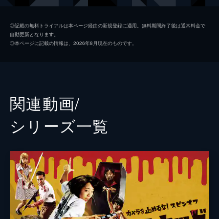
日暮晴美
しゅはまはるみ
◎記載の無料トライアルは本ページ経由の新規登録に適用。無料期間終了後は通常料金で
自動更新となります。
神谷和明
長屋和彰
◎本ページに記載の情報は、2026年8月現在のものです。
細田学
細井学
山ノ内洋
市原洋
山越俊助
山崎俊太郎
関連動画/
古沢真一郎
大沢真一郎
シリーズ⼀覧
笹原芳子
竹原芳子
吉野美紀
吉田美紀
栗原綾奈
合田純奈
松浦早希
浅森咲希奈
松本逢花
秋山ゆずき