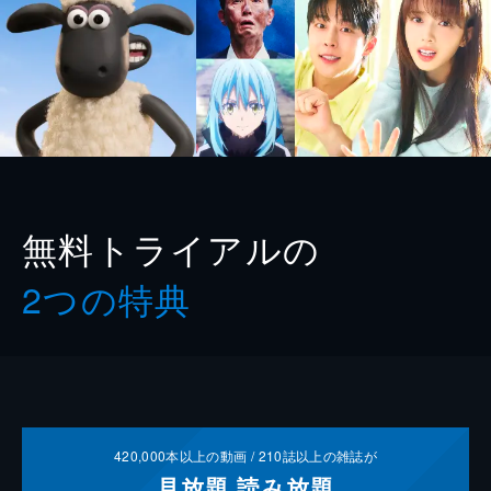
無料トライアルの
2つの特典
420,000
本以上の動画 /
210
誌以上の雑誌が
見放題
読み放題