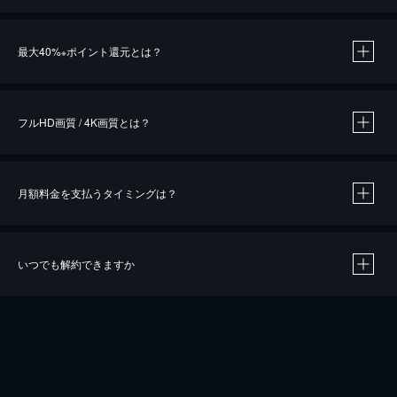
※
最大40%
ポイント還元とは？
※
※
作品によって必要なポイントが異なります。
フルHD画質 / 4K画質とは？
月額料金を支払うタイミングは？
※
40％ポイント還元の対象は、クレジットカード決済による作品の購入 / レンタルです。
※
iOSアプリのUコイン決済による作品の購入 / レンタルは、20％のポイント還元です。
※
還元の対象外となる決済方法や商品があります。くわしくは
こちら
をご確認ください。
いつでも解約できますか
こちら