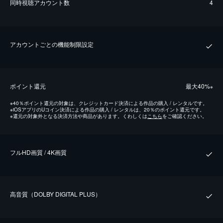
同時視聴アカウント数
4
アカウントごとの機能制限設定
ポイント還元
最⼤40%
※
※
40％ポイント還元の対象は、クレジットカード決済による作品の購入 / レンタルです。
※
iOSアプリのUコイン決済による作品の購入 / レンタルは、20％のポイント還元です。
※
還元の対象外となる決済方法や商品があります。くわしくは
こちら
をご確認ください。
フルHD画質 / 4K画質
⾼⾳質（DOLBY DIGITAL PLUS）