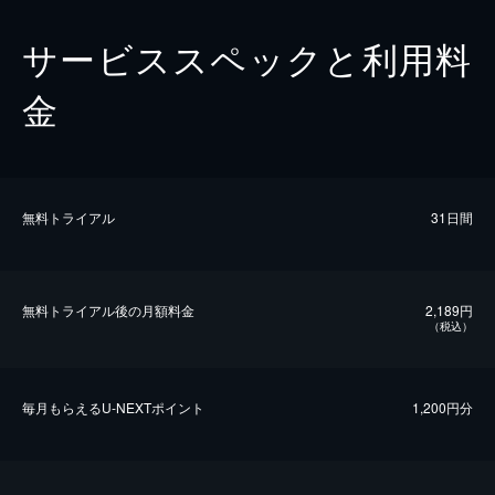
サービススペックと利用料
金
無料トライアル
31日間
無料トライアル後の⽉額料金
2,189円
（税込）
毎⽉もらえるU-NEXTポイント
1,200円分