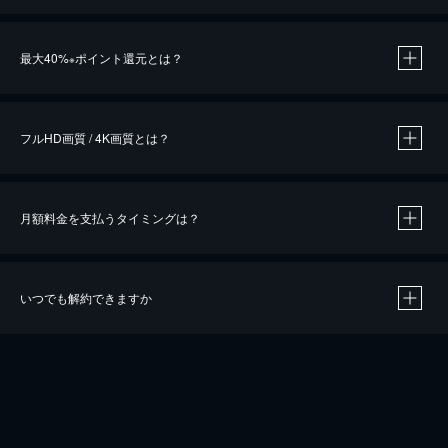
※
最大40%
ポイント還元とは？
※
※
作品によって必要なポイントが異なります。
フルHD画質 / 4K画質とは？
月額料金を支払うタイミングは？
※
40％ポイント還元の対象は、クレジットカード決済による作品の購入 / レンタルです。
※
iOSアプリのUコイン決済による作品の購入 / レンタルは、20％のポイント還元です。
※
還元の対象外となる決済方法や商品があります。くわしくは
こちら
をご確認ください。
いつでも解約できますか
こちら