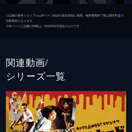
日暮晴美
しゅはまはるみ
◎記載の無料トライアルは本ページ経由の新規登録に適用。無料期間終了後は通常料金で
自動更新となります。
神谷和明
長屋和彰
◎本ページに記載の情報は、2026年8月現在のものです。
細田学
細井学
山ノ内洋
市原洋
山越俊助
山崎俊太郎
関連動画/
古沢真一郎
大沢真一郎
シリーズ⼀覧
笹原芳子
竹原芳子
吉野美紀
吉田美紀
栗原綾奈
合田純奈
松浦早希
浅森咲希奈
松本逢花
秋山ゆずき