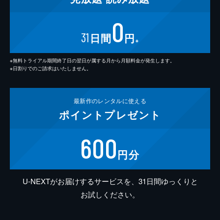
0
31
日間
円
※
※無料トライアル期間終了日の翌日が属する月から月額料金が発生します。
※日割りでのご請求はいたしません。
最新作の
レンタルに使える
ポイント
プレゼント
600
円分
U-NEXTがお届けするサービスを、31日間ゆっくりと
お試しください。