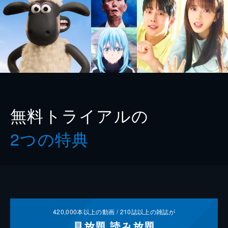
無料トライアルの
2つの特典
420,000
本以上の動画 /
210
誌以上の雑誌が
見放題
読み放題