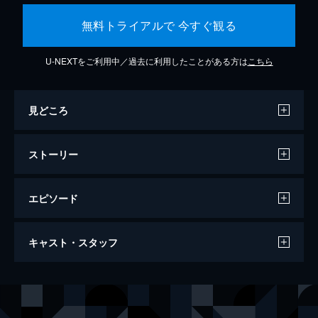
無料トライアルで 今すぐ観る
U-NEXTをご利用中／過去に利用したことがある方は
こちら
見どころ
ストーリー
エピソード
カメラを止めるな！
キャスト・スタッフ
96分
出演
日暮隆之
濱津隆之
日暮真央
真魚