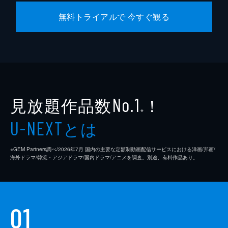
無料トライアルで 今すぐ観る
見放題作品数
！
No.1
※
とは
U-NEXT
※GEM Partners調べ/2026年7⽉ 国内の主要な定額制動画配信サービスにおける洋画/邦画/
海外ドラマ/韓流・アジアドラマ/国内ドラマ/アニメを調査。別途、有料作品あり。
01