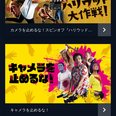
谷口智和
山口友和
藤丸拓哉
藤村拓矢
黒岡大吾
イワゴウサトシ
カメラを止めるな！スピンオフ『ハリウッド大作戦!』
相田舞
高橋恭子
温水栞
生見司織
監督
上田慎一郎
脚本
上田慎一郎
音楽
永井カイル
キャメラを止めるな！