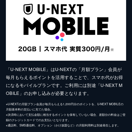
「U-NEXT MOBILE」はU-NEXTの「月額プラン」会員が
毎月もらえるポイントを活用することで、スマホ代がお得
になるモバイルプランです。ご利用には別途「U-NEXT M
OBILE」のお申し込みが必要となります。
※U-NEXTの月額プラン会員が毎月もらえる1,200円分のポイントを、U-NEXT MOBILEの
月額基本料の支払いに充てた場合。
※決済時において支払金額に相当するポイントを保有していない場合、差額分の料金はご登
録のクレジットカードでのお支払いとなります。
※通話料、SMS通信料、オプション（かけ放題など）の月額利用料は別途発生します。