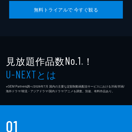
無料トライアルで 今すぐ観る
見放題作品数
！
No.1
※
とは
U-NEXT
※GEM Partners調べ/2026年7⽉ 国内の主要な定額制動画配信サービスにおける洋画/邦画/
海外ドラマ/韓流・アジアドラマ/国内ドラマ/アニメを調査。別途、有料作品あり。
01