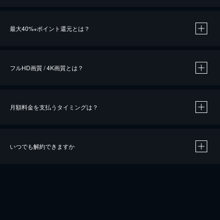
※
最大40%
ポイント還元とは？
※
※
作品によって必要なポイントが異なります。
フルHD画質 / 4K画質とは？
月額料金を支払うタイミングは？
※
40％ポイント還元の対象は、クレジットカード決済による作品の購入 / レンタルです。
※
iOSアプリのUコイン決済による作品の購入 / レンタルは、20％のポイント還元です。
※
還元の対象外となる決済方法や商品があります。くわしくは
こちら
をご確認ください。
いつでも解約できますか
こちら