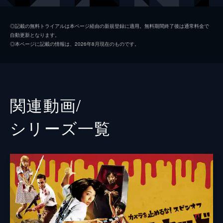
日暮晴美
しゅはまはるみ
◎記載の無料トライアルは本ページ経由の新規登録に適用。無料期間終了後は通常料金で
自動更新となります。
神谷和明
長屋和彰
◎本ページに記載の情報は、2026年8月現在のものです。
細田学
細井学
山ノ内洋
市原洋
山越俊助
山崎俊太郎
関連動画/
古沢真一郎
大沢真一郎
シリーズ⼀覧
笹原芳子
竹原芳子
吉野美紀
吉田美紀
栗原綾奈
合田純奈
松浦早希
浅森咲希奈
松本逢花
秋山ゆずき