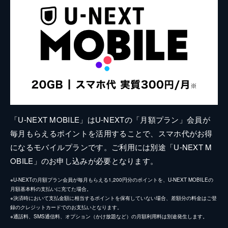
「U-NEXT MOBILE」はU-NEXTの「月額プラン」会員が
毎月もらえるポイントを活用することで、スマホ代がお得
になるモバイルプランです。ご利用には別途「U-NEXT M
OBILE」のお申し込みが必要となります。
※U-NEXTの月額プラン会員が毎月もらえる1,200円分のポイントを、U-NEXT MOBILEの
月額基本料の支払いに充てた場合。
※決済時において支払金額に相当するポイントを保有していない場合、差額分の料金はご登
録のクレジットカードでのお支払いとなります。
※通話料、SMS通信料、オプション（かけ放題など）の月額利用料は別途発生します。