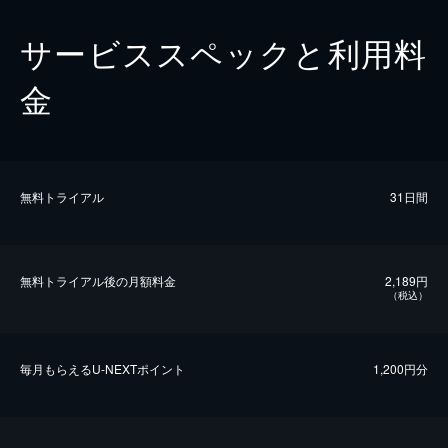
サービススペックと利用料
金
無料トライアル
31日間
無料トライアル後の⽉額料金
2,189円
（税込）
毎⽉もらえるU-NEXTポイント
1,200円分