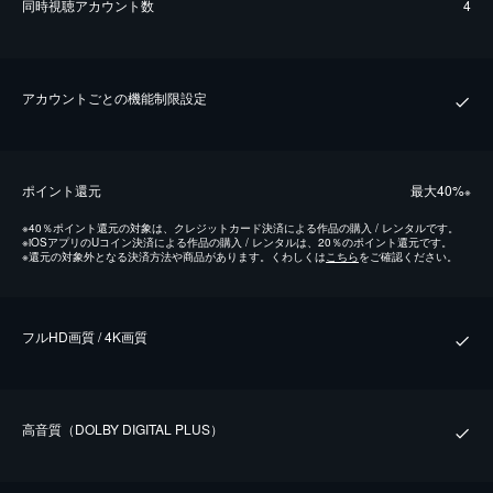
同時視聴アカウント数
4
アカウントごとの機能制限設定
ポイント還元
最⼤40%
※
※
40％ポイント還元の対象は、クレジットカード決済による作品の購入 / レンタルです。
※
iOSアプリのUコイン決済による作品の購入 / レンタルは、20％のポイント還元です。
※
還元の対象外となる決済方法や商品があります。くわしくは
こちら
をご確認ください。
フルHD画質 / 4K画質
⾼⾳質（DOLBY DIGITAL PLUS）