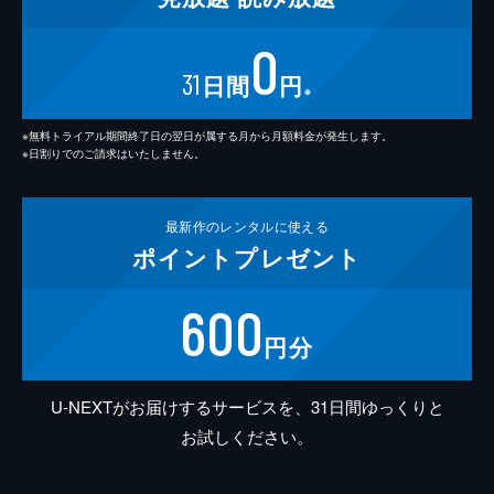
0
31
日間
円
※
※無料トライアル期間終了日の翌日が属する月から月額料金が発生します。
※日割りでのご請求はいたしません。
最新作の
レンタルに使える
ポイント
プレゼント
600
円分
U-NEXTがお届けするサービスを、31日間ゆっくりと
お試しください。