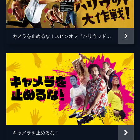
谷口智和
山口友和
藤丸拓哉
藤村拓矢
黒岡大吾
イワゴウサトシ
カメラを止めるな！スピンオフ『ハリウッド大作戦!』
相田舞
高橋恭子
温水栞
生見司織
監督
上田慎一郎
脚本
上田慎一郎
音楽
永井カイル
キャメラを止めるな！