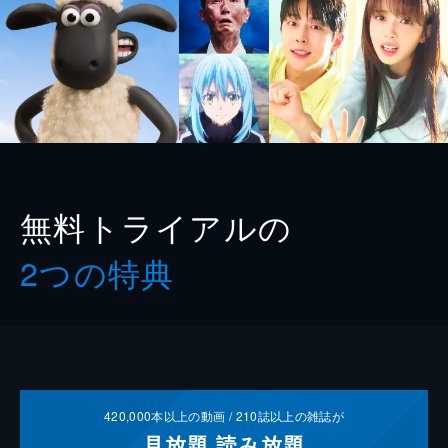
無料トライアルの
2つの特典
420,000
本以上の動画 /
210
誌以上の雑誌が
見放題
読み放題