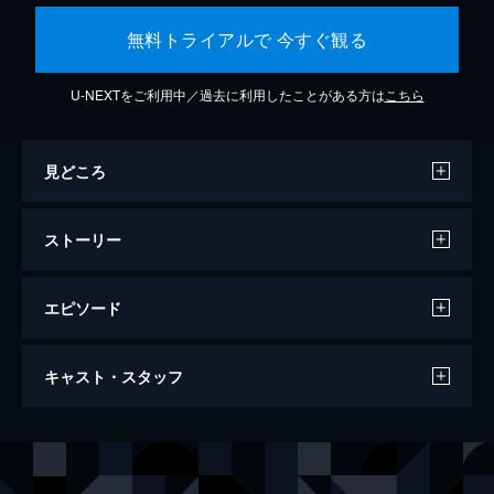
無料トライアルで 今すぐ観る
U-NEXTをご利用中／過去に利用したことがある方は
こちら
見どころ
ストーリー
エピソード
カメラを止めるな！
キャスト・スタッフ
96分
出演
日暮隆之
濱津隆之
日暮真央
真魚