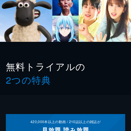
無料トライアルの
2つの特典
420,000
本以上の動画 /
210
誌以上の雑誌が
見放題
読み放題