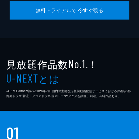
無料トライアルで 今すぐ観る
見放題作品数
！
No.1
※
とは
U-NEXT
※GEM Partners調べ/2026年7⽉ 国内の主要な定額制動画配信サービスにおける洋画/邦画/
海外ドラマ/韓流・アジアドラマ/国内ドラマ/アニメを調査。別途、有料作品あり。
01