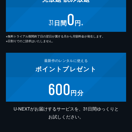
0
31
日間
円
※
※無料トライアル期間終了日の翌日が属する月から月額料金が発生します。
※日割りでのご請求はいたしません。
最新作の
レンタルに使える
ポイント
プレゼント
600
円分
U-NEXTがお届けするサービスを、31日間ゆっくりと
お試しください。