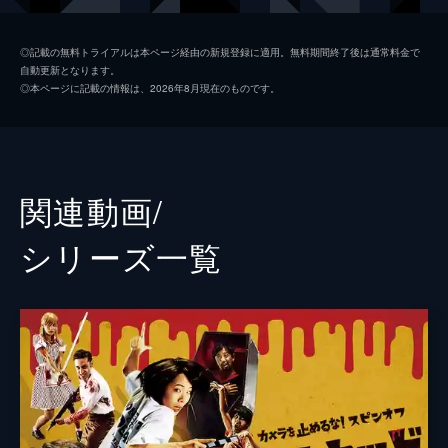
日暮晴美
しゅはまはるみ
◎記載の無料トライアルは本ページ経由の新規登録に適用。無料期間終了後は通常料金で
自動更新となります。
神谷和明
長屋和彰
◎本ページに記載の情報は、2026年8月現在のものです。
細田学
細井学
山ノ内洋
市原洋
山越俊助
山崎俊太郎
関連動画/
古沢真一郎
大沢真一郎
シリーズ⼀覧
笹原芳子
竹原芳子
吉野美紀
吉田美紀
栗原綾奈
合田純奈
松浦早希
浅森咲希奈
松本逢花
秋山ゆずき