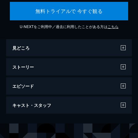
無料トライアルで 今すぐ観る
U-NEXTをご利用中／過去に利用したことがある方は
こちら
見どころ
ストーリー
エピソード
カメラを止めるな！
キャスト・スタッフ
96分
出演
日暮隆之
濱津隆之
日暮真央
真魚