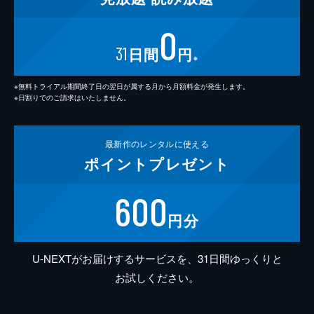
0
31
日間
円
※
※無料トライアル期間終了日の翌日が属する月から月額料金が発生します。
※日割りでのご請求はいたしません。
最新作の
レンタルに使える
ポイント
プレゼント
600
円分
U-NEXTがお届けするサービスを、31日間ゆっくりと
お試しください。