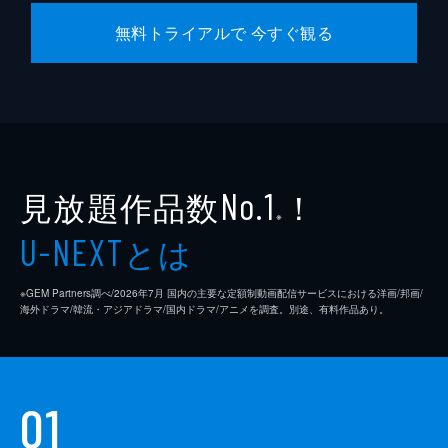
無料トライアルで 今すぐ観る
見放題作品数
！
No.1
※
とは
U-NEXT
※GEM Partners調べ/2026年7⽉ 国内の主要な定額制動画配信サービスにおける洋画/邦画/
海外ドラマ/韓流・アジアドラマ/国内ドラマ/アニメを調査。別途、有料作品あり。
01