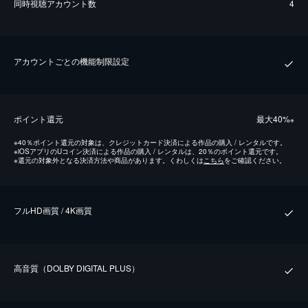
同時視聴アカウント数
4
アカウントごとの機能制限設定
ポイント還元
最⼤40%
※
※
40％ポイント還元の対象は、クレジットカード決済による作品の購入 / レンタルです。
※
iOSアプリのUコイン決済による作品の購入 / レンタルは、20％のポイント還元です。
※
還元の対象外となる決済方法や商品があります。くわしくは
こちら
をご確認ください。
フルHD画質 / 4K画質
⾼⾳質（DOLBY DIGITAL PLUS）