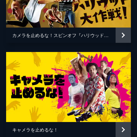
谷口智和
山口友和
藤丸拓哉
藤村拓矢
黒岡大吾
イワゴウサトシ
カメラを止めるな！スピンオフ『ハリウッド大作戦!』
相田舞
高橋恭子
温水栞
生見司織
監督
上田慎一郎
脚本
上田慎一郎
音楽
永井カイル
キャメラを止めるな！