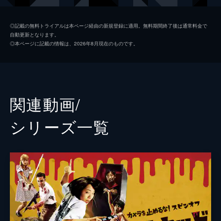
日暮晴美
しゅはまはるみ
◎記載の無料トライアルは本ページ経由の新規登録に適用。無料期間終了後は通常料金で
自動更新となります。
神谷和明
長屋和彰
◎本ページに記載の情報は、2026年8月現在のものです。
細田学
細井学
山ノ内洋
市原洋
山越俊助
山崎俊太郎
関連動画/
古沢真一郎
大沢真一郎
シリーズ⼀覧
笹原芳子
竹原芳子
吉野美紀
吉田美紀
栗原綾奈
合田純奈
松浦早希
浅森咲希奈
松本逢花
秋山ゆずき