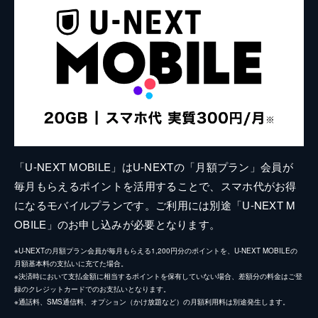
「U-NEXT MOBILE」はU-NEXTの「月額プラン」会員が
毎月もらえるポイントを活用することで、スマホ代がお得
になるモバイルプランです。ご利用には別途「U-NEXT M
OBILE」のお申し込みが必要となります。
※U-NEXTの月額プラン会員が毎月もらえる1,200円分のポイントを、U-NEXT MOBILEの
月額基本料の支払いに充てた場合。
※決済時において支払金額に相当するポイントを保有していない場合、差額分の料金はご登
録のクレジットカードでのお支払いとなります。
※通話料、SMS通信料、オプション（かけ放題など）の月額利用料は別途発生します。