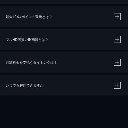
※
最大40%
ポイント還元とは？
※
※
作品によって必要なポイントが異なります。
フルHD画質 / 4K画質とは？
月額料金を支払うタイミングは？
※
40％ポイント還元の対象は、クレジットカード決済による作品の購入 / レンタルです。
※
iOSアプリのUコイン決済による作品の購入 / レンタルは、20％のポイント還元です。
※
還元の対象外となる決済方法や商品があります。くわしくは
こちら
をご確認ください。
いつでも解約できますか
こちら