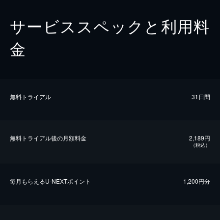
サービススペックと利用料
金
無料トライアル
31日間
無料トライアル後の⽉額料金
2,189円
（税込）
毎⽉もらえるU-NEXTポイント
1,200円分