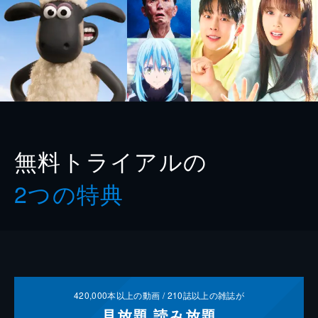
無料トライアルの
2つの特典
420,000
本以上の動画 /
210
誌以上の雑誌が
見放題
読み放題