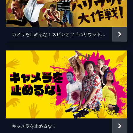
谷口智和
山口友和
藤丸拓哉
藤村拓矢
黒岡大吾
イワゴウサトシ
カメラを止めるな！スピンオフ『ハリウッド大作戦!』
相田舞
高橋恭子
温水栞
生見司織
監督
上田慎一郎
脚本
上田慎一郎
音楽
永井カイル
キャメラを止めるな！