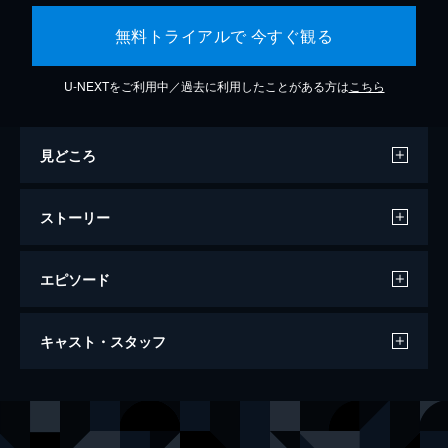
無料トライアルで 今すぐ観る
U-NEXTをご利用中／過去に利用したことがある方は
こちら
見どころ
ストーリー
エピソード
カメラを止めるな！
キャスト・スタッフ
96分
出演
日暮隆之
濱津隆之
日暮真央
真魚