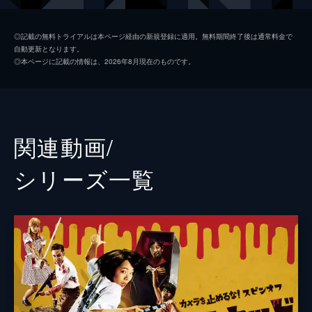
日暮晴美
しゅはまはるみ
◎記載の無料トライアルは本ページ経由の新規登録に適用。無料期間終了後は通常料金で
自動更新となります。
神谷和明
長屋和彰
◎本ページに記載の情報は、2026年8月現在のものです。
細田学
細井学
山ノ内洋
市原洋
山越俊助
山崎俊太郎
関連動画/
古沢真一郎
大沢真一郎
シリーズ⼀覧
笹原芳子
竹原芳子
吉野美紀
吉田美紀
栗原綾奈
合田純奈
松浦早希
浅森咲希奈
松本逢花
秋山ゆずき