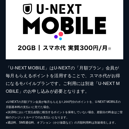
「U-NEXT MOBILE」はU-NEXTの「月額プラン」会員が
毎月もらえるポイントを活用することで、スマホ代がお得
になるモバイルプランです。ご利用には別途「U-NEXT M
OBILE」のお申し込みが必要となります。
※U-NEXTの月額プラン会員が毎月もらえる1,200円分のポイントを、U-NEXT MOBILEの
月額基本料の支払いに充てた場合。
※決済時において支払金額に相当するポイントを保有していない場合、差額分の料金はご登
録のクレジットカードでのお支払いとなります。
※通話料、SMS通信料、オプション（かけ放題など）の月額利用料は別途発生します。