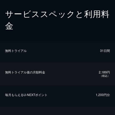
サービススペックと利用料
金
無料トライアル
31日間
無料トライアル後の⽉額料金
2,189円
（税込）
毎⽉もらえるU-NEXTポイント
1,200円分