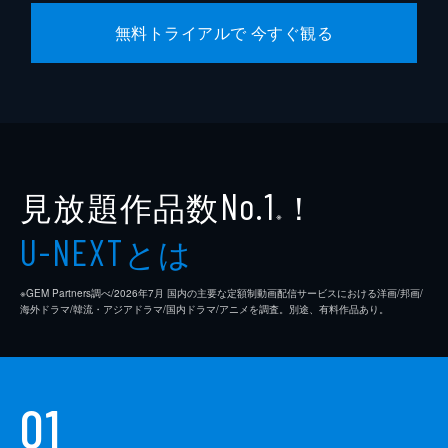
無料トライアルで 今すぐ観る
見放題作品数
！
No.1
※
とは
U-NEXT
※GEM Partners調べ/2026年7⽉ 国内の主要な定額制動画配信サービスにおける洋画/邦画/
海外ドラマ/韓流・アジアドラマ/国内ドラマ/アニメを調査。別途、有料作品あり。
01