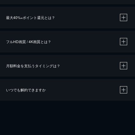
※
最大40%
ポイント還元とは？
※
※
作品によって必要なポイントが異なります。
フルHD画質 / 4K画質とは？
月額料金を支払うタイミングは？
※
40％ポイント還元の対象は、クレジットカード決済による作品の購入 / レンタルです。
※
iOSアプリのUコイン決済による作品の購入 / レンタルは、20％のポイント還元です。
※
還元の対象外となる決済方法や商品があります。くわしくは
こちら
をご確認ください。
いつでも解約できますか
こちら