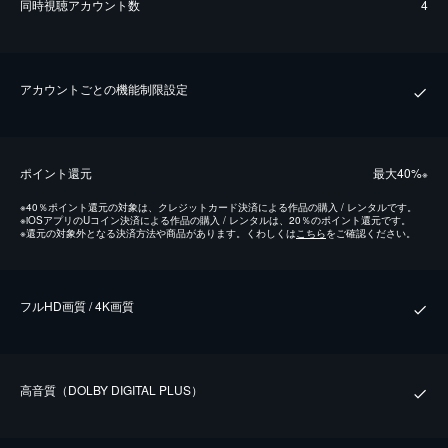
同時視聴アカウント数
4
アカウントごとの機能制限設定
ポイント還元
最⼤40%
※
※
40％ポイント還元の対象は、クレジットカード決済による作品の購入 / レンタルです。
※
iOSアプリのUコイン決済による作品の購入 / レンタルは、20％のポイント還元です。
※
還元の対象外となる決済方法や商品があります。くわしくは
こちら
をご確認ください。
フルHD画質 / 4K画質
⾼⾳質（DOLBY DIGITAL PLUS）