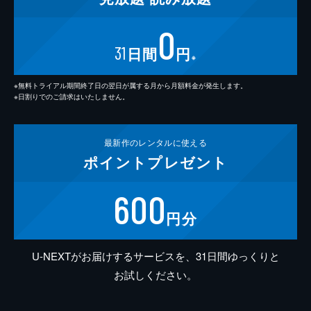
0
31
日間
円
※
※無料トライアル期間終了日の翌日が属する月から月額料金が発生します。
※日割りでのご請求はいたしません。
最新作の
レンタルに使える
ポイント
プレゼント
600
円分
U-NEXTがお届けするサービスを、31日間ゆっくりと
お試しください。