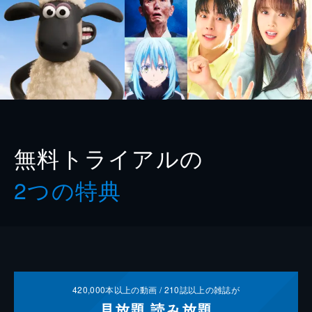
無料トライアルの
2つの特典
420,000
本以上の動画 /
210
誌以上の雑誌が
見放題
読み放題