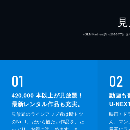
見
※GEM Partners調べ/20
01
02
420,000
本以上が見放題！
動画も
最新レンタル作品も充実。
U-NE
見放題のラインアップ数は断トツ
映画 / 
のNo.1。だから観たい作品を、た
ん、マンガ 
っぷり、お得に楽しめます。ま
豊富にラ