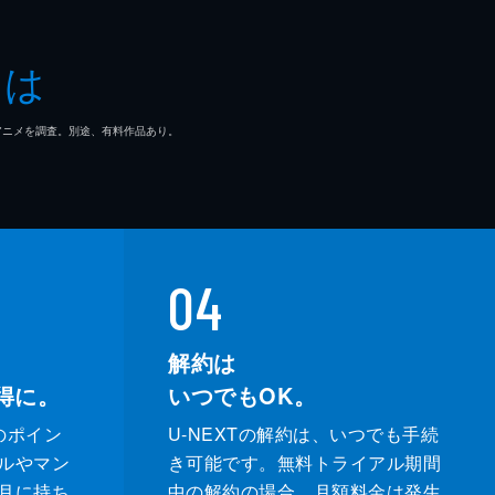
とは
マ/アニメを調査。別途、有料作品あり。
04
解約は
得に。
いつでもOK。
のポイン
U-NEXTの解約は、いつでも手続
ルやマン
き可能です。無料トライアル期間
月に持ち
中の解約の場合、月額料金は発生