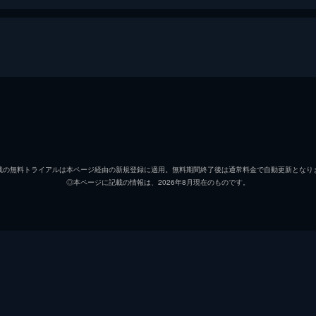
ルイス・カルハーン
ジョン・ギールグッド
載の無料トライアルは本ページ経由の新規登録に適用。無料期間終了後は通常料金で自動更新となり
◎本ページに記載の情報は、2026年8月現在のものです。
ジェームズ・メイソン
マーロン・ブランド
グリア・ガーソン
デボラ・カー