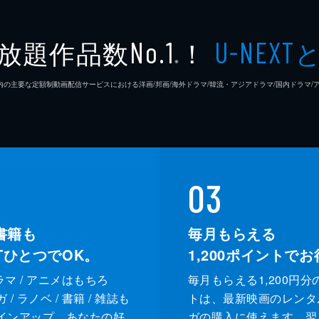
放題作品数
！
No.1
U-NEXT
※
26年7⽉ 国内の主要な定額制動画配信サービスにおける洋画/邦画/海外ドラマ/韓流・アジアドラマ/国内ドラ
03
書籍も
毎月もらえる
XTひとつでOK。
1,200
ポイントでお
ドラマ / アニメはもちろ
毎月もらえる1,200円分
/ ラノベ / 書籍 / 雑誌も
トは、最新映画のレンタ
インアップ。あなたの好
ガの購入に使えます。翌