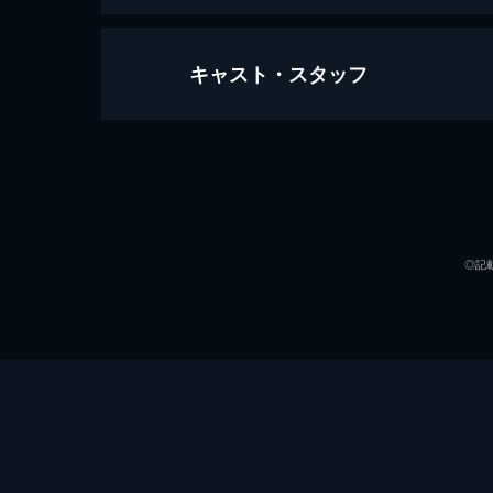
キャスト・スタッフ
ジュリアス・シーザー
121分
出演
◎記