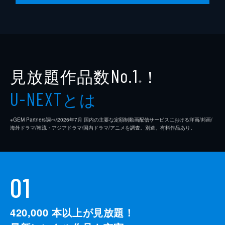
見放題作品数
！
No.1
※
とは
U-NEXT
※GEM Partners調べ/2026年7⽉ 国内の主要な定額制動画配信サービスにおける洋画/邦画/
海外ドラマ/韓流・アジアドラマ/国内ドラマ/アニメを調査。別途、有料作品あり。
01
420,000
本以上が見放題！