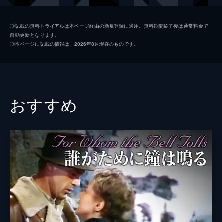
メイ・マカヴォイ
◎記載の無料トライアルは本ページ経由の新規登録に適用。無料期間終了後は通常料金で
自動更新となります。
ベティ・ブロンソン
◎本ページに記載の情報は、2026年8月現在のものです。
マーナ・ロイ
監督
フレッド・ニブロ
脚本
ケイリー・ウィルソン
おすすめ
ベス・メレディス
原作
ルー・ウォーレス
音楽
ウィリアム・アクスト