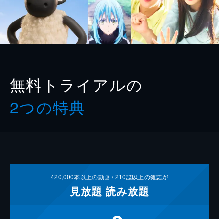
無料トライアルの
2つの特典
420,000
本以上の動画 /
210
誌以上の雑誌が
見放題
読み放題