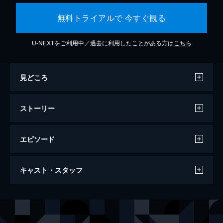
無料トライアルで 今すぐ観る
U-NEXTをご利用中／過去に利用したことがある方は
こちら
見どころ
ストーリー
エピソード
ベン･ハー
キャスト・スタッフ
141分
出演
ラモン・ノヴァロ
フランシス・Ｘ・ブッシュマン