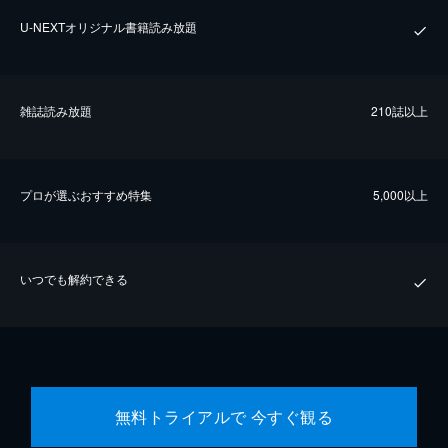
U-NEXTオリジナル書籍読み放題
雑誌読み放題
210誌以上
プロが選ぶおすすめ特集
5,000以上
いつでも解約できる
無料トライアルで 今すぐ観る