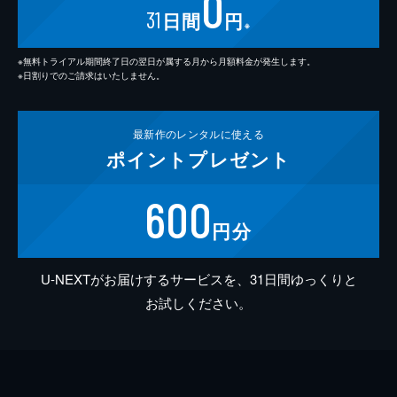
0
31
日間
円
※
※無料トライアル期間終了日の翌日が属する月から月額料金が発生します。
※日割りでのご請求はいたしません。
最新作の
レンタルに使える
ポイント
プレゼント
600
円分
U-NEXTがお届けするサービスを、31日間ゆっくりと
お試しください。