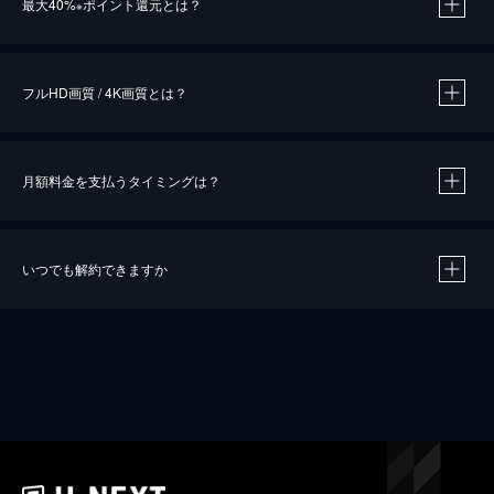
最大40%
ポイント還元とは？
※
※
作品によって必要なポイントが異なります。
フルHD画質 / 4K画質とは？
月額料金を支払うタイミングは？
※
40％ポイント還元の対象は、クレジットカード決済による作品の購入 / レンタルです。
※
iOSアプリのUコイン決済による作品の購入 / レンタルは、20％のポイント還元です。
※
還元の対象外となる決済方法や商品があります。くわしくは
こちら
をご確認ください。
いつでも解約できますか
こちら