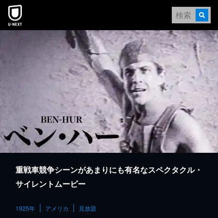
本文へスキップ
重戦車競争シーンがあまりにも有名なスペクタクル・
サイレントムービー
1925年
アメリカ
見放題