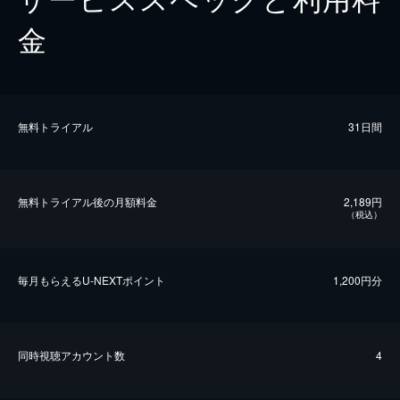
金
無料トライアル
31日間
無料トライアル後の⽉額料金
2,189円
（税込）
毎⽉もらえるU-NEXTポイント
1,200円分
同時視聴アカウント数
4