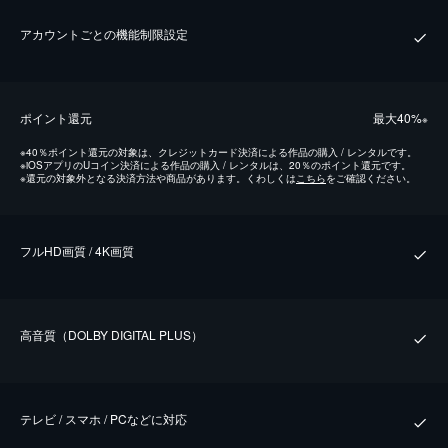
アカウントごとの機能制限設定
ポイント還元
最⼤40%
※
※
40％ポイント還元の対象は、クレジットカード決済による作品の購入 / レンタルです。
※
iOSアプリのUコイン決済による作品の購入 / レンタルは、20％のポイント還元です。
※
還元の対象外となる決済方法や商品があります。くわしくは
こちら
をご確認ください。
フルHD画質 / 4K画質
⾼⾳質（DOLBY DIGITAL PLUS）
テレビ / スマホ / PCなどに対応