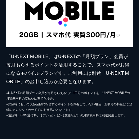
「U-NEXT MOBILE」はU-NEXTの「月額プラン」会員が
毎月もらえるポイントを活用することで、スマホ代がお得
になるモバイルプランです。ご利用には別途「U-NEXT M
OBILE」のお申し込みが必要となります。
※U-NEXTの月額プラン会員が毎月もらえる1,200円分のポイントを、U-NEXT MOBILEの
月額基本料の支払いに充てた場合。
※決済時において支払金額に相当するポイントを保有していない場合、差額分の料金はご登
録のクレジットカードでのお支払いとなります。
※通話料、SMS通信料、オプション（かけ放題など）の月額利用料は別途発生します。