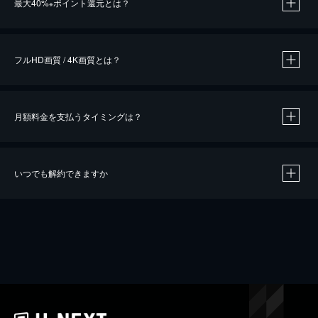
最大40%
ポイント還元とは？
※
※
作品によって必要なポイントが異なります。
フルHD画質 / 4K画質とは？
月額料金を支払うタイミングは？
※
40％ポイント還元の対象は、クレジットカード決済による作品の購入 / レンタルです。
※
iOSアプリのUコイン決済による作品の購入 / レンタルは、20％のポイント還元です。
※
還元の対象外となる決済方法や商品があります。くわしくは
こちら
をご確認ください。
いつでも解約できますか
こちら