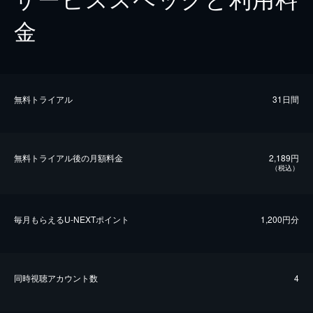
金
無料トライアル
31日間
無料トライアル後の⽉額料金
2,189円
（税込）
毎⽉もらえるU-NEXTポイント
1,200円分
同時視聴アカウント数
4