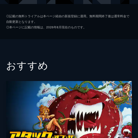
ロスコー・エイツ
◎記載の無料トライアルは本ページ経由の新規登録に適用。無料期間終了後は通常料金で
自動更新となります。
レイラ・ハイアムズ
◎本ページに記載の情報は、2026年8月現在のものです。
ハリー・アールズ
ジョニー・エック
ヘンリー・ヴィクター
おすすめ
デイジー・アールズ
ローズ・ディオン
デイジー・ヒルトン
ヴァイオレット・ヒルトン
アンジェロ・ロシット
監督
トッド・ブラウニング