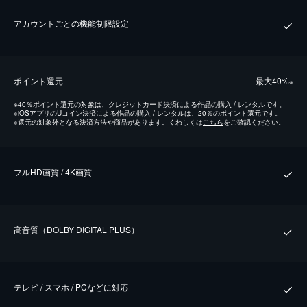
アカウントごとの機能制限設定
ポイント還元
最⼤40%
※
※
40％ポイント還元の対象は、クレジットカード決済による作品の購入 / レンタルです。
※
iOSアプリのUコイン決済による作品の購入 / レンタルは、20％のポイント還元です。
※
還元の対象外となる決済方法や商品があります。くわしくは
こちら
をご確認ください。
フルHD画質 / 4K画質
⾼⾳質（DOLBY DIGITAL PLUS）
テレビ / スマホ / PCなどに対応