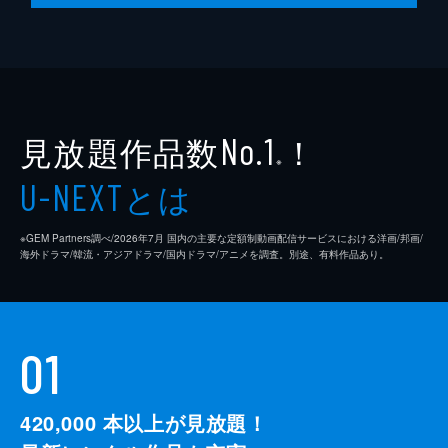
見放題作品数
！
No.1
※
とは
U-NEXT
※GEM Partners調べ/2026年7⽉ 国内の主要な定額制動画配信サービスにおける洋画/邦画/
海外ドラマ/韓流・アジアドラマ/国内ドラマ/アニメを調査。別途、有料作品あり。
01
420,000
本以上が見放題！