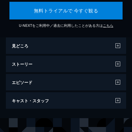
無料トライアルで 今すぐ観る
U-NEXTをご利用中／過去に利用したことがある方は
こちら
見どころ
ストーリー
エピソード
怪物圑
キャスト・スタッフ
62分
出演
ウォーレス・フォード
オルガ・バクラノヴァ