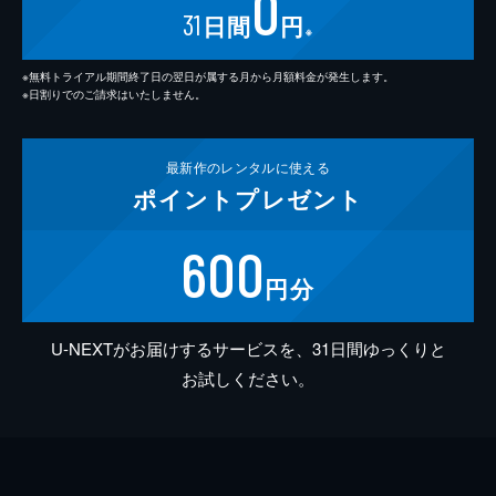
0
31
日間
円
※
※無料トライアル期間終了日の翌日が属する月から月額料金が発生します。
※日割りでのご請求はいたしません。
最新作の
レンタルに使える
ポイント
プレゼント
600
円分
U-NEXTがお届けするサービスを、31日間ゆっくりと
お試しください。