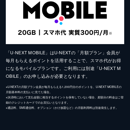
「U-NEXT MOBILE」はU-NEXTの「月額プラン」会員が
毎月もらえるポイントを活用することで、スマホ代がお得
になるモバイルプランです。ご利用には別途「U-NEXT M
OBILE」のお申し込みが必要となります。
※U-NEXTの月額プラン会員が毎月もらえる1,200円分のポイントを、U-NEXT MOBILEの
月額基本料の支払いに充てた場合。
※決済時において支払金額に相当するポイントを保有していない場合、差額分の料金はご登
録のクレジットカードでのお支払いとなります。
※通話料、SMS通信料、オプション（かけ放題など）の月額利用料は別途発生します。