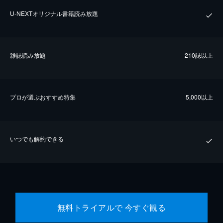
U-NEXTオリジナル書籍読み放題
雑誌読み放題
210誌以上
プロが選ぶおすすめ特集
5,000以上
いつでも解約できる
無料トライアルで 今すぐ観る