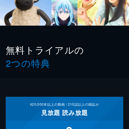
無料トライアルの
2つの特典
420,000
本以上の動画 /
210
誌以上の雑誌が
見放題
読み放題