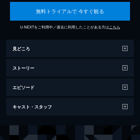
無料トライアルで 今すぐ観る
U-NEXTをご利用中／過去に利用したことがある方は
こちら
見どころ
ストーリー
エピソード
カリガリ博士
キャスト・スタッフ
67分
出演
コンラート・ファイト
ヴェルナー・クラウス