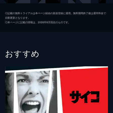
リル・ダゴファー
◎記載の無料トライアルは本ページ経由の新規登録に適用。無料期間終了後は通常料金で
自動更新となります。
フリードリッヒ・フェーヘル
◎本ページに記載の情報は、2026年8月現在のものです。
ハンス・ハインリッヒ・フォン・トワルドフスキー
監督
ロベルト・ウイーネ
脚本
ハンス・ヤノヴィッツ
おすすめ
カール・マイヤー
製作
エリッヒ・ポマー