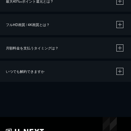
最大40%
ポイント還元とは？
※
※
作品によって必要なポイントが異なります。
フルHD画質 / 4K画質とは？
月額料金を支払うタイミングは？
※
40％ポイント還元の対象は、クレジットカード決済による作品の購入 / レンタルです。
※
iOSアプリのUコイン決済による作品の購入 / レンタルは、20％のポイント還元です。
※
還元の対象外となる決済方法や商品があります。くわしくは
こちら
をご確認ください。
いつでも解約できますか
こちら