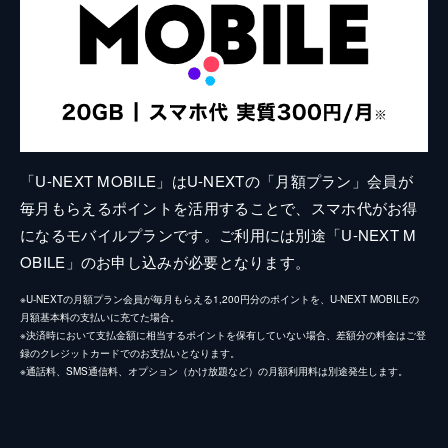
「U-NEXT MOBILE」はU-NEXTの「月額プラン」会員が
毎月もらえるポイントを活用することで、スマホ代がお得
になるモバイルプランです。ご利用には別途「U-NEXT M
OBILE」のお申し込みが必要となります。
※U-NEXTの月額プラン会員が毎月もらえる1,200円分のポイントを、U-NEXT MOBILEの
月額基本料の支払いに充てた場合。
※決済時において支払金額に相当するポイントを保有していない場合、差額分の料金はご登
録のクレジットカードでのお支払いとなります。
※通話料、SMS通信料、オプション（かけ放題など）の月額利用料は別途発生します。