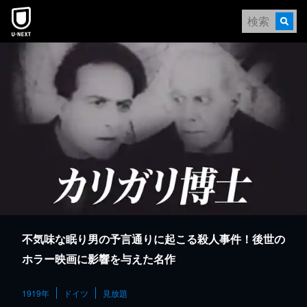
本文へスキップ
不気味な眠り男の予言通りに起こる殺人事件！後世の
ホラー映画に影響を与えた名作
1919年
ドイツ
見放題