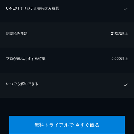
U-NEXTオリジナル書籍読み放題
雑誌読み放題
210誌以上
プロが選ぶおすすめ特集
5,000以上
いつでも解約できる
無料トライアルで 今すぐ観る