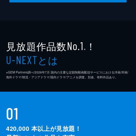
見放題作品数
！
No.1
※
とは
U-NEXT
※GEM Partners調べ/2026年7⽉ 国内の主要な定額制動画配信サービスにおける洋画/邦画/
海外ドラマ/韓流・アジアドラマ/国内ドラマ/アニメを調査。別途、有料作品あり。
01
420,000
本以上が見放題！