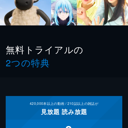
無料トライアルの
2つの特典
420,000
本以上の動画 /
210
誌以上の雑誌が
見放題
読み放題