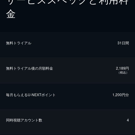
金
無料トライアル
31日間
無料トライアル後の⽉額料金
2,189円
（税込）
毎⽉もらえるU-NEXTポイント
1,200円分
同時視聴アカウント数
4