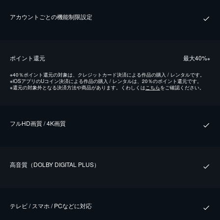
アカウントごとの機能制限設定
ポイント還元
最⼤40%
※
※
40％ポイント還元の対象は、クレジットカード決済による作品の購入 / レンタルです。
※
iOSアプリのUコイン決済による作品の購入 / レンタルは、20％のポイント還元です。
※
還元の対象外となる決済方法や商品があります。くわしくは
こちら
をご確認ください。
フルHD画質 / 4K画質
⾼⾳質（DOLBY DIGITAL PLUS）
テレビ / スマホ / PCなどに対応