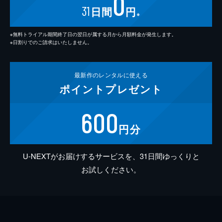
0
31
日間
円
※
※無料トライアル期間終了日の翌日が属する月から月額料金が発生します。
※日割りでのご請求はいたしません。
最新作の
レンタルに使える
ポイント
プレゼント
600
円分
U-NEXTがお届けするサービスを、31日間ゆっくりと
お試しください。