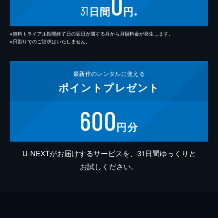
0
31
日間
円
※
※無料トライアル期間終了日の翌日が属する月から月額料金が発生します。
※日割りでのご請求はいたしません。
最新作の
レンタルに使える
ポイント
プレゼント
600
円分
U-NEXTがお届けするサービスを、31日間ゆっくりと
お試しください。