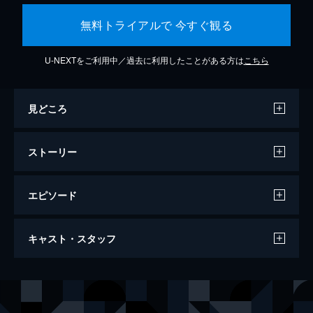
無料トライアルで 今すぐ観る
U-NEXTをご利用中／過去に利用したことがある方は
こちら
見どころ
ストーリー
エピソード
カリガリ博士
キャスト・スタッフ
67分
出演
コンラート・ファイト
ヴェルナー・クラウス