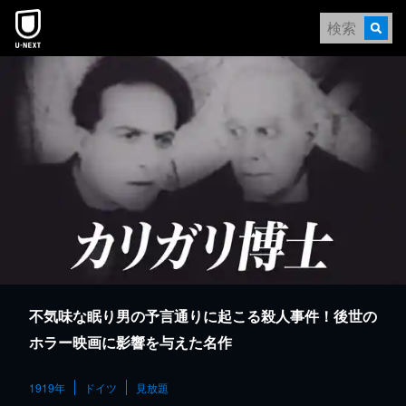
本文へスキップ
不気味な眠り男の予言通りに起こる殺人事件！後世の
ホラー映画に影響を与えた名作
1919年
ドイツ
見放題