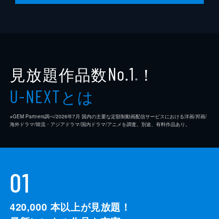
見放題作品数
！
No.1
※
とは
U-NEXT
※GEM Partners調べ/2026年7⽉ 国内の主要な定額制動画配信サービスにおける洋画/邦画/
海外ドラマ/韓流・アジアドラマ/国内ドラマ/アニメを調査。別途、有料作品あり。
01
420,000
本以上が見放題！