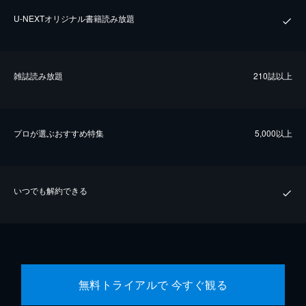
U-NEXTオリジナル書籍読み放題
雑誌読み放題
210誌以上
プロが選ぶおすすめ特集
5,000以上
いつでも解約できる
無料トライアルで 今すぐ観る