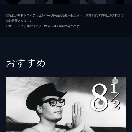
リル・ダゴファー
◎記載の無料トライアルは本ページ経由の新規登録に適用。無料期間終了後は通常料金で
自動更新となります。
フリードリッヒ・フェーヘル
◎本ページに記載の情報は、2026年8月現在のものです。
ハンス・ハインリッヒ・フォン・トワルドフスキー
監督
ロベルト・ウイーネ
脚本
ハンス・ヤノヴィッツ
おすすめ
カール・マイヤー
製作
エリッヒ・ポマー