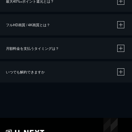
最大40%
ポイント還元とは？
※
※
作品によって必要なポイントが異なります。
フルHD画質 / 4K画質とは？
月額料金を支払うタイミングは？
※
40％ポイント還元の対象は、クレジットカード決済による作品の購入 / レンタルです。
※
iOSアプリのUコイン決済による作品の購入 / レンタルは、20％のポイント還元です。
※
還元の対象外となる決済方法や商品があります。くわしくは
こちら
をご確認ください。
いつでも解約できますか
こちら