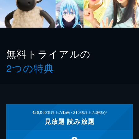
無料トライアルの
2つの特典
420,000
本以上の動画 /
210
誌以上の雑誌が
見放題
読み放題