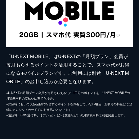
「U-NEXT MOBILE」はU-NEXTの「月額プラン」会員が
毎月もらえるポイントを活用することで、スマホ代がお得
になるモバイルプランです。ご利用には別途「U-NEXT M
OBILE」のお申し込みが必要となります。
※U-NEXTの月額プラン会員が毎月もらえる1,200円分のポイントを、U-NEXT MOBILEの
月額基本料の支払いに充てた場合。
※決済時において支払金額に相当するポイントを保有していない場合、差額分の料金はご登
録のクレジットカードでのお支払いとなります。
※通話料、SMS通信料、オプション（かけ放題など）の月額利用料は別途発生します。