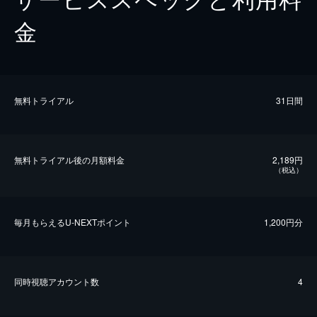
金
無料トライアル
31日間
無料トライアル後の⽉額料金
2,189円
（税込）
毎⽉もらえるU-NEXTポイント
1,200円分
同時視聴アカウント数
4