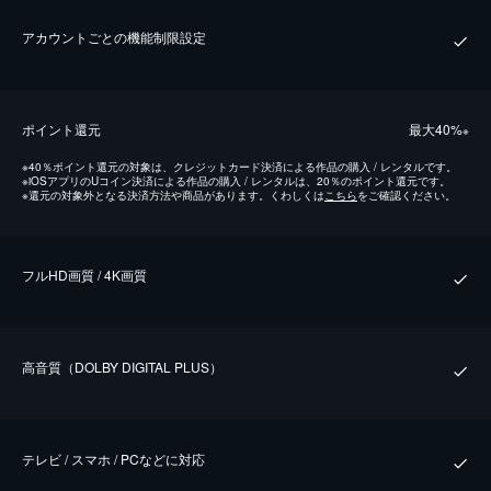
アカウントごとの機能制限設定
ポイント還元
最⼤40%
※
※
40％ポイント還元の対象は、クレジットカード決済による作品の購入 / レンタルです。
※
iOSアプリのUコイン決済による作品の購入 / レンタルは、20％のポイント還元です。
※
還元の対象外となる決済方法や商品があります。くわしくは
こちら
をご確認ください。
フルHD画質 / 4K画質
⾼⾳質（DOLBY DIGITAL PLUS）
テレビ / スマホ / PCなどに対応