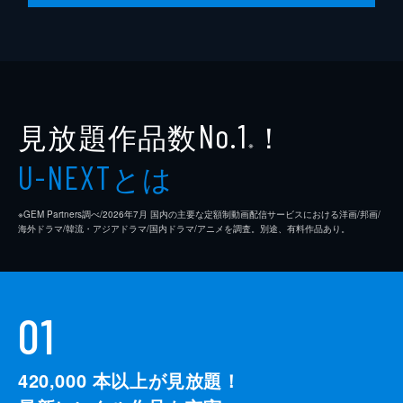
見放題作品数
！
No.1
※
とは
U-NEXT
※GEM Partners調べ/2026年7⽉ 国内の主要な定額制動画配信サービスにおける洋画/邦画/
海外ドラマ/韓流・アジアドラマ/国内ドラマ/アニメを調査。別途、有料作品あり。
01
420,000
本以上が見放題！