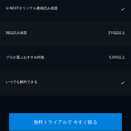
U-NEXTオリジナル書籍読み放題
雑誌読み放題
210誌以上
プロが選ぶおすすめ特集
5,000以上
いつでも解約できる
無料トライアルで 今すぐ観る