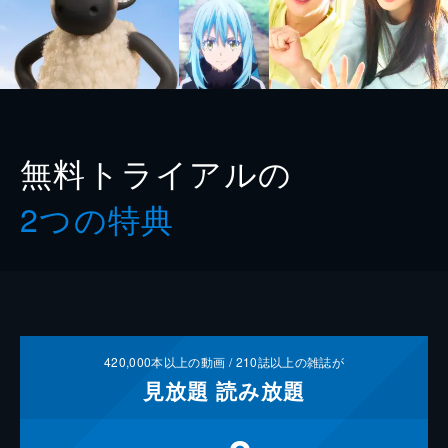
無料トライアルの
2つの特典
420,000
本以上の動画 /
210
誌以上の雑誌が
見放題
読み放題