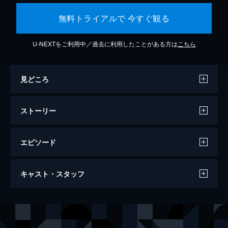
無料トライアルで 今すぐ観る
U-NEXTをご利用中／過去に利用したことがある方は
こちら
見どころ
ストーリー
エピソード
断崖
キャスト・スタッフ
99分
出演
リナ・マクレイドロウ・アイガース
ジョーン・フォンテイン
ジョニー・アイガース
ケイリー・グラント