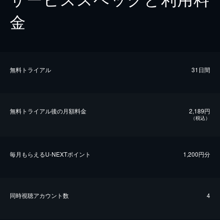
金
無料トライアル
31日間
無料トライアル後の⽉額料金
2,189円
（税込）
毎⽉もらえるU-NEXTポイント
1,200円分
同時視聴アカウント数
4