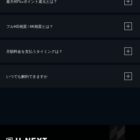
最大40%
ポイント還元とは？
※
※
作品によって必要なポイントが異なります。
フルHD画質 / 4K画質とは？
月額料金を支払うタイミングは？
※
40％ポイント還元の対象は、クレジットカード決済による作品の購入 / レンタルです。
※
iOSアプリのUコイン決済による作品の購入 / レンタルは、20％のポイント還元です。
※
還元の対象外となる決済方法や商品があります。くわしくは
こちら
をご確認ください。
いつでも解約できますか
こちら