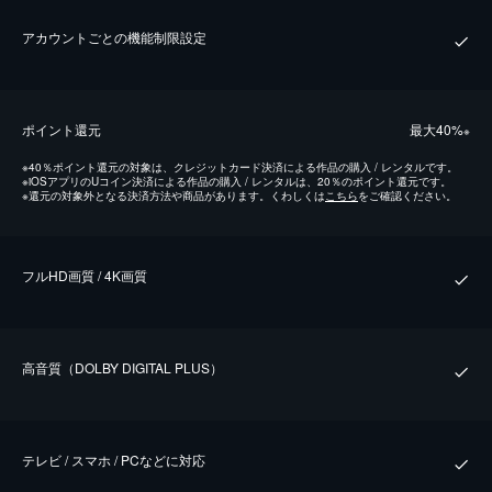
アカウントごとの機能制限設定
ポイント還元
最⼤40%
※
※
40％ポイント還元の対象は、クレジットカード決済による作品の購入 / レンタルです。
※
iOSアプリのUコイン決済による作品の購入 / レンタルは、20％のポイント還元です。
※
還元の対象外となる決済方法や商品があります。くわしくは
こちら
をご確認ください。
フルHD画質 / 4K画質
⾼⾳質（DOLBY DIGITAL PLUS）
テレビ / スマホ / PCなどに対応