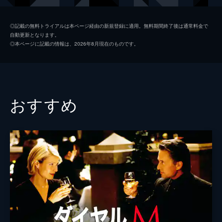
ゴードン・コクラン・スウェイト
ナイジェル・ブルース
◎記載の無料トライアルは本ページ経由の新規登録に適用。無料期間終了後は通常料金で
自動更新となります。
マクレイドロウ氏
セドリック・ハードウィック
◎本ページに記載の情報は、2026年8月現在のものです。
レオ・Ｇ・キャロル
ニューシャム夫人
イザベル・ジーンズ
エセル
ヘザー・エンジェル
おすすめ
マクレイドロウ夫人
デイム・メイ・ウィッティ
監督
アルフレッド・ヒッチコック
脚本
サムソン・ラファエルソン
アルマ・レヴィル
ジョーン・ハリソン
原作
フランシス・アイルズ