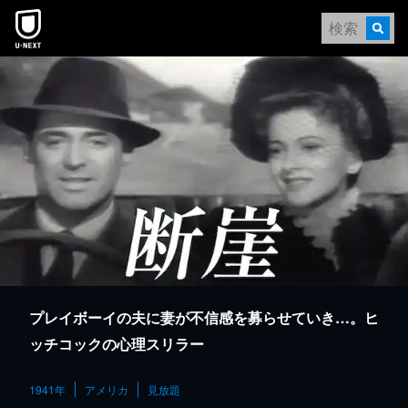
本文へスキップ
プレイボーイの夫に妻が不信感を募らせていき…。ヒ
ッチコックの心理スリラー
1941年
アメリカ
見放題