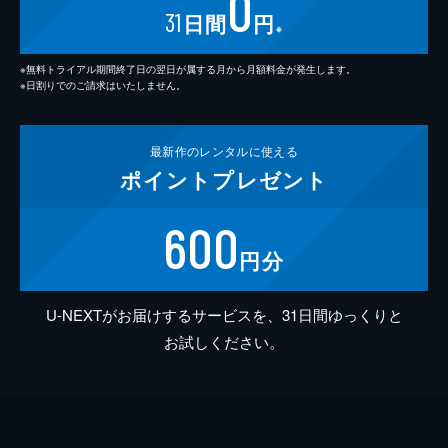
0
31
日間
円
※
※無料トライアル期間終了日の翌日が属する月から月額料金が発生します。
※日割りでのご請求はいたしません。
最新作の
レンタルに使える
ポイント
プレゼント
600
円分
U-NEXTがお届けするサービスを、31日間ゆっくりと
お試しください。