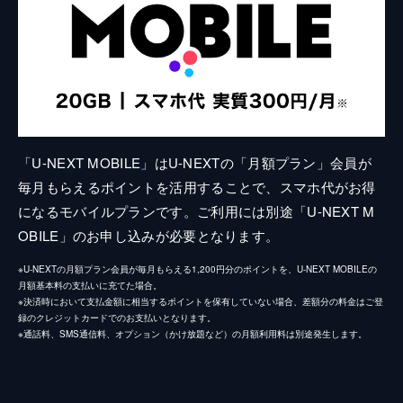
「U-NEXT MOBILE」はU-NEXTの「月額プラン」会員が
毎月もらえるポイントを活用することで、スマホ代がお得
になるモバイルプランです。ご利用には別途「U-NEXT M
OBILE」のお申し込みが必要となります。
※U-NEXTの月額プラン会員が毎月もらえる1,200円分のポイントを、U-NEXT MOBILEの
月額基本料の支払いに充てた場合。
※決済時において支払金額に相当するポイントを保有していない場合、差額分の料金はご登
録のクレジットカードでのお支払いとなります。
※通話料、SMS通信料、オプション（かけ放題など）の月額利用料は別途発生します。