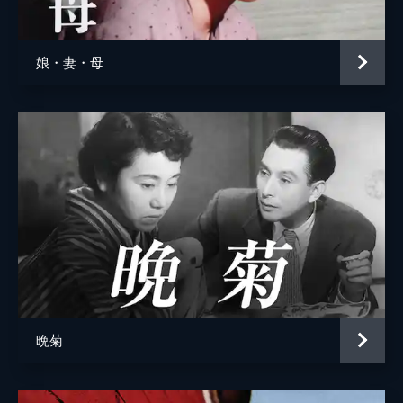
お浜（水野の女将）
栗島すみ子
監督
成瀬巳喜男
娘・妻・母
原作
幸田文
音楽
斎藤一郎
製作
藤本真澄
晩菊