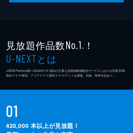
見放題作品数
！
No.1
※
とは
U-NEXT
※GEM Partners調べ/2026年7⽉ 国内の主要な定額制動画配信サービスにおける洋画/邦画/
海外ドラマ/韓流・アジアドラマ/国内ドラマ/アニメを調査。別途、有料作品あり。
01
420,000
本以上が見放題！