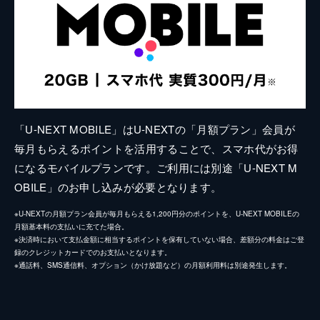
「U-NEXT MOBILE」はU-NEXTの「月額プラン」会員が
毎月もらえるポイントを活用することで、スマホ代がお得
になるモバイルプランです。ご利用には別途「U-NEXT M
OBILE」のお申し込みが必要となります。
※U-NEXTの月額プラン会員が毎月もらえる1,200円分のポイントを、U-NEXT MOBILEの
月額基本料の支払いに充てた場合。
※決済時において支払金額に相当するポイントを保有していない場合、差額分の料金はご登
録のクレジットカードでのお支払いとなります。
※通話料、SMS通信料、オプション（かけ放題など）の月額利用料は別途発生します。