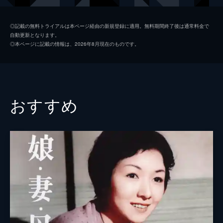
勝代（つた奴の娘）
高峰秀子
◎記載の無料トライアルは本ページ経由の新規登録に適用。無料期間終了後は通常料金で
自動更新となります。
米子（つた奴の妹）
中北千枝子
◎本ページに記載の情報は、2026年8月現在のものです。
不二子（米子の娘）
松山なつ子
染香（芸妓）
杉村春子
なゝ子（芸妓）
岡田茉莉子
おすすめ
なみ江（芸妓）
泉千代
おとよ（つた奴の姉）
賀原夏子
鋸山（なみ江の伯父）
宮口精二
佐伯（お浜の甥）
仲谷昇
高木（米子の前夫）
加東大介
村松
竜岡晋