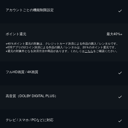
アカウントごとの機能制限設定
ポイント還元
最⼤40%
※
※
40％ポイント還元の対象は、クレジットカード決済による作品の購入 / レンタルです。
※
iOSアプリのUコイン決済による作品の購入 / レンタルは、20％のポイント還元です。
※
還元の対象外となる決済方法や商品があります。くわしくは
こちら
をご確認ください。
フルHD画質 / 4K画質
⾼⾳質（DOLBY DIGITAL PLUS）
テレビ / スマホ / PCなどに対応