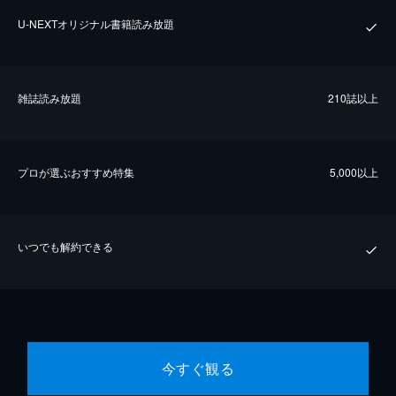
U-NEXTオリジナル書籍読み放題
雑誌読み放題
210誌以上
プロが選ぶおすすめ特集
5,000以上
いつでも解約できる
今すぐ観る