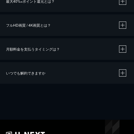
最大40%
ポイント還元とは？
※
※
作品によって必要なポイントが異なります。
フルHD画質 / 4K画質とは？
月額料金を支払うタイミングは？
※
40％ポイント還元の対象は、クレジットカード決済による作品の購入 / レンタルです。
※
iOSアプリのUコイン決済による作品の購入 / レンタルは、20％のポイント還元です。
※
還元の対象外となる決済方法や商品があります。くわしくは
こちら
をご確認ください。
いつでも解約できますか
こちら