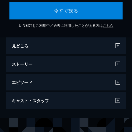
今すぐ観る
U-NEXTをご利用中／過去に利用したことがある方は
こちら
見どころ
ストーリー
エピソード
流れる
キャスト・スタッフ
117分
出演
梨花（女中）
田中絹代
つた奴（芸妓）
山田五十鈴