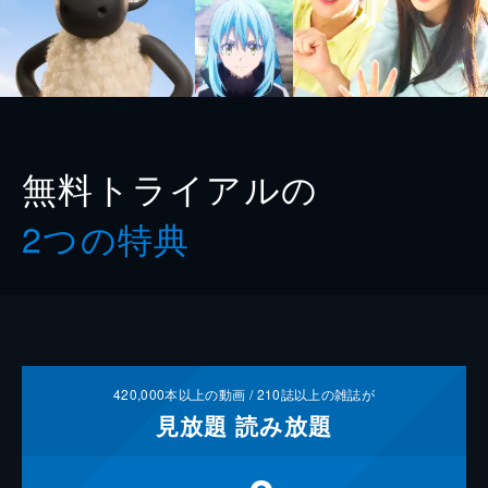
無料トライアルの
2つの特典
420,000
本以上の動画 /
210
誌以上の雑誌が
見放題
読み放題