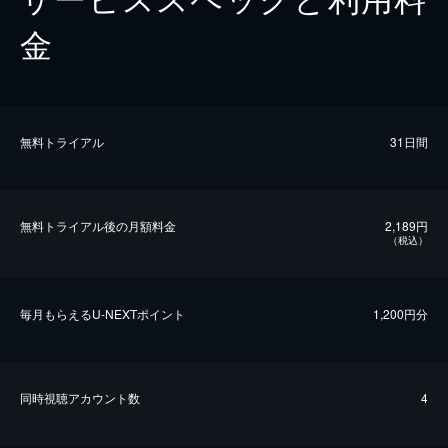
金
無料トライアル
31日間
無料トライアル後の⽉額料金
2,189円
（税込）
毎⽉もらえるU-NEXTポイント
1,200円分
同時視聴アカウント数
4