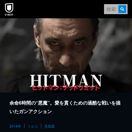
本文へスキップ
余命6時間の“悪魔”。愛を貫くための過酷な戦いを描
いたガンアクション
2014年
トルコ
見放題