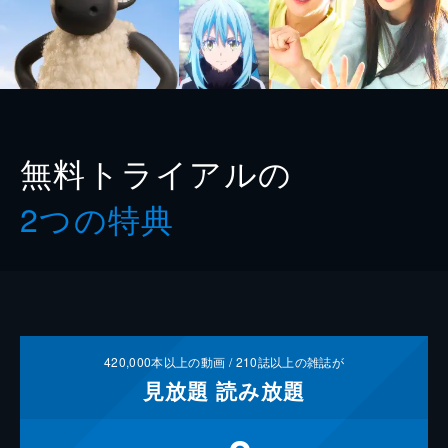
無料トライアルの
2つの特典
420,000
本以上の動画 /
210
誌以上の雑誌が
見放題
読み放題