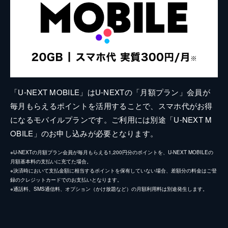
「U-NEXT MOBILE」はU-NEXTの「月額プラン」会員が
毎月もらえるポイントを活用することで、スマホ代がお得
になるモバイルプランです。ご利用には別途「U-NEXT M
OBILE」のお申し込みが必要となります。
※U-NEXTの月額プラン会員が毎月もらえる1,200円分のポイントを、U-NEXT MOBILEの
月額基本料の支払いに充てた場合。
※決済時において支払金額に相当するポイントを保有していない場合、差額分の料金はご登
録のクレジットカードでのお支払いとなります。
※通話料、SMS通信料、オプション（かけ放題など）の月額利用料は別途発生します。