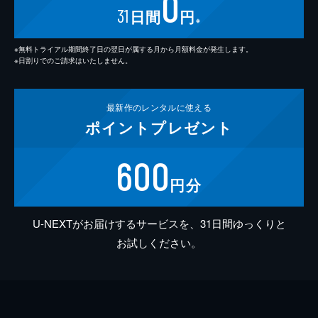
0
31
日間
円
※
※無料トライアル期間終了日の翌日が属する月から月額料金が発生します。
※日割りでのご請求はいたしません。
最新作の
レンタルに使える
ポイント
プレゼント
600
円分
U-NEXTがお届けするサービスを、31日間ゆっくりと
お試しください。