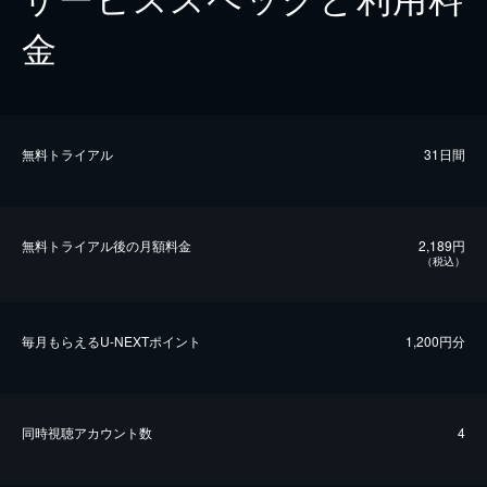
金
無料トライアル
31日間
無料トライアル後の⽉額料金
2,189円
（税込）
毎⽉もらえるU-NEXTポイント
1,200円分
同時視聴アカウント数
4