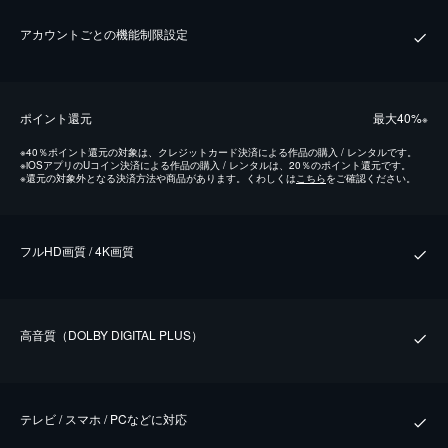
アカウントごとの機能制限設定
ポイント還元
最⼤40%
※
※
40％ポイント還元の対象は、クレジットカード決済による作品の購入 / レンタルです。
※
iOSアプリのUコイン決済による作品の購入 / レンタルは、20％のポイント還元です。
※
還元の対象外となる決済方法や商品があります。くわしくは
こちら
をご確認ください。
フルHD画質 / 4K画質
⾼⾳質（DOLBY DIGITAL PLUS）
テレビ / スマホ / PCなどに対応