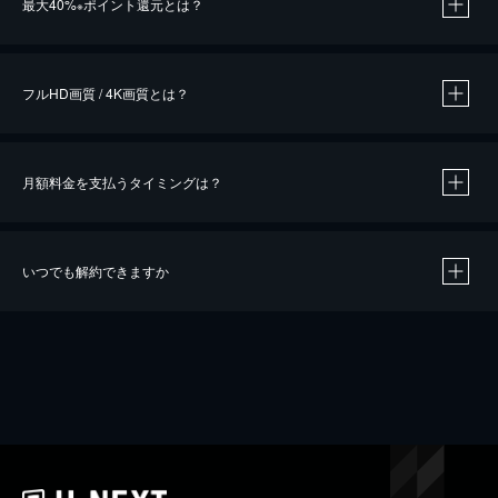
最大40%
ポイント還元とは？
※
※
作品によって必要なポイントが異なります。
フルHD画質 / 4K画質とは？
月額料金を支払うタイミングは？
※
40％ポイント還元の対象は、クレジットカード決済による作品の購入 / レンタルです。
※
iOSアプリのUコイン決済による作品の購入 / レンタルは、20％のポイント還元です。
※
還元の対象外となる決済方法や商品があります。くわしくは
こちら
をご確認ください。
いつでも解約できますか
こちら