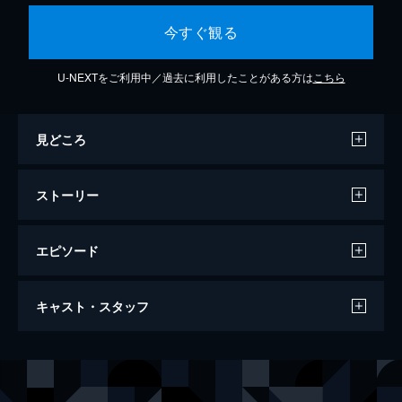
今すぐ観る
U-NEXTをご利用中／過去に利用したことがある方は
こちら
見どころ
ストーリー
エピソード
ヒットマン：デッドリミット
キャスト・スタッフ
125分
出演
エミン・ボズテペ
チュネイト・アルキン