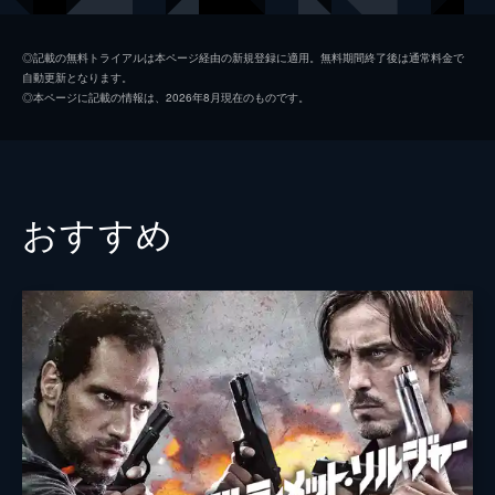
トルガ・アクドガン
◎記載の無料トライアルは本ページ経由の新規登録に適用。無料期間終了後は通常料金で
自動更新となります。
クリスティーナ・ゴットチャールク
◎本ページに記載の情報は、2026年8月現在のものです。
エドアルド・コスタ
監督
アルペール・チャーラル
脚本
アルペール・チャーラル
おすすめ
音楽
クリント・バヤキアン