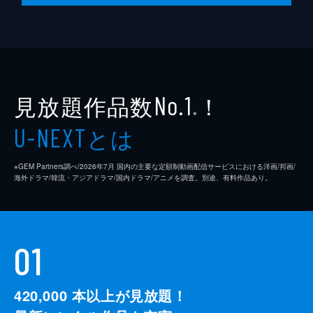
見放題作品数
！
No.1
※
とは
U-NEXT
※GEM Partners調べ/2026年7⽉ 国内の主要な定額制動画配信サービスにおける洋画/邦画/
海外ドラマ/韓流・アジアドラマ/国内ドラマ/アニメを調査。別途、有料作品あり。
01
420,000
本以上が見放題！