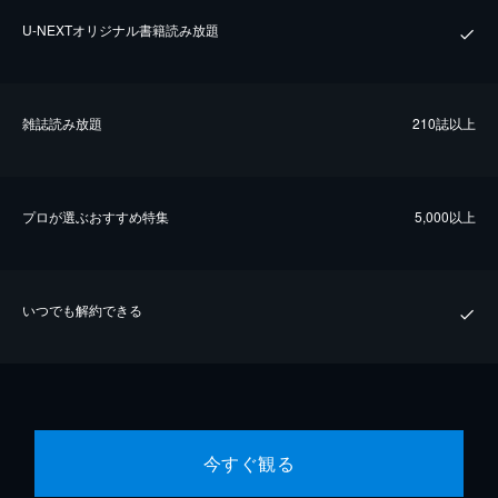
U-NEXTオリジナル書籍読み放題
雑誌読み放題
210誌以上
プロが選ぶおすすめ特集
5,000以上
いつでも解約できる
今すぐ観る