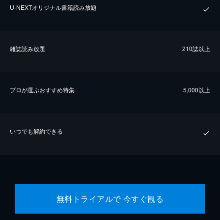
U-NEXTオリジナル書籍読み放題
雑誌読み放題
210誌以上
プロが選ぶおすすめ特集
5,000以上
いつでも解約できる
無料トライアルで 今すぐ観る