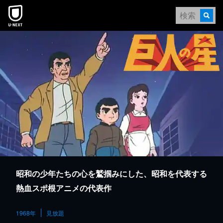
本文へスキップ
昭和の少年たちの心を鷲掴みにした、昭和を代表する
熱血スポ根アニメの代表作
1968年
見放題