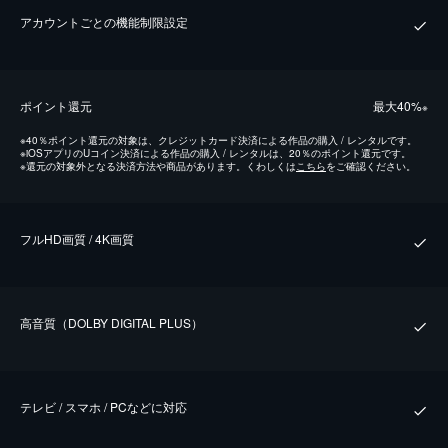
アカウントごとの機能制限設定
ポイント還元
最⼤40%
※
※
40％ポイント還元の対象は、クレジットカード決済による作品の購入 / レンタルです。
※
iOSアプリのUコイン決済による作品の購入 / レンタルは、20％のポイント還元です。
※
還元の対象外となる決済方法や商品があります。くわしくは
こちら
をご確認ください。
フルHD画質 / 4K画質
⾼⾳質（DOLBY DIGITAL PLUS）
テレビ / スマホ / PCなどに対応