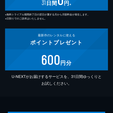
31
日間
円
※
※無料トライアル期間終了日の翌日が属する月から月額料金が発生します。
※日割りでのご請求はいたしません。
最新作の
レンタルに使える
ポイント
プレゼント
600
円分
U-NEXTがお届けするサービスを、31日間ゆっくりと
お試しください。