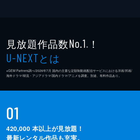
見放題作品数
！
No.1
※
とは
U-NEXT
※GEM Partners調べ/2026年7⽉ 国内の主要な定額制動画配信サービスにおける洋画/邦画/
海外ドラマ/韓流・アジアドラマ/国内ドラマ/アニメを調査。別途、有料作品あり。
01
420,000
本以上が見放題！
最新レンタル作品も充実。