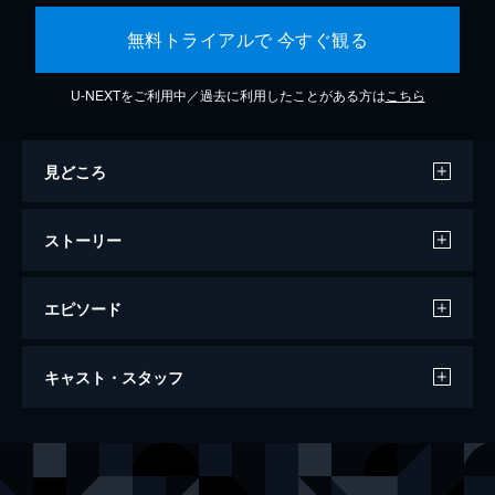
無料トライアルで 今すぐ観る
U-NEXTをご利用中／過去に利用したことがある方は
こちら
見どころ
ストーリー
エピソード
#1 めざせ栄光の星
キャスト・スタッフ
世間が長嶋茂雄の巨人軍入団に湧いている
頃、雪が降っているのに星一徹と飛雄馬親子
が300球の投げ込みをしていた。貧乏人が長
声の出演
星飛雄馬
古谷徹
嶋のようなスターを目指しても無駄だとから
星一徹
加藤精三