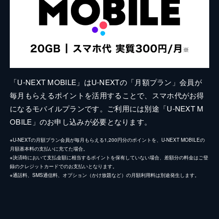
「U-NEXT MOBILE」はU-NEXTの「月額プラン」会員が
毎月もらえるポイントを活用することで、スマホ代がお得
になるモバイルプランです。ご利用には別途「U-NEXT M
OBILE」のお申し込みが必要となります。
※U-NEXTの月額プラン会員が毎月もらえる1,200円分のポイントを、U-NEXT MOBILEの
月額基本料の支払いに充てた場合。
※決済時において支払金額に相当するポイントを保有していない場合、差額分の料金はご登
録のクレジットカードでのお支払いとなります。
※通話料、SMS通信料、オプション（かけ放題など）の月額利用料は別途発生します。