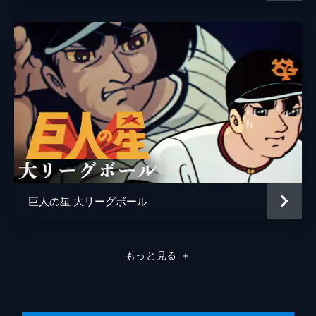
その車から降りて来た人物が突然ボールを投
げつけた。怒る飛雄馬に単なるテストだと言
い、車に乗るよう言う男は、一徹の仕事場で
ある日高重工業の社長・日高進吾だった。
26分
#8 もえろライバル
中学3年生になった飛雄馬は高校進学か就職
かの岐路に立たされる。一方、ライバルの花
形満は、すでに紅洋高校の野球部で活躍して
いた。飛雄馬はランニング中の花形に遭遇
し、「甲子園で会おう」と言われる。
26分
#9 真実へのピッチング
巨人の星 大リーグボール
飛雄馬は坂道で苦労する荷車引きのおばさん
を手伝い、100円の駄賃をもらう。後日、飛
雄馬のクラスで先生の謝恩会の贈り物を買う
もっと見る
＋
ことになり、1人100円を集めるが、飛雄馬
は100円を持っていないとうそをつく。
26分
#10 日本一の日雇人夫（ビデオ版題名：日