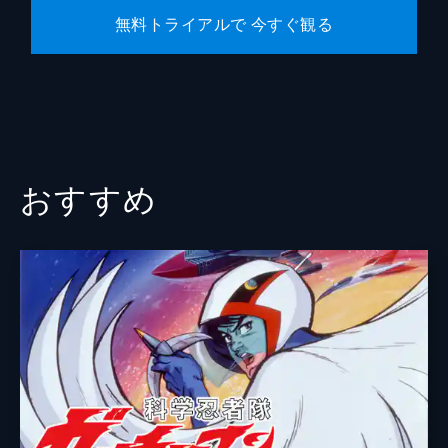
本一の父一徹）
無料トライアルで 今すぐ観る
花形はスポーツカーで明子の勤めるガソリン
スタンドに来て、飛雄馬がどこの高校に通う
のか尋ねるが、まだ志望校を決めかねてい
た。そんな飛雄馬に一徹は、青雲高校で団体
競技としての野球を学ぶよう言い渡す。
26分
おすすめ