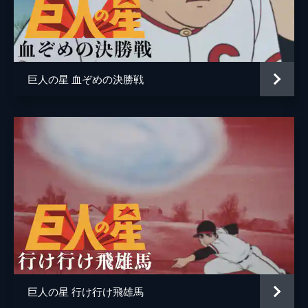
よみうりテレビ
い、ベーブ・ルースを真似た予告打ちを披露
し、三塁と一塁ベースが宙に舞う。
26分
#5 幻のスイッチピッチャー
腕相撲自慢の矢本は、剣山を置いて腕相撲を
巨人の星 血ぞめの決勝戦
する。危険な剣山を飛ばした飛雄馬を生意気
と言い、勝負を挑むも惨敗。悔しさで小石を
蹴るが、これが看板に当たり、看板は止まっ
ていた乳母車を下り坂に押し出してしまう。
26分
#6 超人ランナー
飛雄馬のクラスに、ハワイスクールから足の
速い渚ノリヒコが転校してきた。飛雄馬に何
かと反抗的な態度を示す渚の父は、かつてプ
ロ球団・イーグルスに在籍し、「殺人スチー
ル」でプロ野球界を追われた渚走兵だった。
25分
#7 虚栄のボール
巨人の星 行け行け飛雄馬
銭湯帰りの飛雄馬が車にひかれそうになり、