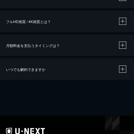
※
作品によって必要なポイントが異なります。
フルHD画質 / 4K画質とは？
月額料金を支払うタイミングは？
※
40％ポイント還元の対象は、クレジットカード決済による作品の購入 / レンタルです。
※
iOSアプリのUコイン決済による作品の購入 / レンタルは、20％のポイント還元です。
※
還元の対象外となる決済方法や商品があります。くわしくは
こちら
をご確認ください。
いつでも解約できますか
こちら