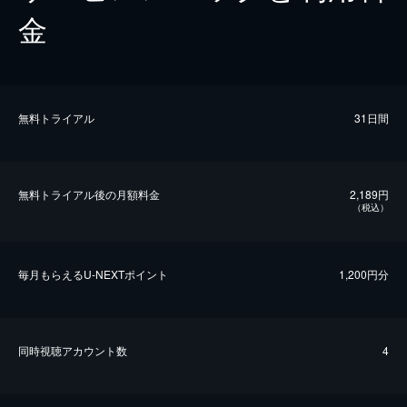
金
無料トライアル
31日間
無料トライアル後の⽉額料金
2,189円
（税込）
毎⽉もらえるU-NEXTポイント
1,200円分
同時視聴アカウント数
4