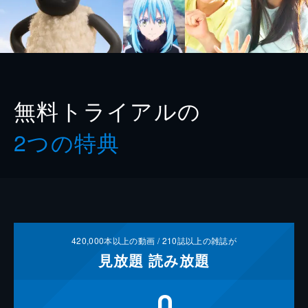
無料トライアルの
2つの特典
420,000
本以上の動画 /
210
誌以上の雑誌が
見放題
読み放題
0