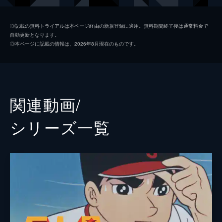
かう酔っ払いに、飛雄馬は魔送球を投げる。
26分
星明子
白石冬美
#2 悪魔のギブス
◎記載の無料トライアルは本ページ経由の新規登録に適用。無料期間終了後は通常料金で
自動更新となります。
赤川が同級生をいじめているのを見た飛雄馬
伴宙太
八奈見乗児
◎本ページに記載の情報は、2026年8月現在のものです。
は、石を投げて退散させる。父・一徹は人前
花形満
井上真樹夫
で野球の腕前を見せてはいけないと言い、強
力なバネで全身の自由を奪う「大リーグボー
左門豊作
兼本新吾
ル養成ギブス」を作り、飛雄馬に装着する。
25分
アームストロング・オズマ
小林清志
関連動画/
#3 王貞治との対決
川上哲治
星野充昭
甲子園の英雄・王貞治の練習を見ていた飛雄
シリーズ⼀覧
馬は、花形率いるブラックシャドーズとのグ
原作
梶原一騎
ラウンドの取りあいに遭遇。飛雄馬は王のた
めに体を張ってグラウンドを守ろうとする
川崎のぼる
が、争いを好まない王は去ってしまう。
音楽
渡辺岳夫
26分
#4 死のノックアウト打法
作画監督
楠部大吉郎
ドングリーズで外野を守る飛雄馬の所に、花
形たちがやってきてからかう。無視する飛雄
アニメーション制作
東京ムービー
馬に花形は「面白いものを見せてやる」と言