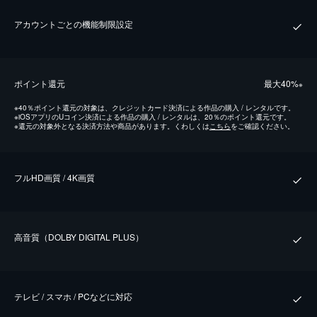
アカウントごとの機能制限設定
ポイント還元
最⼤40%
※
※
40％ポイント還元の対象は、クレジットカード決済による作品の購入 / レンタルです。
※
iOSアプリのUコイン決済による作品の購入 / レンタルは、20％のポイント還元です。
※
還元の対象外となる決済方法や商品があります。くわしくは
こちら
をご確認ください。
フルHD画質 / 4K画質
⾼⾳質（DOLBY DIGITAL PLUS）
テレビ / スマホ / PCなどに対応