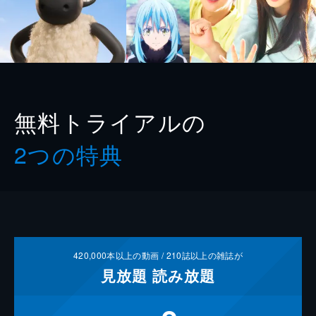
無料トライアルの
2つの特典
420,000
本以上の動画 /
210
誌以上の雑誌が
見放題
読み放題