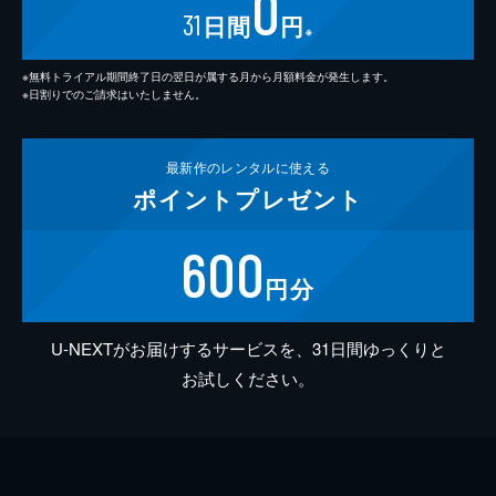
0
31
日間
円
※
※無料トライアル期間終了日の翌日が属する月から月額料金が発生します。
※日割りでのご請求はいたしません。
最新作の
レンタルに使える
ポイント
プレゼント
600
円分
U-NEXTがお届けするサービスを、31日間ゆっくりと
お試しください。