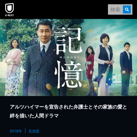
本文へスキップ
アルツハイマーを宣告された弁護士とその家族の愛と
絆を描いた人間ドラマ
2018年
見放題