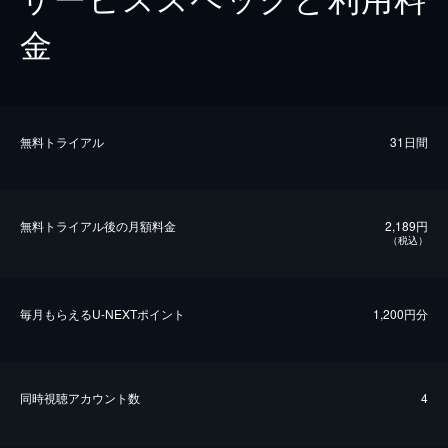
金
無料トライアル
31日間
無料トライアル後の⽉額料金
2,189円
（税込）
毎⽉もらえるU-NEXTポイント
1,200円分
同時視聴アカウント数
4