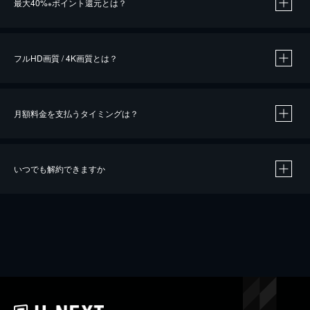
最大40%
ポイント還元とは？
※
※
作品によって必要なポイントが異なります。
フルHD画質 / 4K画質とは？
月額料金を支払うタイミングは？
※
40％ポイント還元の対象は、クレジットカード決済による作品の購入 / レンタルです。
※
iOSアプリのUコイン決済による作品の購入 / レンタルは、20％のポイント還元です。
※
還元の対象外となる決済方法や商品があります。くわしくは
こちら
をご確認ください。
いつでも解約できますか
こちら