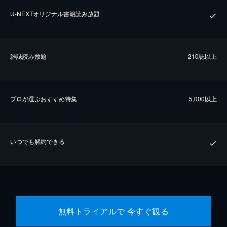
U-NEXTオリジナル書籍読み放題
雑誌読み放題
210誌以上
プロが選ぶおすすめ特集
5,000以上
いつでも解約できる
無料トライアルで 今すぐ観る