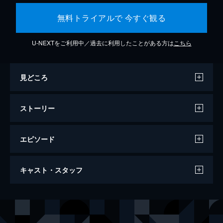
無料トライアルで 今すぐ観る
U-NEXTをご利用中／過去に利用したことがある方は
こちら
見どころ
ストーリー
エピソード
#1 運命のはじまり
キャスト・スタッフ
弁護士・本庄英久は、このところ物忘れがひ
どい。そんな彼は桜庭記念病院の医療ミス案
件を任され、補佐には新人の二宮正樹がつ
出演
本庄英久
中井貴一
く。病院の副院長・桜庭孝行は内部告発しよ
本庄遥香
優香