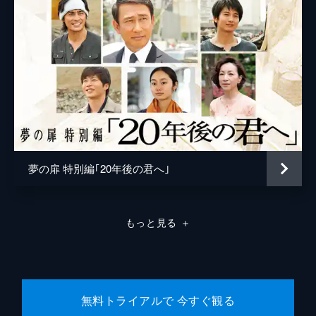
父親に嫌悪感を抱いているものの人を殺すよ
楢木野礼
うな男ではないと信じている本庄は、弁護を
申し出る。警察署に出向いた本庄は、担当す
る刑事の顔を見てショックを受ける。
46分
#8 家族の絆
本庄は時間になっても法廷に現れない。二宮
は廊下で迷っている本庄の姿にショックを受
ける。普通に振る舞おうとする本庄だが、二
宮と初花は薄々感づいていた。桜庭記念病院
からは孝行の離婚問題を依頼される。
夢の扉 特別編｢20年後の君へ｣
46分
#9 迫り来る恐怖
孝行の離婚協議が始まると、相手弁護士の立
もっと見る
＋
原洋子は、汚い手を使って妻を追い詰めて行
く本庄のやり方を非難。本庄と二宮はシナリ
オ通りに作戦を進めるが、孝行の密室での夫
婦の会話を耳にして背筋が凍る。
46分
無料トライアルで 今すぐ観る
#10 罪と罰