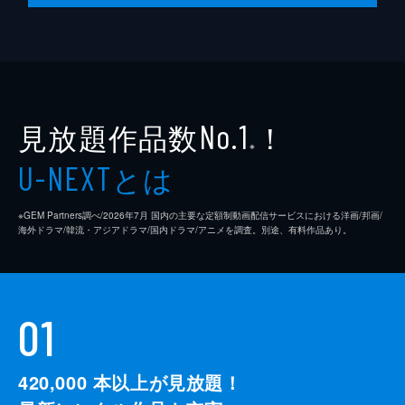
犯人を知っているという青年に会うため、本
庄と佳奈子は約束の場所で待ち続ける。しか
し、青年は姿を見せない。いたずらだったの
ではないかと不審に思っていると、刑事の三
上から「犯人が見つかった」と電話が入る。
46分
見放題作品数
！
No.1
※
とは
U-NEXT
※GEM Partners調べ/2026年7⽉ 国内の主要な定額制動画配信サービスにおける洋画/邦画/
海外ドラマ/韓流・アジアドラマ/国内ドラマ/アニメを調査。別途、有料作品あり。
01
420,000
本以上が見放題！