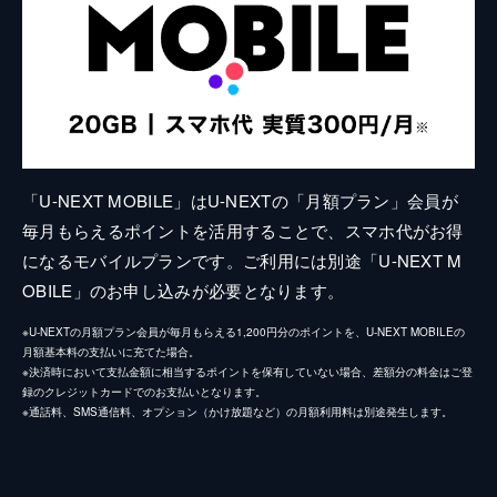
「U-NEXT MOBILE」はU-NEXTの「月額プラン」会員が
毎月もらえるポイントを活用することで、スマホ代がお得
になるモバイルプランです。ご利用には別途「U-NEXT M
OBILE」のお申し込みが必要となります。
※U-NEXTの月額プラン会員が毎月もらえる1,200円分のポイントを、U-NEXT MOBILEの
月額基本料の支払いに充てた場合。
※決済時において支払金額に相当するポイントを保有していない場合、差額分の料金はご登
録のクレジットカードでのお支払いとなります。
※通話料、SMS通信料、オプション（かけ放題など）の月額利用料は別途発生します。