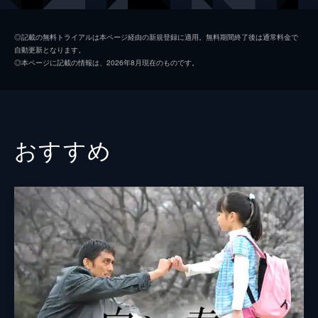
うとしている真山医師の口を封じるべく…。
46分
二宮正樹
泉澤祐希
#2 狂った歯車
◎記載の無料トライアルは本ページ経由の新規登録に適用。無料期間終了後は通常料金で
自動更新となります。
親友・沢島充からアルツハイマーを宣告され
足立初花
今田美桜
◎本ページに記載の情報は、2026年8月現在のものです。
た本庄だが、治療を拒否する。そんななか、
沢島充
モロ師岡
弁護士事務所に刑事の奥寺義則が現れる。彼
は自殺した真山医師の遺書から本庄の名刺が
桜庭智弘
川野直輝
出て来たことを不審に思っていた。
46分
小杉正太郎
城築創
おすすめ
#3 弁護士の正義
本庄和也
宮澤秀羽
息子の和也の様子を心配する本庄の妻・遥
香。そこまで気が回らない本庄に対して、遥
本庄ひなた
落井実結子
香は思わず声を荒げる。翌朝、本庄は和也と
一緒に駅まで歩き、久しぶりに父親らしいこ
桜庭孝行
丸山智己
とをしたと機嫌良く出社するが…。
片桐直人
三浦貴大
46分
#4 姿なき殺人犯
桜庭晃将
大鷹明良
和也が生徒を階段から突き飛ばした、と学校
から連絡を受けた遥香は、うそだと思いつつ
門脇健二
相島一之
も不安に駆られる。また、本庄も夢で見た