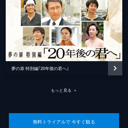
父親に嫌悪感を抱いているものの人を殺すよ
楢木野礼
うな男ではないと信じている本庄は、弁護を
申し出る。警察署に出向いた本庄は、担当す
る刑事の顔を見てショックを受ける。
46分
#8 家族の絆
本庄は時間になっても法廷に現れない。二宮
は廊下で迷っている本庄の姿にショックを受
ける。普通に振る舞おうとする本庄だが、二
宮と初花は薄々感づいていた。桜庭記念病院
からは孝行の離婚問題を依頼される。
夢の扉 特別編｢20年後の君へ｣
46分
#9 迫り来る恐怖
孝行の離婚協議が始まると、相手弁護士の立
もっと見る
＋
原洋子は、汚い手を使って妻を追い詰めて行
く本庄のやり方を非難。本庄と二宮はシナリ
オ通りに作戦を進めるが、孝行の密室での夫
婦の会話を耳にして背筋が凍る。
46分
無料トライアルで 今すぐ観る
#10 罪と罰