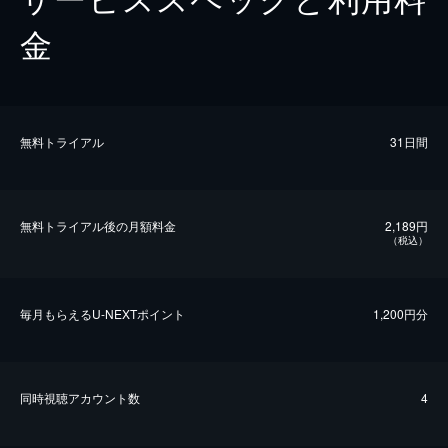
金
無料トライアル
31日間
無料トライアル後の⽉額料金
2,189円
（税込）
毎⽉もらえるU-NEXTポイント
1,200円分
同時視聴アカウント数
4