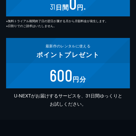
0
31
日間
円
※
※無料トライアル期間終了日の翌日が属する月から月額料金が発生します。
※日割りでのご請求はいたしません。
最新作の
レンタルに使える
ポイント
プレゼント
600
円分
U-NEXTがお届けするサービスを、31日間ゆっくりと
お試しください。