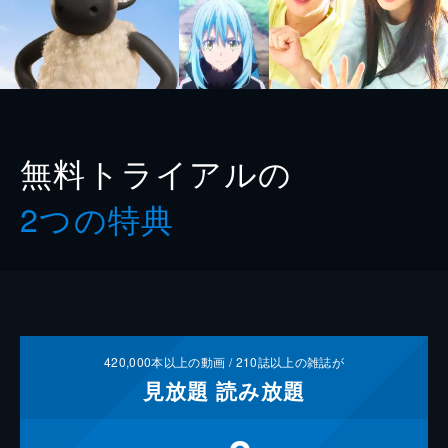
無料トライアルの
2つの特典
420,000
本以上の動画 /
210
誌以上の雑誌が
見放題
読み放題