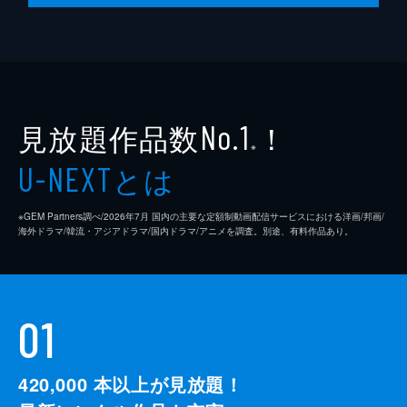
犯人を知っているという青年に会うため、本
庄と佳奈子は約束の場所で待ち続ける。しか
し、青年は姿を見せない。いたずらだったの
ではないかと不審に思っていると、刑事の三
上から「犯人が見つかった」と電話が入る。
46分
見放題作品数
！
No.1
※
とは
U-NEXT
※GEM Partners調べ/2026年7⽉ 国内の主要な定額制動画配信サービスにおける洋画/邦画/
海外ドラマ/韓流・アジアドラマ/国内ドラマ/アニメを調査。別途、有料作品あり。
01
420,000
本以上が見放題！