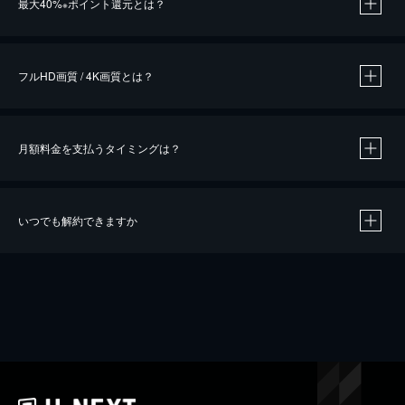
最大40%
ポイント還元とは？
※
※
作品によって必要なポイントが異なります。
フルHD画質 / 4K画質とは？
月額料金を支払うタイミングは？
※
40％ポイント還元の対象は、クレジットカード決済による作品の購入 / レンタルです。
※
iOSアプリのUコイン決済による作品の購入 / レンタルは、20％のポイント還元です。
※
還元の対象外となる決済方法や商品があります。くわしくは
こちら
をご確認ください。
いつでも解約できますか
こちら