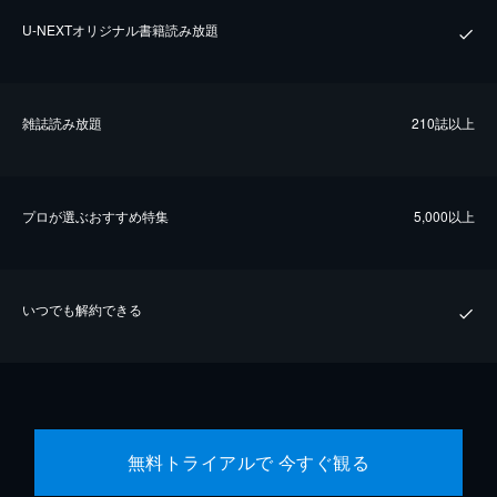
U-NEXTオリジナル書籍読み放題
雑誌読み放題
210誌以上
プロが選ぶおすすめ特集
5,000以上
いつでも解約できる
無料トライアルで 今すぐ観る