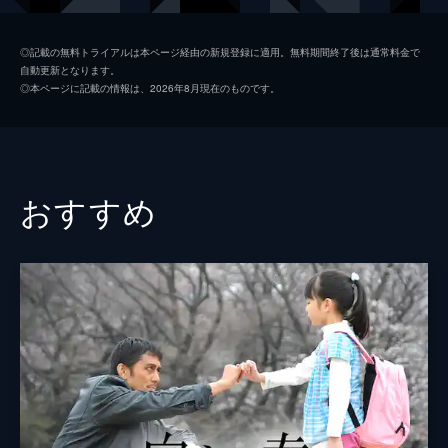
うとしている真山医師の口を封じるべく…。
46分
二宮正樹
泉澤祐希
#2 狂った歯車
◎記載の無料トライアルは本ページ経由の新規登録に適用。無料期間終了後は通常料金で
自動更新となります。
親友・沢島充からアルツハイマーを宣告され
足立初花
今田美桜
◎本ページに記載の情報は、2026年8月現在のものです。
た本庄だが、治療を拒否する。そんななか、
沢島充
モロ師岡
弁護士事務所に刑事の奥寺義則が現れる。彼
は自殺した真山医師の遺書から本庄の名刺が
桜庭智弘
川野直輝
出て来たことを不審に思っていた。
46分
小杉正太郎
城築創
おすすめ
#3 弁護士の正義
本庄和也
宮澤秀羽
息子の和也の様子を心配する本庄の妻・遥
香。そこまで気が回らない本庄に対して、遥
本庄ひなた
落井実結子
香は思わず声を荒げる。翌朝、本庄は和也と
一緒に駅まで歩き、久しぶりに父親らしいこ
桜庭孝行
丸山智己
とをしたと機嫌良く出社するが…。
片桐直人
三浦貴大
46分
#4 姿なき殺人犯
桜庭晃将
大鷹明良
和也が生徒を階段から突き飛ばした、と学校
から連絡を受けた遥香は、うそだと思いつつ
門脇健二
相島一之
も不安に駆られる。また、本庄も夢で見た