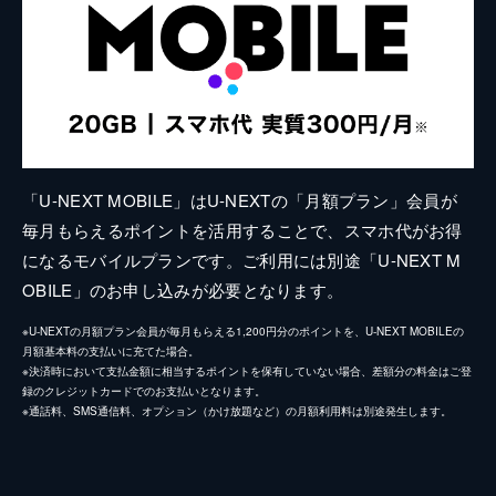
「U-NEXT MOBILE」はU-NEXTの「月額プラン」会員が
毎月もらえるポイントを活用することで、スマホ代がお得
になるモバイルプランです。ご利用には別途「U-NEXT M
OBILE」のお申し込みが必要となります。
※U-NEXTの月額プラン会員が毎月もらえる1,200円分のポイントを、U-NEXT MOBILEの
月額基本料の支払いに充てた場合。
※決済時において支払金額に相当するポイントを保有していない場合、差額分の料金はご登
録のクレジットカードでのお支払いとなります。
※通話料、SMS通信料、オプション（かけ放題など）の月額利用料は別途発生します。