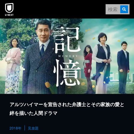
本文へスキップ
アルツハイマーを宣告された弁護士とその家族の愛と
絆を描いた人間ドラマ
2018年
見放題