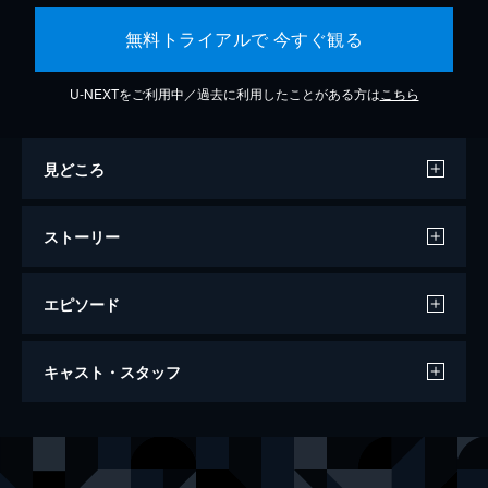
無料トライアルで 今すぐ観る
U-NEXTをご利用中／過去に利用したことがある方は
こちら
見どころ
ストーリー
エピソード
#1 運命のはじまり
キャスト・スタッフ
弁護士・本庄英久は、このところ物忘れがひ
どい。そんな彼は桜庭記念病院の医療ミス案
件を任され、補佐には新人の二宮正樹がつ
出演
本庄英久
中井貴一
く。病院の副院長・桜庭孝行は内部告発しよ
本庄遥香
優香