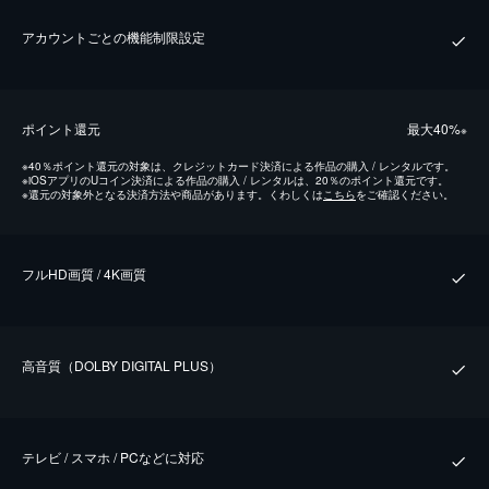
アカウントごとの機能制限設定
ポイント還元
最⼤40%
※
※
40％ポイント還元の対象は、クレジットカード決済による作品の購入 / レンタルです。
※
iOSアプリのUコイン決済による作品の購入 / レンタルは、20％のポイント還元です。
※
還元の対象外となる決済方法や商品があります。くわしくは
こちら
をご確認ください。
フルHD画質 / 4K画質
⾼⾳質（DOLBY DIGITAL PLUS）
テレビ / スマホ / PCなどに対応