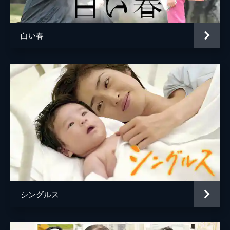
奥寺義則
山中崇
「ピエロ」のことが気にかかり、それが亮介
からのメッセージのように感じていた。
三上克彦
大西武志
46分
白い春
御厨航平
水橋研二
#5 守るべきもの
遥香は本庄の元妻・佳奈子の家へ泥酔した本
本庄省吾
久保晶
庄を迎えにいった。そこには気まずい空気が
流れる。初めて遥香と激しい夫婦喧嘩をした
本庄時枝
草村礼子
本庄は事務所で一夜を明かし、朝になって反
省をするのだが鞄が見当たらない。
片桐啓介
石丸謙二郎
46分
篠原佳奈子
松下由樹
#6 涙の告白
和也と御厨匠は友情を取り戻した。本庄は、
総監督
パク・チャンホン
「御厨」という名前に引っかかる。本庄は15
脚本
神森万里江
年前に冤罪を主張する男の弁護を降りたこと
があり、その男の名前が御厨だったのだ。御
音楽
ナム・ヘスン
厨は刑務所に服役しているはずで…。
シングルス
46分
演出
平野眞
#7 過去との対峙
坂本栄隆
本庄の父・省吾が殺人の容疑で逮捕された。