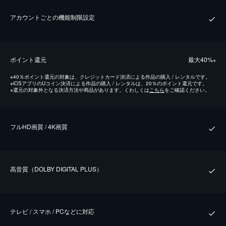
アカウントごとの機能制限設定
ポイント還元
最⼤40%
※
※
40％ポイント還元の対象は、クレジットカード決済による作品の購入 / レンタルです。
※
iOSアプリのUコイン決済による作品の購入 / レンタルは、20％のポイント還元です。
※
還元の対象外となる決済方法や商品があります。くわしくは
こちら
をご確認ください。
フルHD画質 / 4K画質
⾼⾳質（DOLBY DIGITAL PLUS）
テレビ / スマホ / PCなどに対応