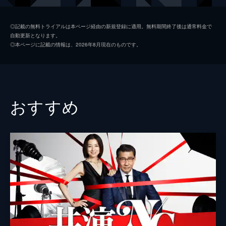
うとしている真山医師の口を封じるべく…。
46分
二宮正樹
泉澤祐希
#2 狂った歯車
◎記載の無料トライアルは本ページ経由の新規登録に適用。無料期間終了後は通常料金で
自動更新となります。
親友・沢島充からアルツハイマーを宣告され
足立初花
今田美桜
◎本ページに記載の情報は、2026年8月現在のものです。
た本庄だが、治療を拒否する。そんななか、
沢島充
モロ師岡
弁護士事務所に刑事の奥寺義則が現れる。彼
は自殺した真山医師の遺書から本庄の名刺が
桜庭智弘
川野直輝
出て来たことを不審に思っていた。
46分
小杉正太郎
城築創
おすすめ
#3 弁護士の正義
本庄和也
宮澤秀羽
息子の和也の様子を心配する本庄の妻・遥
香。そこまで気が回らない本庄に対して、遥
本庄ひなた
落井実結子
香は思わず声を荒げる。翌朝、本庄は和也と
一緒に駅まで歩き、久しぶりに父親らしいこ
桜庭孝行
丸山智己
とをしたと機嫌良く出社するが…。
片桐直人
三浦貴大
46分
#4 姿なき殺人犯
桜庭晃将
大鷹明良
和也が生徒を階段から突き飛ばした、と学校
から連絡を受けた遥香は、うそだと思いつつ
門脇健二
相島一之
も不安に駆られる。また、本庄も夢で見た