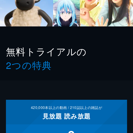
無料トライアルの
2つの特典
420,000
本以上の動画 /
210
誌以上の雑誌が
見放題
読み放題