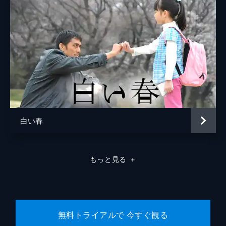
父親に嫌悪感を抱いているものの人を殺すよ
楢木野礼
うな男ではないと信じている本庄は、弁護を
申し出る。警察署に出向いた本庄は、担当す
る刑事の顔を見てショックを受ける。
46分
#8 家族の絆
本庄は時間になっても法廷に現れない。二宮
は廊下で迷っている本庄の姿にショックを受
ける。普通に振る舞おうとする本庄だが、二
宮と初花は薄々感づいていた。桜庭記念病院
からは孝行の離婚問題を依頼される。
白い春
46分
#9 迫り来る恐怖
孝行の離婚協議が始まると、相手弁護士の立
もっと見る
＋
原洋子は、汚い手を使って妻を追い詰めて行
く本庄のやり方を非難。本庄と二宮はシナリ
オ通りに作戦を進めるが、孝行の密室での夫
婦の会話を耳にして背筋が凍る。
46分
無料トライアルで 今すぐ観る
#10 罪と罰