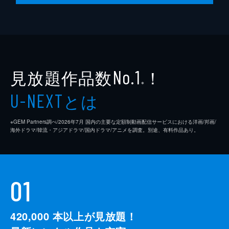
犯人を知っているという青年に会うため、本
庄と佳奈子は約束の場所で待ち続ける。しか
し、青年は姿を見せない。いたずらだったの
ではないかと不審に思っていると、刑事の三
上から「犯人が見つかった」と電話が入る。
46分
見放題作品数
！
No.1
※
とは
U-NEXT
※GEM Partners調べ/2026年7⽉ 国内の主要な定額制動画配信サービスにおける洋画/邦画/
海外ドラマ/韓流・アジアドラマ/国内ドラマ/アニメを調査。別途、有料作品あり。
01
420,000
本以上が見放題！