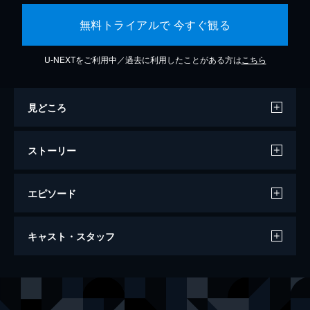
無料トライアルで 今すぐ観る
U-NEXTをご利用中／過去に利用したことがある方は
こちら
見どころ
ストーリー
エピソード
#1 運命のはじまり
キャスト・スタッフ
弁護士・本庄英久は、このところ物忘れがひ
どい。そんな彼は桜庭記念病院の医療ミス案
件を任され、補佐には新人の二宮正樹がつ
出演
本庄英久
中井貴一
く。病院の副院長・桜庭孝行は内部告発しよ
本庄遥香
優香