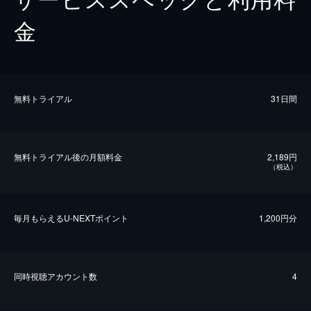
金
無料トライアル
31日間
無料トライアル後の⽉額料金
2,189円
（税込）
毎⽉もらえるU-NEXTポイント
1,200円分
同時視聴アカウント数
4