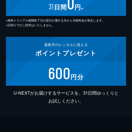
0
31
日間
円
※
※無料トライアル期間終了日の翌日が属する月から月額料金が発生します。
※日割りでのご請求はいたしません。
最新作の
レンタルに使える
ポイント
プレゼント
600
円分
U-NEXTがお届けするサービスを、31日間ゆっくりと
お試しください。