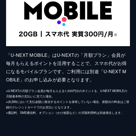
「U-NEXT MOBILE」はU-NEXTの「月額プラン」会員が
毎月もらえるポイントを活用することで、スマホ代がお得
になるモバイルプランです。ご利用には別途「U-NEXT M
OBILE」のお申し込みが必要となります。
※U-NEXTの月額プラン会員が毎月もらえる1,200円分のポイントを、U-NEXT MOBILEの
月額基本料の支払いに充てた場合。
※決済時において支払金額に相当するポイントを保有していない場合、差額分の料金はご登
録のクレジットカードでのお支払いとなります。
※通話料、SMS通信料、オプション（かけ放題など）の月額利用料は別途発生します。