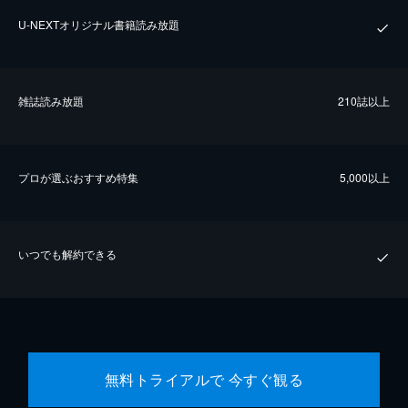
U-NEXTオリジナル書籍読み放題
雑誌読み放題
210誌以上
プロが選ぶおすすめ特集
5,000以上
いつでも解約できる
無料トライアルで 今すぐ観る