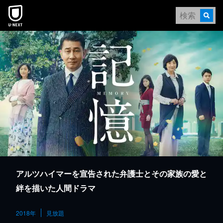
本文へスキップ
アルツハイマーを宣告された弁護士とその家族の愛と
絆を描いた人間ドラマ
2018年
見放題