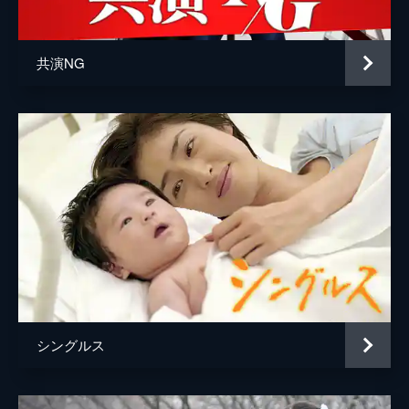
奥寺義則
山中崇
「ピエロ」のことが気にかかり、それが亮介
からのメッセージのように感じていた。
三上克彦
大西武志
46分
共演NG
御厨航平
水橋研二
#5 守るべきもの
遥香は本庄の元妻・佳奈子の家へ泥酔した本
本庄省吾
久保晶
庄を迎えにいった。そこには気まずい空気が
流れる。初めて遥香と激しい夫婦喧嘩をした
本庄時枝
草村礼子
本庄は事務所で一夜を明かし、朝になって反
省をするのだが鞄が見当たらない。
片桐啓介
石丸謙二郎
46分
篠原佳奈子
松下由樹
#6 涙の告白
和也と御厨匠は友情を取り戻した。本庄は、
総監督
パク・チャンホン
「御厨」という名前に引っかかる。本庄は15
脚本
神森万里江
年前に冤罪を主張する男の弁護を降りたこと
があり、その男の名前が御厨だったのだ。御
音楽
ナム・ヘスン
厨は刑務所に服役しているはずで…。
シングルス
46分
演出
平野眞
#7 過去との対峙
坂本栄隆
本庄の父・省吾が殺人の容疑で逮捕された。