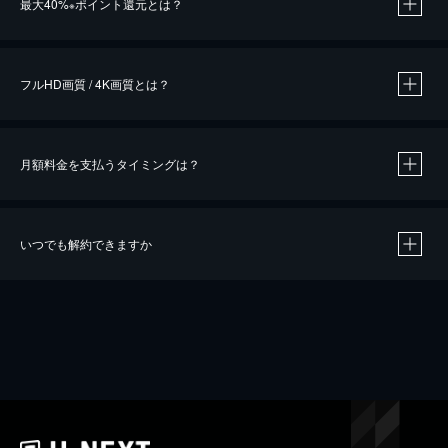
最大40%
ポイント還元とは？
※
※
作品によって必要なポイントが異なります。
フルHD画質 / 4K画質とは？
月額料金を支払うタイミングは？
※
40％ポイント還元の対象は、クレジットカード決済による作品の購入 / レンタルです。
※
iOSアプリのUコイン決済による作品の購入 / レンタルは、20％のポイント還元です。
※
還元の対象外となる決済方法や商品があります。くわしくは
こちら
をご確認ください。
いつでも解約できますか
こちら