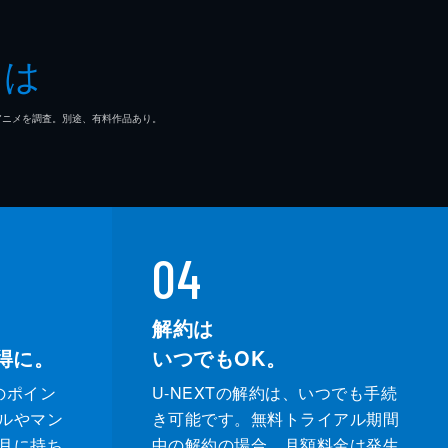
隆
とは
り
礼
が
マ/アニメを調査。別途、有料作品あり。
姿
04
っ
解約は
得に。
いつでもOK。
のポイン
U-NEXTの解約は、いつでも手続
ルやマン
き可能です。無料トライアル期間
月に持ち
中の解約の場合、月額料金は発生