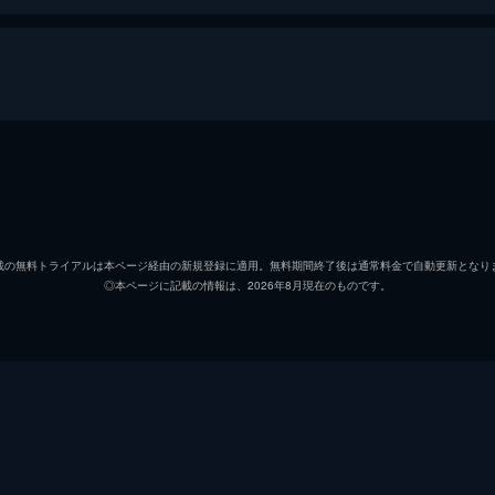
れがひどい。そんな彼は桜庭記念病院の医療ミス案件を任され
の副院長・桜庭孝行は内部告発しようとしている真山医師の口
本庄英久
中井貴
本庄遥香
優香
載の無料トライアルは本ページ経由の新規登録に適用。無料期間終了後は通常料金で自動更新となり
◎本ページに記載の情報は、2026年8月現在のものです。
二宮正樹
泉澤祐
告された本庄だが、治療を拒否する。そんななか、弁護士事務
した真山医師の遺書から本庄の名刺が出て来たことを不審に思
足立初花
今田美
沢島充
モロ師
桜庭智弘
川野直
・遥香。そこまで気が回らない本庄に対して、遥香は思わず声