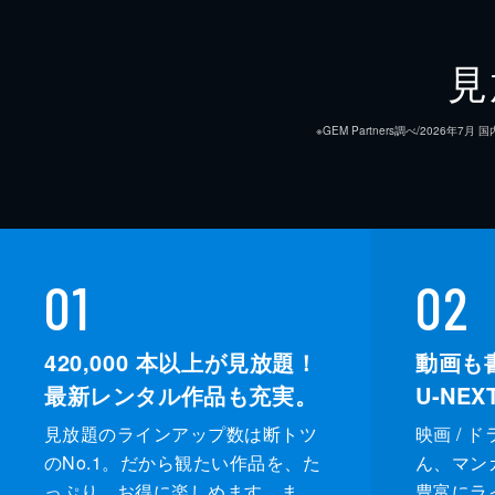
46分
#9 迫り来る恐怖
見
孝行の離婚協議が始まると、相手弁護
方を非難。本庄と二宮はシナリオ通り
※GEM Partners調べ/20
凍る。
46分
#10 罪と罰
犯人を知っているという青年に会うた
01
02
を見せない。いたずらだったのでは
た」と電話が入る。
420,000
本以上が見放題！
動画も
46分
最新レンタル作品も充実。
U-NE
見放題のラインアップ数は断トツ
映画 / 
のNo.1。だから観たい作品を、た
ん、マンガ 
っぷり、お得に楽しめます。ま
豊富にラ