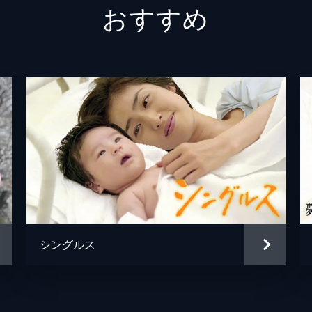
おすすめ
まで歩き、久しぶりに父親らしいことをしたと機嫌良く出社す
小杉正太郎
城築創
本庄和也
宮澤秀
本庄ひなた
落井実
と学校から連絡を受けた遥香は、うそだと思いつつも不安に駆
桜庭孝行
丸山智
」のことが気にかかり、それが亮介からのメッセージのように
片桐直人
三浦貴
桜庭晃将
大鷹明
した本庄を迎えにいった。そこには気まずい空気が流れる。初
門脇健二
相島一
事務所で一夜を明かし、朝になって反省をするのだが鞄が見当
シングルス
奥寺義則
山中崇
三上克彦
大西武