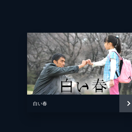
荒げる。翌朝、本庄は和也と一緒に駅
が…。
46分
#4 姿なき殺人犯
和也が生徒を階段から突き飛ばした、
れる。また、本庄も夢で見た「ピエロ
じていた。
46分
#5 守るべきもの
遥香は本庄の元妻・佳奈子の家へ泥酔
て遥香と激しい夫婦喧嘩をした本庄は
白い春
らない。
46分