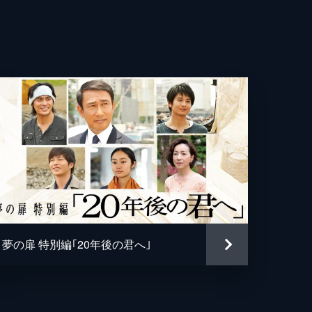
る
羽
結子
ら
己
感
大
良
め
之
た
夢の扉 特別編｢20年後の君へ｣
志