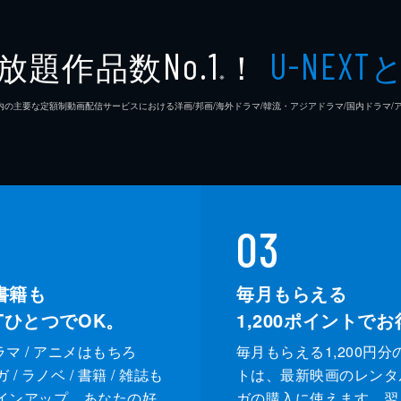
坂本栄
放題作品数
！
No.1
U-NEXT
士の立原洋子は、汚い手を使って妻を追い詰めて行く本庄のや
※
楢木野
に作戦を進めるが、孝行の密室での夫婦の会話を耳にして背筋
26年7⽉ 国内の主要な定額制動画配信サービスにおける洋画/邦画/海外ドラマ/韓流・アジアドラマ/国内ドラ
め、本庄と佳奈子は約束の場所で待ち続ける。しかし、青年は
03
ないかと不審に思っていると、刑事の三上から「犯人が見つか
書籍も
毎月もらえる
XTひとつでOK。
1,200
ポイントでお
ドラマ / アニメはもちろ
毎月もらえる1,200円分
/ ラノベ / 書籍 / 雑誌も
トは、最新映画のレンタ
インアップ。あなたの好
ガの購入に使えます。翌