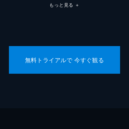
もっと見る
＋
庄は、「御厨」という名前に引っかかる。本庄は15年前に冤
御厨航平
水橋研
、その男の名前が御厨だったのだ。御厨は刑務所に服役してい
本庄省吾
久保晶
本庄時枝
草村礼
片桐啓介
石丸謙
れた。父親に嫌悪感を抱いているものの人を殺すような男では
無料トライアルで 今すぐ観る
る。警察署に出向いた本庄は、担当する刑事の顔を見てショッ
篠原佳奈子
松下由
パク・
神森万
。二宮は廊下で迷っている本庄の姿にショックを受ける。普通
花は薄々感づいていた。桜庭記念病院からは孝行の離婚問題を
ナム・
平野眞