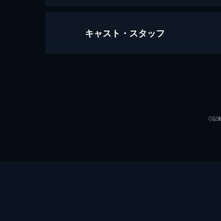
キャスト・スタッフ
#1 運命のはじまり
弁護士・本庄英久は、このところ物忘
補佐には新人の二宮正樹がつく。病院
封じるべく…。
出演
46分
#2 狂った歯車
◎記
親友・沢島充からアルツハイマーを宣
に刑事の奥寺義則が現れる。彼は自殺
ていた。
46分
#3 弁護士の正義
息子の和也の様子を心配する本庄の妻