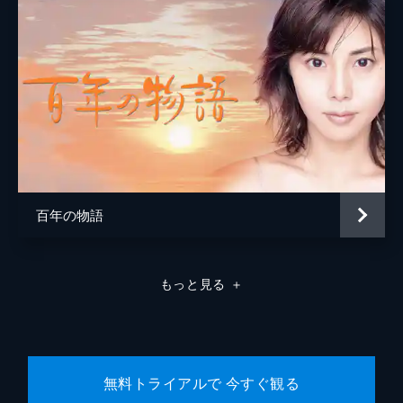
父親に嫌悪感を抱いているものの人を殺すよ
楢木野礼
うな男ではないと信じている本庄は、弁護を
申し出る。警察署に出向いた本庄は、担当す
る刑事の顔を見てショックを受ける。
46分
#8 家族の絆
本庄は時間になっても法廷に現れない。二宮
は廊下で迷っている本庄の姿にショックを受
ける。普通に振る舞おうとする本庄だが、二
宮と初花は薄々感づいていた。桜庭記念病院
からは孝行の離婚問題を依頼される。
百年の物語
46分
#9 迫り来る恐怖
孝行の離婚協議が始まると、相手弁護士の立
もっと見る
＋
原洋子は、汚い手を使って妻を追い詰めて行
く本庄のやり方を非難。本庄と二宮はシナリ
オ通りに作戦を進めるが、孝行の密室での夫
婦の会話を耳にして背筋が凍る。
46分
無料トライアルで 今すぐ観る
#10 罪と罰