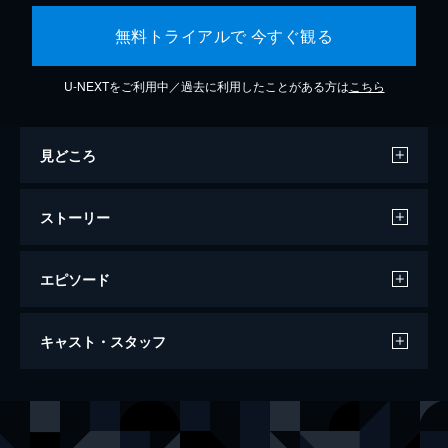
無料トライアルで 今すぐ観る
U-NEXTをご利用中／過去に利用したことがある方は
こちら
見どころ
ストーリー
エピソード
#1 運命のはじまり
キャスト・スタッフ
弁護士・本庄英久は、このところ物忘れがひ
どい。そんな彼は桜庭記念病院の医療ミス案
件を任され、補佐には新人の二宮正樹がつ
出演
本庄英久
中井貴一
く。病院の副院長・桜庭孝行は内部告発しよ
本庄遥香
優香