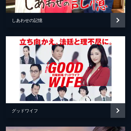
奥寺義則
山中崇
「ピエロ」のことが気にかかり、それが亮介
からのメッセージのように感じていた。
三上克彦
大西武志
46分
しあわせの記憶
御厨航平
水橋研二
#5 守るべきもの
遥香は本庄の元妻・佳奈子の家へ泥酔した本
本庄省吾
久保晶
庄を迎えにいった。そこには気まずい空気が
流れる。初めて遥香と激しい夫婦喧嘩をした
本庄時枝
草村礼子
本庄は事務所で一夜を明かし、朝になって反
省をするのだが鞄が見当たらない。
片桐啓介
石丸謙二郎
46分
篠原佳奈子
松下由樹
#6 涙の告白
和也と御厨匠は友情を取り戻した。本庄は、
総監督
パク・チャンホン
「御厨」という名前に引っかかる。本庄は15
脚本
神森万里江
年前に冤罪を主張する男の弁護を降りたこと
があり、その男の名前が御厨だったのだ。御
音楽
ナム・ヘスン
厨は刑務所に服役しているはずで…。
グッドワイフ
46分
演出
平野眞
#7 過去との対峙
坂本栄隆
本庄の父・省吾が殺人の容疑で逮捕された。