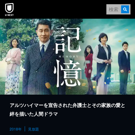
本文へスキップ
アルツハイマーを宣告された弁護士とその家族の愛と
絆を描いた人間ドラマ
2018年
見放題