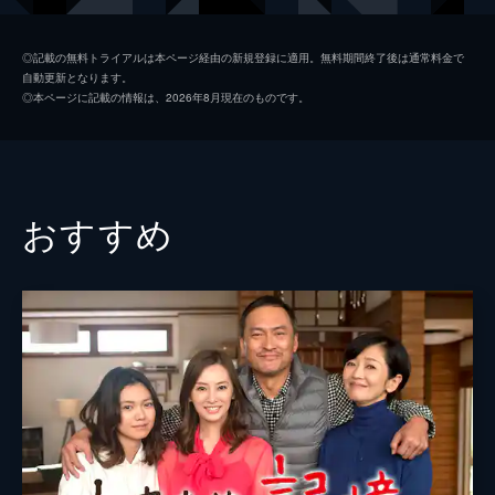
うとしている真山医師の口を封じるべく…。
46分
二宮正樹
泉澤祐希
#2 狂った歯車
◎記載の無料トライアルは本ページ経由の新規登録に適用。無料期間終了後は通常料金で
自動更新となります。
親友・沢島充からアルツハイマーを宣告され
足立初花
今田美桜
◎本ページに記載の情報は、2026年8月現在のものです。
た本庄だが、治療を拒否する。そんななか、
沢島充
モロ師岡
弁護士事務所に刑事の奥寺義則が現れる。彼
は自殺した真山医師の遺書から本庄の名刺が
桜庭智弘
川野直輝
出て来たことを不審に思っていた。
46分
小杉正太郎
城築創
おすすめ
#3 弁護士の正義
本庄和也
宮澤秀羽
息子の和也の様子を心配する本庄の妻・遥
香。そこまで気が回らない本庄に対して、遥
本庄ひなた
落井実結子
香は思わず声を荒げる。翌朝、本庄は和也と
一緒に駅まで歩き、久しぶりに父親らしいこ
桜庭孝行
丸山智己
とをしたと機嫌良く出社するが…。
片桐直人
三浦貴大
46分
#4 姿なき殺人犯
桜庭晃将
大鷹明良
和也が生徒を階段から突き飛ばした、と学校
から連絡を受けた遥香は、うそだと思いつつ
門脇健二
相島一之
も不安に駆られる。また、本庄も夢で見た