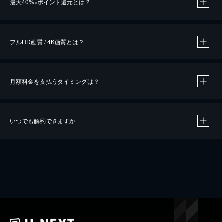
最大40%
ポイント還元とは？
※
※
作品によって必要なポイントが異なります。
フルHD画質 / 4K画質とは？
月額料金を支払うタイミングは？
※
40％ポイント還元の対象は、クレジットカード決済による作品の購入 / レンタルです。
※
iOSアプリのUコイン決済による作品の購入 / レンタルは、20％のポイント還元です。
※
還元の対象外となる決済方法や商品があります。くわしくは
こちら
をご確認ください。
いつでも解約できますか
こちら