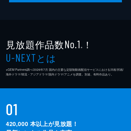
犯人を知っているという青年に会うため、本
庄と佳奈子は約束の場所で待ち続ける。しか
し、青年は姿を見せない。いたずらだったの
ではないかと不審に思っていると、刑事の三
上から「犯人が見つかった」と電話が入る。
46分
見放題作品数
！
No.1
※
とは
U-NEXT
※GEM Partners調べ/2026年7⽉ 国内の主要な定額制動画配信サービスにおける洋画/邦画/
海外ドラマ/韓流・アジアドラマ/国内ドラマ/アニメを調査。別途、有料作品あり。
01
420,000
本以上が見放題！