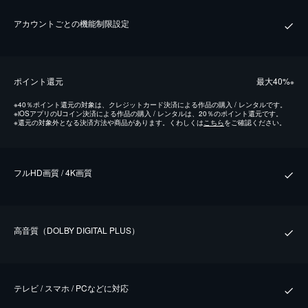
アカウントごとの機能制限設定
ポイント還元
最⼤40%
※
※
40％ポイント還元の対象は、クレジットカード決済による作品の購入 / レンタルです。
※
iOSアプリのUコイン決済による作品の購入 / レンタルは、20％のポイント還元です。
※
還元の対象外となる決済方法や商品があります。くわしくは
こちら
をご確認ください。
フルHD画質 / 4K画質
⾼⾳質（DOLBY DIGITAL PLUS）
テレビ / スマホ / PCなどに対応