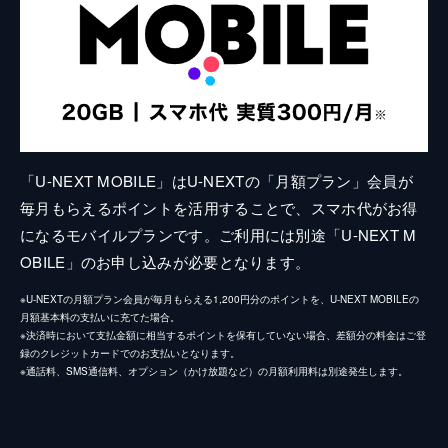
「U-NEXT MOBILE」はU-NEXTの「月額プラン」会員が
毎月もらえるポイントを活用することで、スマホ代がお得
になるモバイルプランです。ご利用には別途「U-NEXT M
OBILE」のお申し込みが必要となります。
※U-NEXTの月額プラン会員が毎月もらえる1,200円分のポイントを、U-NEXT MOBILEの
月額基本料の支払いに充てた場合。
※決済時において支払金額に相当するポイントを保有していない場合、差額分の料金はご登
録のクレジットカードでのお支払いとなります。
※通話料、SMS通信料、オプション（かけ放題など）の月額利用料は別途発生します。