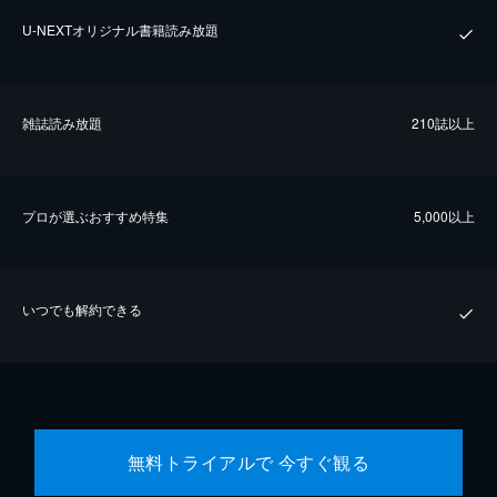
U-NEXTオリジナル書籍読み放題
雑誌読み放題
210誌以上
プロが選ぶおすすめ特集
5,000以上
いつでも解約できる
無料トライアルで 今すぐ観る