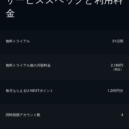
金
無料トライアル
31日間
無料トライアル後の⽉額料金
2,189円
（税込）
毎⽉もらえるU-NEXTポイント
1,200円分
同時視聴アカウント数
4