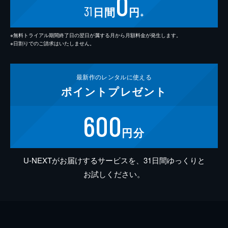
0
31
日間
円
※
※無料トライアル期間終了日の翌日が属する月から月額料金が発生します。
※日割りでのご請求はいたしません。
最新作の
レンタルに使える
ポイント
プレゼント
600
円分
U-NEXTがお届けするサービスを、31日間ゆっくりと
お試しください。