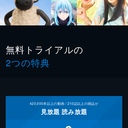
無料トライアルの
2つの特典
420,000
本以上の動画 /
210
誌以上の雑誌が
見放題
読み放題