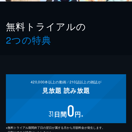
無料トライアルの
2つの特典
420,000
本以上の動画 /
210
誌以上の雑誌が
見放題
読み放題
0
31
日間
円
※
※無料トライアル期間終了日の翌日が属する月から月額料金が発生します。