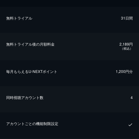
無料トライアル
31日間
無料トライアル後の⽉額料金
2,189円
（税込）
毎⽉もらえるU-NEXTポイント
1,200円分
同時視聴アカウント数
4
アカウントごとの機能制限設定