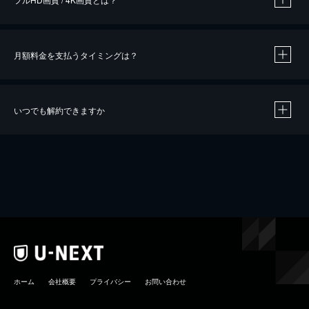
月額料金を支払うタイミングは？
※
40％ポイント還元の対象は、クレジットカード決済による作品の購入 / レンタルです。
※
iOSアプリのUコイン決済による作品の購入 / レンタルは、20％のポイント還元です。
※
還元の対象外となる決済方法や商品があります。くわしくは
こちら
をご確認ください。
いつでも解約できますか
こちら
ホーム
会社概要
プライバシー
お問い合わせ