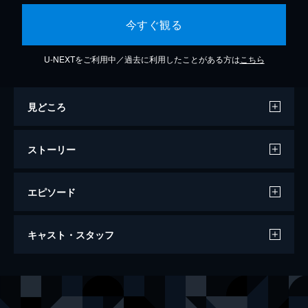
今すぐ観る
U-NEXTをご利用中／過去に利用したことがある方は
こちら
見どころ
ストーリー
エピソード
第1話 ディープブルー
キャスト・スタッフ
北原伊織は大学入学を機に、伊豆にある叔父
のダイビングショップに居候する。青春を満
喫しようとしていたが、野球拳以外のジャン
声の出演
北原伊織
内田雄馬
ケンを知らない屈強な漢たちに遭遇。伊織は
今村耕平
木村良平