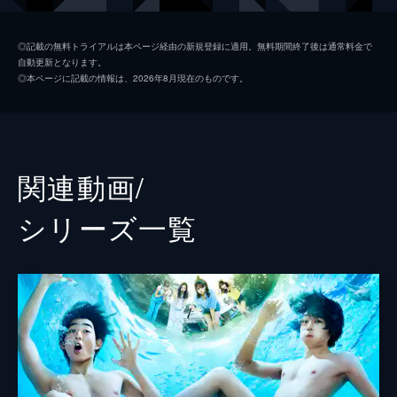
大学初日をパンツ一丁のまま迎える羽目に。
24分
時田信治
安元洋貴
第2話 水の中で
◎記載の無料トライアルは本ページ経由の新規登録に適用。無料期間終了後は通常料金で
自動更新となります。
イケメンだが真性のオタク・今村耕平を巻き
寿竜次郎
小西克幸
◎本ページに記載の情報は、2026年8月現在のものです。
込んだ死闘の末、伊織はダイビングサークル
古手川千紗
安済知佳
「Peek a Boo」に入ることにした。疲れき
って帰宅した伊織だったが、夜に女子大との
古手川奈々華
内田真礼
交流会があると知り、いきり立つ。
24分
浜岡梓
行成とあ
関連動画/
第3話 新世界
吉原愛菜
阿澄佳奈
伊織と耕平はついにウエットスーツを着て海
シリーズ⼀覧
へ入った。水の中を怖がっていた伊織だが、
野島元
江口拓也
徐々に新世界に魅了されていく。またダイビ
ングには資金が必要なため、「伊豆春祭」の
山本真一郎
榎木淳弥
男子コンテストに出場し賞金獲得を目指す。
御手洗優
花江夏樹
24分
第4話 男コン
藤原健太
ロバート・ウォーターマン
伊豆春祭が始まり、PaBのメンバーはお好み
焼きの屋台を出す。伊織と耕平も手伝い、千
古手川登志夫
川田紳司
紗と梓も交代で参加。そんななか、梓の勘違