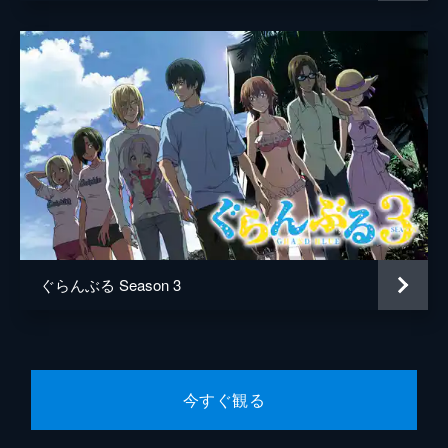
ていた。しかし、時田と寿の誘いでなぜかテ
ニスのダブルス試合に参加。これは伊豆春祭
の仕返しとして勝負を挑んできたテニスサー
クルから賞金を奪い取るための戦いだった。
24分
第8話 男のカクテル
沖縄合宿の個々の費用はアルバイトで稼がな
ければならない。だが、伊織も耕平も日雇い
バイトの賃金は飲み代に消えてしまった。そ
んななか、寿は真面目にバイトをしているら
しく、しかもそれはバーテンダーで…。
24分
第9話 王様ゲーム
ぐらんぶる Season 3
またもや合コンをセッティングすることにな
った伊織は、王様ゲームを口実にして千紗か
ら友達を紹介してもらおうとたくらんでい
た。奈々華や梓も巻き込みながら、それぞれ
の邪な思いをめぐる攻防が繰り広げられる。
今すぐ観る
24分
第10話 沖縄上陸