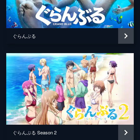
工藤会長
福山潤
いやテニスサークル・ティンカーベルとの小
競りあいが原因で、人間関係がこじれ…。
水樹カヤ
水樹奈々
24分
監督
高松信司
第5話 後の祭り
いつもどおりパンイチで授業を受けている伊
ぐらんぶる
キャラクターデザイン
草間英興
織と耕平。だが、この日は周囲の視線が殺気
立っている。機嫌が悪かったはずの千紗は逆
原作
井上堅二
に笑顔を向けてきて、何だか不気味だ。それ
はある噂が原因となっていた。
吉岡公威
24分
音楽
マニュアル・オブ・エラーズ
第6話 初バディ
カンニングでどうにかテストを乗り切った伊
総作画監督
植田羊一
織と耕平。合コンで散々な目に遭わされたも
草間英興
のの、この日はPaBにとって貴重な新入部
員・愛菜の歓迎会だ。彼女はサークルには普
アニメーション制作
ゼロジー
通の人がいない、と気づく。
24分
第7話 ダブルス
ぐらんぶる Season 2
伊織たちはきれいな海でのダイビングに憧れ