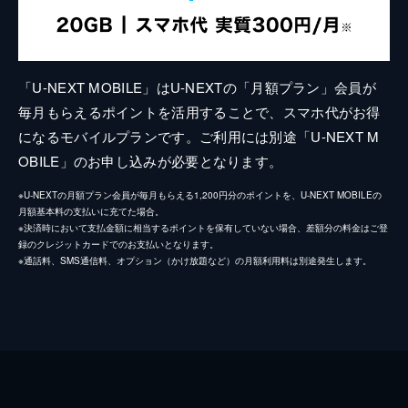
「U-NEXT MOBILE」はU-NEXTの「月額プラン」会員が
毎月もらえるポイントを活用することで、スマホ代がお得
になるモバイルプランです。ご利用には別途「U-NEXT M
OBILE」のお申し込みが必要となります。
※U-NEXTの月額プラン会員が毎月もらえる1,200円分のポイントを、U-NEXT MOBILEの
月額基本料の支払いに充てた場合。
※決済時において支払金額に相当するポイントを保有していない場合、差額分の料金はご登
録のクレジットカードでのお支払いとなります。
※通話料、SMS通信料、オプション（かけ放題など）の月額利用料は別途発生します。