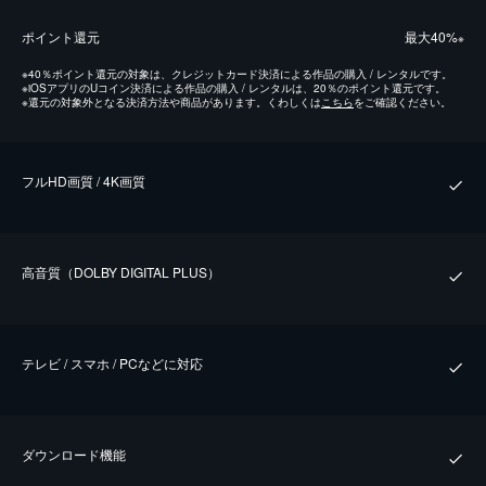
ポイント還元
最⼤40%
※
※
40％ポイント還元の対象は、クレジットカード決済による作品の購入 / レンタルです。
※
iOSアプリのUコイン決済による作品の購入 / レンタルは、20％のポイント還元です。
※
還元の対象外となる決済方法や商品があります。くわしくは
こちら
をご確認ください。
フルHD画質 / 4K画質
⾼⾳質（DOLBY DIGITAL PLUS）
テレビ / スマホ / PCなどに対応
ダウンロード機能