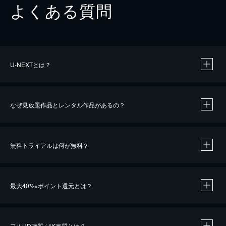
よくある質問
U-NEXTとは？
なぜ見放題作品とレンタル作品があるの？
無料トライアルは何が無料？
※
最大40%
ポイント還元とは？
※
※
作品によって必要なポイントが異なります。
フルHD画質 / 4K画質とは？