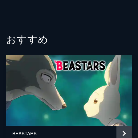
PaBメンバーは沖縄へと降り立った。宿泊す
る立派な別荘に到着するとすぐに着替えて海
へ向かうと思いきや、別荘前だと男共が全裸
になってしまうので、人が集まるビーチへ移
動。バナナボートでばか騒ぎする。
おすすめ
24分
BEASTARS