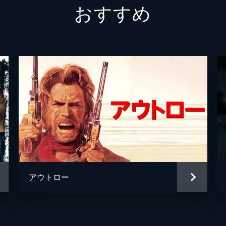
おすすめ
エイムス・ジェインチル
スチュ
警察署長
スティ
ハンク
ジャッ
地方検事
フレッ
ジェフ
クリス
グレゴ
アウトロー
クリス
ハンク