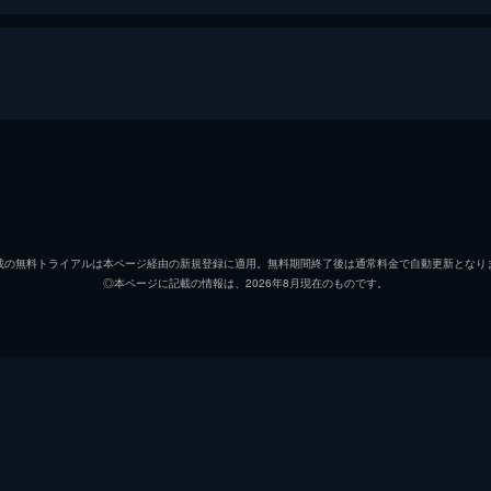
ポール・カージー
チャー
ジョアンナ・カージー
ホープ
載の無料トライアルは本ページ経由の新規登録に適用。無料期間終了後は通常料金で自動更新となり
◎本ページに記載の情報は、2026年8月現在のものです。
フランク・オコア
ヴィン
ジャック・トビー
スティ
サム・クルッツァー
ウィリ
キャロル・トビー
キャス