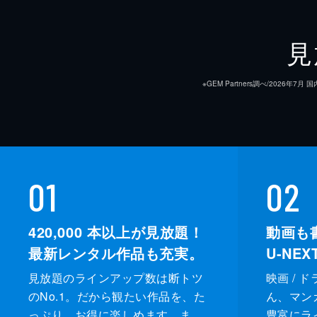
見
※GEM Partners調べ/20
01
02
420,000
本以上が見放題！
動画も
最新レンタル作品も充実。
U-NE
見放題のラインアップ数は断トツ
映画 / 
のNo.1。だから観たい作品を、た
ん、マンガ 
っぷり、お得に楽しめます。ま
豊富にラ