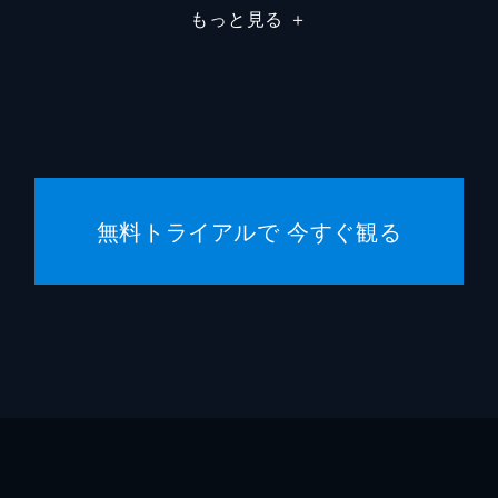
もっと見る
＋
ヘレン
オリン
マイケ
ウェン
無料トライアルで 今すぐ観る
ブライ
ハービ
ハル・
ボビー