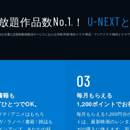
放題作品数
！
No.1
U-NEXT
※
26年7⽉ 国内の主要な定額制動画配信サービスにおける洋画/邦画/海外ドラマ/韓流・アジアドラマ/国内ドラ
03
書籍も
毎月もらえる
XTひとつでOK。
1,200
ポイントでお
ドラマ / アニメはもちろ
毎月もらえる1,200円分
/ ラノベ / 書籍 / 雑誌も
トは、最新映画のレンタ
インアップ。あなたの好
ガの購入に使えます。翌