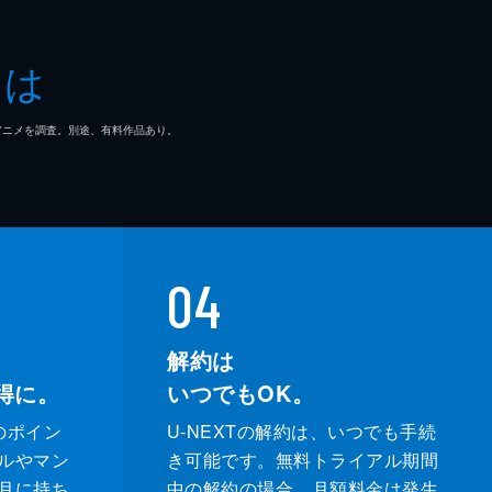
とは
マ/アニメを調査。別途、有料作品あり。
04
解約は
得に。
いつでもOK。
のポイン
U-NEXTの解約は、いつでも手続
ルやマン
き可能です。無料トライアル期間
月に持ち
中の解約の場合、月額料金は発生