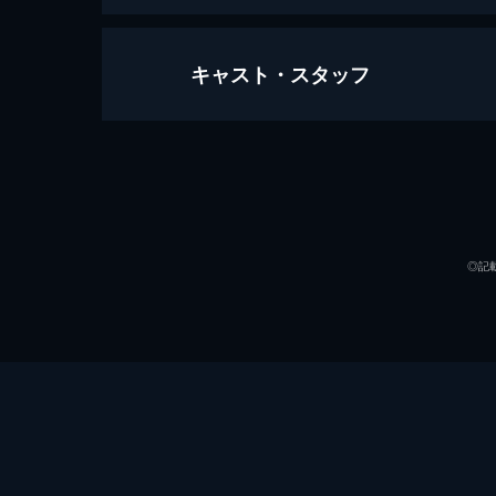
キャスト・スタッフ
狼よさらば
93分
出演
◎記