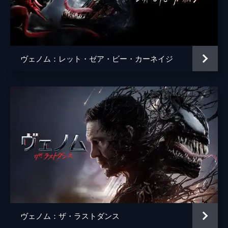
ウェイド・ウィリアムズ
監督
ルーベン・フライシャー
脚本
ジェフ・ピンクナー
ヴェノム：レット・ゼア・ビー・カーネイジ
スコット・ローゼンバーグ
ケリー・マーセル
音楽
ルートヴィッヒ・ヨーランソン
製作
アヴィ・アラッド
マット・トルマック
エイミー・パスカル
ヴェノム：ザ・ラストダンス