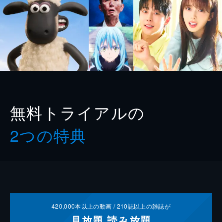
無料トライアルの
2つの特典
420,000
本以上の動画 /
210
誌以上の雑誌が
見放題
読み放題