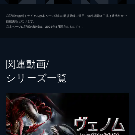
カールトン・ドレイク／ライオット
リズ・アーメッド
◎記載の無料トライアルは本ページ経由の新規登録に適用。無料期間終了後は通常料金で
自動更新となります。
ローランド・トリース
スコット・ヘイズ
◎本ページに記載の情報は、2026年8月現在のものです。
ダン・ルイス
リード・スコット
ドーラ・スカース
ジェニー・スレイト
マリア
メローラ・ウォルターズ
関連動画/
チェン
ペギー・ルー
シリーズ⼀覧
クレタス・キャサディ
ウディ・ハレルソン
エミリオ・リベラ
サム・メディーナ
スコット・デッカート
スタン・リー