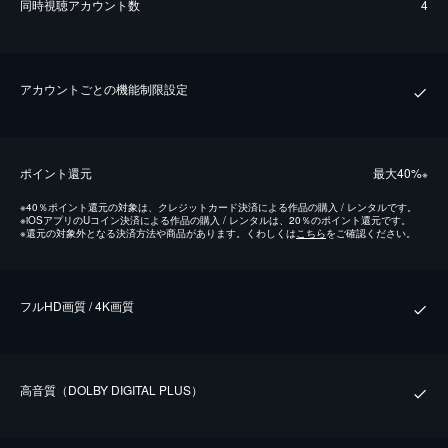
同時視聴アカウント数
4
アカウントごとの機能制限設定
ポイント還元
最⼤40%
※
※
40％ポイント還元の対象は、クレジットカード決済による作品の購入 / レンタルです。
※
iOSアプリのUコイン決済による作品の購入 / レンタルは、20％のポイント還元です。
※
還元の対象外となる決済方法や商品があります。くわしくは
こちら
をご確認ください。
フルHD画質 / 4K画質
⾼⾳質（DOLBY DIGITAL PLUS）