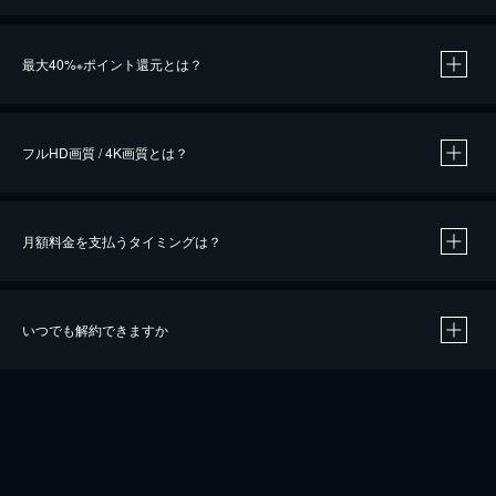
※
最大40%
ポイント還元とは？
※
※
作品によって必要なポイントが異なります。
フルHD画質 / 4K画質とは？
月額料金を支払うタイミングは？
※
40％ポイント還元の対象は、クレジットカード決済による作品の購入 / レンタルです。
※
iOSアプリのUコイン決済による作品の購入 / レンタルは、20％のポイント還元です。
※
還元の対象外となる決済方法や商品があります。くわしくは
こちら
をご確認ください。
いつでも解約できますか
こちら