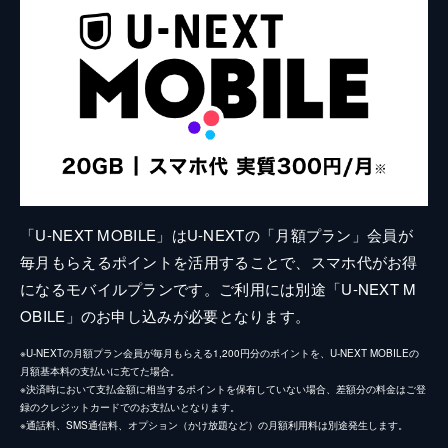
「U-NEXT MOBILE」はU-NEXTの「月額プラン」会員が
毎月もらえるポイントを活用することで、スマホ代がお得
になるモバイルプランです。ご利用には別途「U-NEXT M
OBILE」のお申し込みが必要となります。
※U-NEXTの月額プラン会員が毎月もらえる1,200円分のポイントを、U-NEXT MOBILEの
月額基本料の支払いに充てた場合。
※決済時において支払金額に相当するポイントを保有していない場合、差額分の料金はご登
録のクレジットカードでのお支払いとなります。
※通話料、SMS通信料、オプション（かけ放題など）の月額利用料は別途発生します。