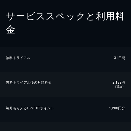
サービススペックと利用料
金
無料トライアル
31日間
無料トライアル後の⽉額料金
2,189円
（税込）
毎⽉もらえるU-NEXTポイント
1,200円分