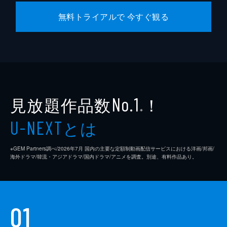
無料トライアルで 今すぐ観る
見放題作品数
！
No.1
※
とは
U-NEXT
※GEM Partners調べ/2026年7⽉ 国内の主要な定額制動画配信サービスにおける洋画/邦画/
海外ドラマ/韓流・アジアドラマ/国内ドラマ/アニメを調査。別途、有料作品あり。
01