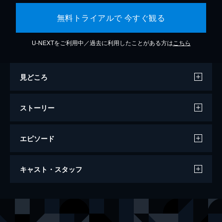
無料トライアルで 今すぐ観る
U-NEXTをご利用中／過去に利用したことがある方は
こちら
見どころ
ストーリー
エピソード
ヴェノム
キャスト・スタッフ
113分
出演
エディ・ブロック／ヴェノム
トム・ハーディ
アン・ウェイング
ミシェル・ウィリアムズ