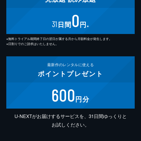
0
31
日間
円
※
※無料トライアル期間終了日の翌日が属する月から月額料金が発生します。
※日割りでのご請求はいたしません。
最新作の
レンタルに使える
ポイント
プレゼント
600
円分
U-NEXTがお届けするサービスを、31日間ゆっくりと
お試しください。