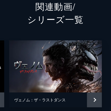
関連動画/
マリア
メロー
シリーズ⼀覧
チェン
ペギー
クレタス・キャサディ
ウディ
エミリ
サム・
スコッ
スタン
ウェイ
ヴェノム：ザ・ラストダンス
ルーベ