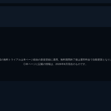
エディ・ブロック／ヴェノム
トム・
アン・ウェイング
ミシェ
載の無料トライアルは本ページ経由の新規登録に適用。無料期間終了後は通常料金で自動更新となり
◎本ページに記載の情報は、2026年8月現在のものです。
カールトン・ドレイク／ライオット
リズ・
ローランド・トリース
スコッ
ダン・ルイス
リード
ドーラ・スカース
ジェニ