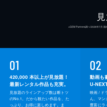
見
※GEM Partners調べ/20
01
02
420,000
本以上が見放題！
動画も
最新レンタル作品も充実。
U-NE
見放題のラインアップ数は断トツ
映画 / 
のNo.1。だから観たい作品を、た
ん、マンガ 
っぷり、お得に楽しめます。ま
豊富にラ