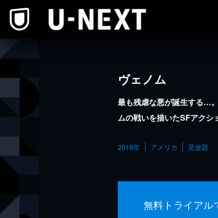
本文へスキップ
ヴェノム
最も残虐な悪が誕生する…
ムの戦いを描いたSFアクシ
2018年
アメリカ
見放題
無料トライアル