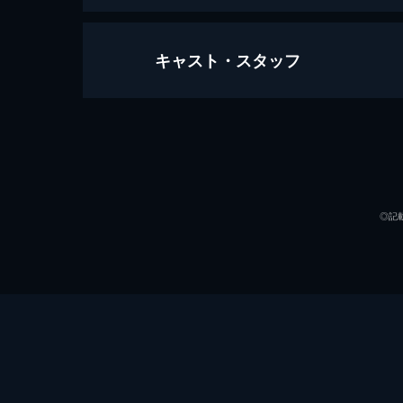
キャスト・スタッフ
ヴェノム
113分
出演
◎記