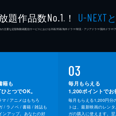
放題作品数
！
No.1
U-NEXT
※
26年7⽉ 国内の主要な定額制動画配信サービスにおける洋画/邦画/海外ドラマ/韓流・アジアドラマ/国内ドラ
03
書籍も
毎月もらえる
XTひとつでOK。
1,200
ポイントでお
ドラマ / アニメはもちろ
毎月もらえる1,200円分
/ ラノベ / 書籍 / 雑誌も
トは、最新映画のレンタ
インアップ。あなたの好
ガの購入に使えます。翌