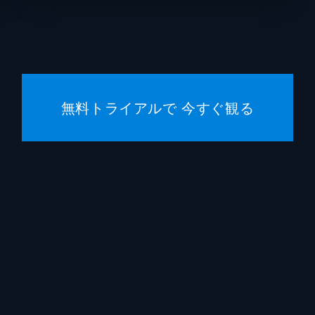
ジェフ
スコッ
ケリー
無料トライアルで 今すぐ観る
ルート
アヴィ
マット
エイミ