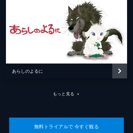
原作
細田守
音楽
高木正勝
アニメーション制作
スタジオ地図
あらしのよるに
もっと見る
＋
無料トライアルで 今すぐ観る