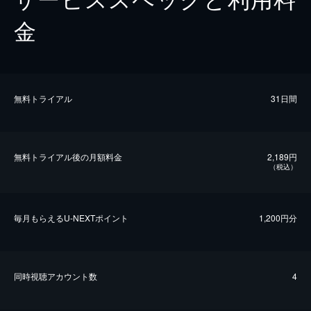
金
無料トライアル
31日間
無料トライアル後の⽉額料金
2,189円
（税込）
毎⽉もらえるU-NEXTポイント
1,200円分
同時視聴アカウント数
4