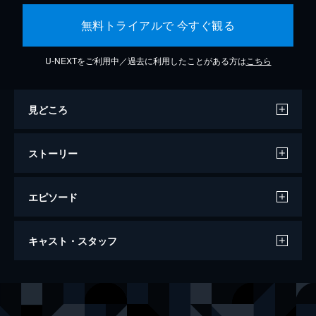
無料トライアルで 今すぐ観る
U-NEXTをご利用中／過去に利用したことがある方は
こちら
見どころ
ストーリー
エピソード
未来のミライ
キャスト・スタッフ
98分
声の出演
くんちゃん
上白石萌歌
ミライちゃん
黒木華