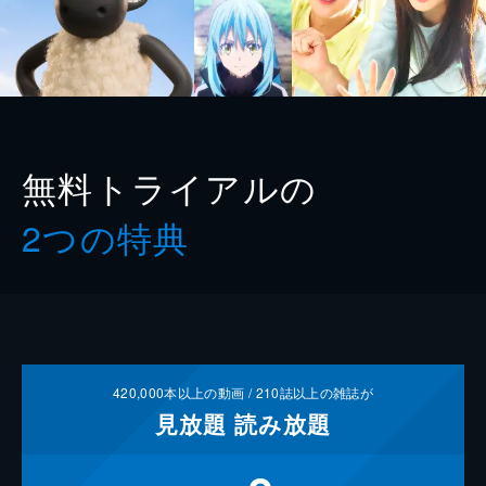
無料トライアルの
2つの特典
420,000
本以上の動画 /
210
誌以上の雑誌が
見放題
読み放題