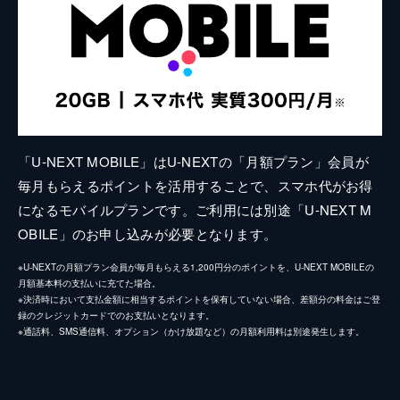
「U-NEXT MOBILE」はU-NEXTの「月額プラン」会員が
毎月もらえるポイントを活用することで、スマホ代がお得
になるモバイルプランです。ご利用には別途「U-NEXT M
OBILE」のお申し込みが必要となります。
※U-NEXTの月額プラン会員が毎月もらえる1,200円分のポイントを、U-NEXT MOBILEの
月額基本料の支払いに充てた場合。
※決済時において支払金額に相当するポイントを保有していない場合、差額分の料金はご登
録のクレジットカードでのお支払いとなります。
※通話料、SMS通信料、オプション（かけ放題など）の月額利用料は別途発生します。