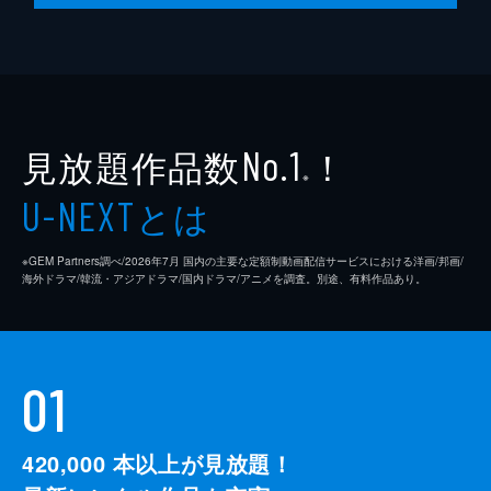
見放題作品数
！
No.1
※
とは
U-NEXT
※GEM Partners調べ/2026年7⽉ 国内の主要な定額制動画配信サービスにおける洋画/邦画/
海外ドラマ/韓流・アジアドラマ/国内ドラマ/アニメを調査。別途、有料作品あり。
01
420,000
本以上が見放題！