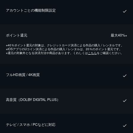
アカウントごとの機能制限設定
ポイント還元
最⼤40%
※
※
40％ポイント還元の対象は、クレジットカード決済による作品の購入 / レンタルです。
※
iOSアプリのUコイン決済による作品の購入 / レンタルは、20％のポイント還元です。
※
還元の対象外となる決済方法や商品があります。くわしくは
こちら
をご確認ください。
フルHD画質 / 4K画質
⾼⾳質（DOLBY DIGITAL PLUS）
テレビ / スマホ / PCなどに対応