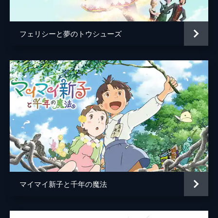
中村正
田中一永
フェリシーと夢のトウシューズ
山像かおり
玉川砂記子
井上肇
加藤虎ノ介
盛永晶月
小山春朋
斎藤來奏
真凛
マイマイ新子と千年の魔法
監督
細田守
脚本
細田守