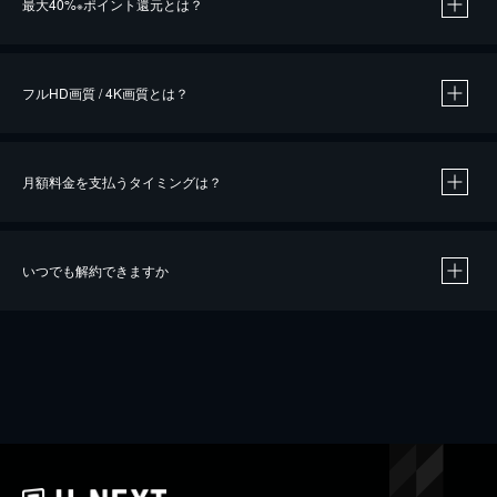
最大40%
ポイント還元とは？
※
※
作品によって必要なポイントが異なります。
フルHD画質 / 4K画質とは？
月額料金を支払うタイミングは？
※
40％ポイント還元の対象は、クレジットカード決済による作品の購入 / レンタルです。
※
iOSアプリのUコイン決済による作品の購入 / レンタルは、20％のポイント還元です。
※
還元の対象外となる決済方法や商品があります。くわしくは
こちら
をご確認ください。
いつでも解約できますか
こちら