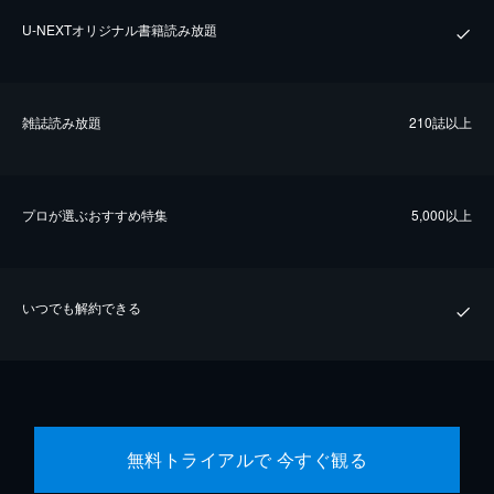
U-NEXTオリジナル書籍読み放題
雑誌読み放題
210誌以上
プロが選ぶおすすめ特集
5,000以上
いつでも解約できる
無料トライアルで 今すぐ観る