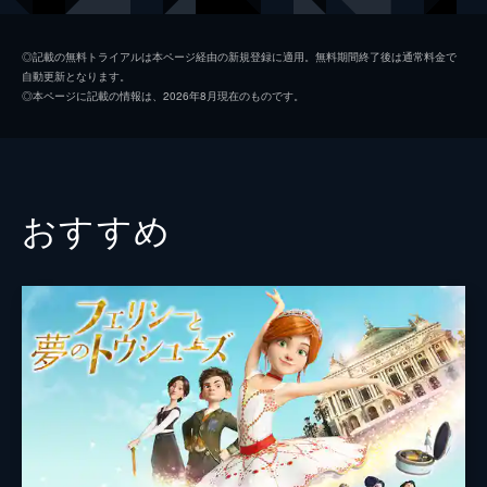
おとうさん
星野源
◎記載の無料トライアルは本ページ経由の新規登録に適用。無料期間終了後は通常料金で
自動更新となります。
おかあさん
麻生久美子
◎本ページに記載の情報は、2026年8月現在のものです。
謎の男
吉原光夫
ばあば
宮崎美子
じいじ
役所広司
おすすめ
青年
福山雅治
遺失物係
神田松之丞
ミライちゃん（赤ちゃん）
本渡楓
くんちゃん（男子高校生）
畠中祐
ひいばあば（若い女性）
真田アサミ
おかあさん（少女）
雑賀サクラ