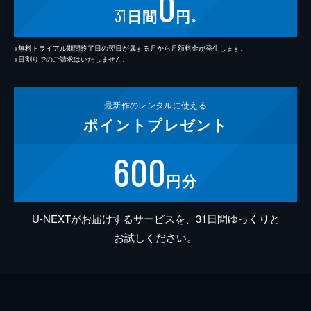
0
31
日間
円
※
※無料トライアル期間終了日の翌日が属する月から月額料金が発生します。
※日割りでのご請求はいたしません。
最新作の
レンタルに使える
ポイント
プレゼント
600
円分
U-NEXTがお届けするサービスを、31日間ゆっくりと
お試しください。