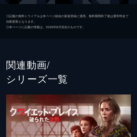
リーガン・アボット
ミリセント・シモンズ
◎記載の無料トライアルは本ページ経由の新規登録に適用。無料期間終了後は通常料金で
自動更新となります。
マーカス・アボット
ノア・ジュープ
◎本ページに記載の情報は、2026年8月現在のものです。
ボー・アボット
ケイド・ウッドワード
老人
レオン・ラッサム
監督
ジョン・クラシンスキー
関連動画/
脚本
ブライアン・ウッズ
シリーズ⼀覧
スコット・ベック
ジョン・クラシンスキー
音楽
マルコ・ベルトラミ
製作
マイケル・ベイ
アンドリュー・フォーム