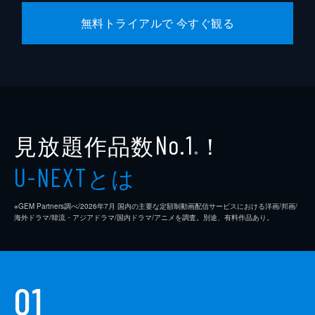
無料トライアルで 今すぐ観る
見放題作品数
！
No.1
※
とは
U-NEXT
※GEM Partners調べ/2026年7⽉ 国内の主要な定額制動画配信サービスにおける洋画/邦画/
海外ドラマ/韓流・アジアドラマ/国内ドラマ/アニメを調査。別途、有料作品あり。
01