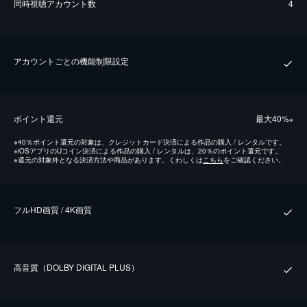
同時視聴アカウント数
4
アカウントごとの機能制限設定
ポイント還元
最⼤40%
※
※
40％ポイント還元の対象は、クレジットカード決済による作品の購入 / レンタルです。
※
iOSアプリのUコイン決済による作品の購入 / レンタルは、20％のポイント還元です。
※
還元の対象外となる決済方法や商品があります。くわしくは
こちら
をご確認ください。
フルHD画質 / 4K画質
⾼⾳質（DOLBY DIGITAL PLUS）