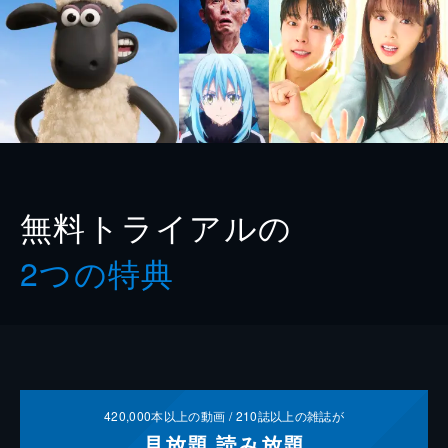
無料トライアルの
2つの特典
420,000
本以上の動画 /
210
誌以上の雑誌が
見放題
読み放題