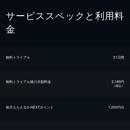
サービススペックと利用料
金
無料トライアル
31日間
無料トライアル後の⽉額料金
2,189円
（税込）
毎⽉もらえるU-NEXTポイント
1,200円分