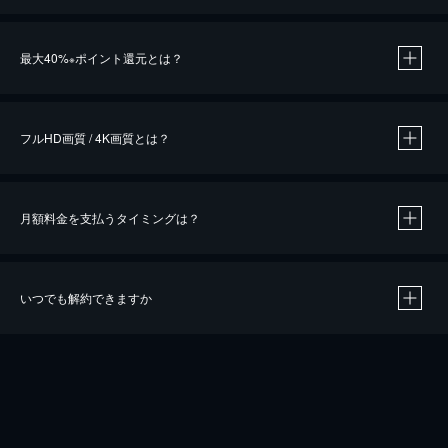
※
最大40%
ポイント還元とは？
※
※
作品によって必要なポイントが異なります。
フルHD画質 / 4K画質とは？
月額料金を支払うタイミングは？
※
40％ポイント還元の対象は、クレジットカード決済による作品の購入 / レンタルです。
※
iOSアプリのUコイン決済による作品の購入 / レンタルは、20％のポイント還元です。
※
還元の対象外となる決済方法や商品があります。くわしくは
こちら
をご確認ください。
いつでも解約できますか
こちら