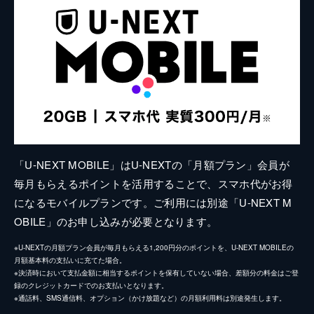
「U-NEXT MOBILE」はU-NEXTの「月額プラン」会員が
毎月もらえるポイントを活用することで、スマホ代がお得
になるモバイルプランです。ご利用には別途「U-NEXT M
OBILE」のお申し込みが必要となります。
※U-NEXTの月額プラン会員が毎月もらえる1,200円分のポイントを、U-NEXT MOBILEの
月額基本料の支払いに充てた場合。
※決済時において支払金額に相当するポイントを保有していない場合、差額分の料金はご登
録のクレジットカードでのお支払いとなります。
※通話料、SMS通信料、オプション（かけ放題など）の月額利用料は別途発生します。