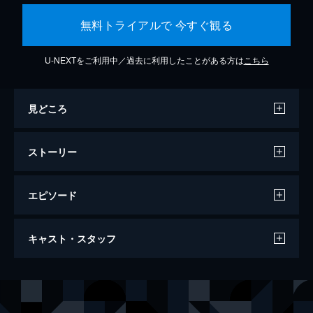
無料トライアルで 今すぐ観る
U-NEXTをご利用中／過去に利用したことがある方は
こちら
見どころ
ストーリー
エピソード
クワイエット・プレイス
キャスト・スタッフ
91分
出演
リー・アボット
エミリー・ブラント
エヴリン・アボット
ジョン・クラシンスキー