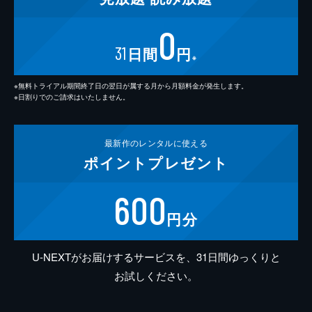
0
31
日間
円
※
※無料トライアル期間終了日の翌日が属する月から月額料金が発生します。
※日割りでのご請求はいたしません。
最新作の
レンタルに使える
ポイント
プレゼント
600
円分
U-NEXTがお届けするサービスを、31日間ゆっくりと
お試しください。