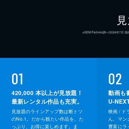
見
※GEM Partners調べ/20
01
02
420,000
本以上が見放題！
動画も
最新レンタル作品も充実。
U-NE
見放題のラインアップ数は断トツ
映画 / 
のNo.1。だから観たい作品を、た
ん、マンガ 
っぷり、お得に楽しめます。ま
豊富にラ