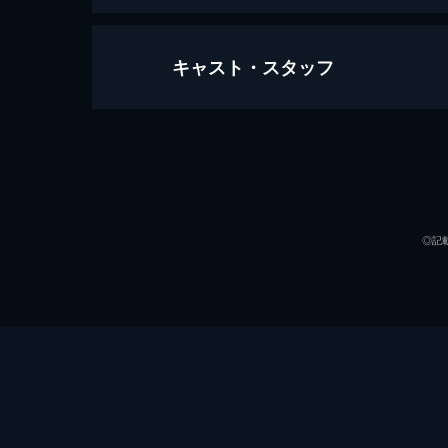
キャスト・スタッフ
クワイエット・プレイス
91分
出演
◎記