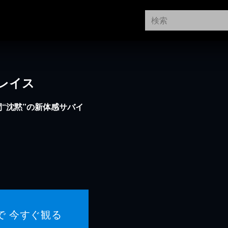
レイス
間“沈黙”の新体感サバイ
で 今すぐ観る