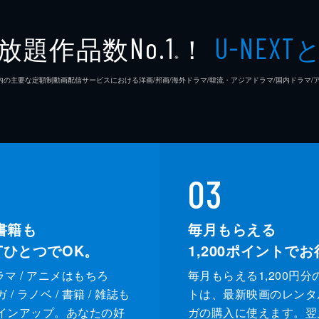
放題作品数
！
No.1
U-NEXT
※
26年7⽉ 国内の主要な定額制動画配信サービスにおける洋画/邦画/海外ドラマ/韓流・アジアドラマ/国内ドラ
03
書籍も
毎月もらえる
XTひとつでOK。
1,200
ポイントでお
ドラマ / アニメはもちろ
毎月もらえる1,200円分
/ ラノベ / 書籍 / 雑誌も
トは、最新映画のレンタ
インアップ。あなたの好
ガの購入に使えます。翌