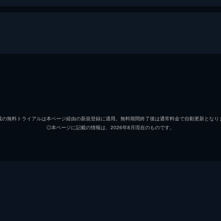
リー・アボット
エミリ
エヴリン・アボット
ジョン
載の無料トライアルは本ページ経由の新規登録に適用。無料期間終了後は通常料金で自動更新となり
◎本ページに記載の情報は、2026年8月現在のものです。
リーガン・アボット
ミリセ
マーカス・アボット
ノア・
ボー・アボット
ケイド
老人
レオン