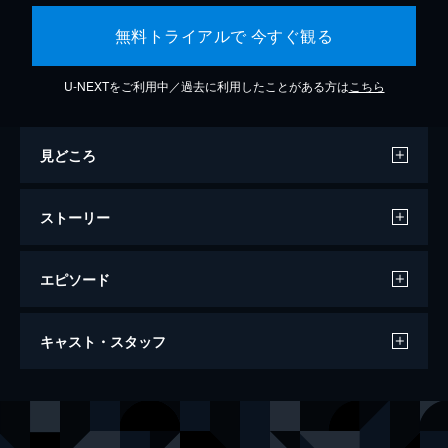
無料トライアルで 今すぐ観る
U-NEXTをご利用中／過去に利用したことがある方は
こちら
見どころ
ストーリー
エピソード
クワイエット・プレイス
キャスト・スタッフ
90分
出演
リー・アボット
エミリー・ブラント
エヴリン・アボット
ジョン・クラシンスキー