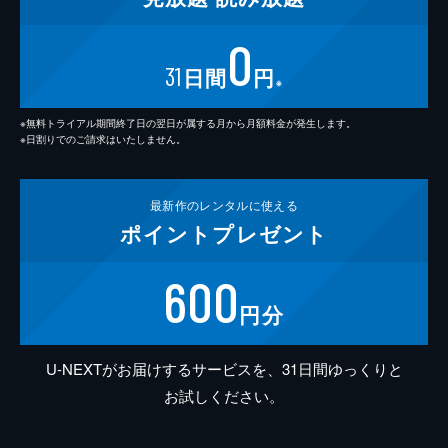
0
31
日間
円
※
※無料トライアル期間終了日の翌日が属する月から月額料金が発生します。
※日割りでのご請求はいたしません。
最新作の
レンタルに使える
ポイント
プレゼント
600
円分
U-NEXTがお届けするサービスを、31日間ゆっくりと
お試しください。