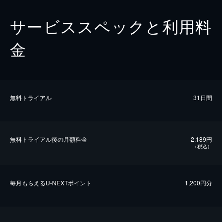
サービススペックと利用料
金
無料トライアル
31日間
無料トライアル後の⽉額料金
2,189円
（税込）
毎⽉もらえるU-NEXTポイント
1,200円分