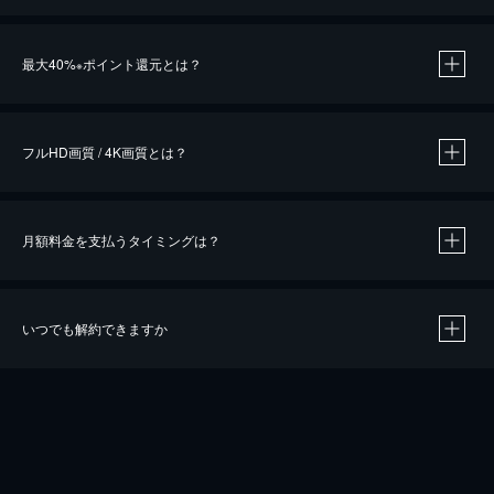
※
最大40%
ポイント還元とは？
※
※
作品によって必要なポイントが異なります。
フルHD画質 / 4K画質とは？
月額料金を支払うタイミングは？
※
40％ポイント還元の対象は、クレジットカード決済による作品の購入 / レンタルです。
※
iOSアプリのUコイン決済による作品の購入 / レンタルは、20％のポイント還元です。
※
還元の対象外となる決済方法や商品があります。くわしくは
こちら
をご確認ください。
いつでも解約できますか
こちら