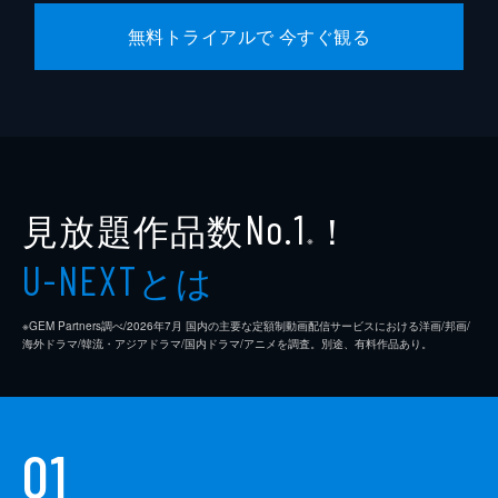
無料トライアルで 今すぐ観る
見放題作品数
！
No.1
※
とは
U-NEXT
※GEM Partners調べ/2026年7⽉ 国内の主要な定額制動画配信サービスにおける洋画/邦画/
海外ドラマ/韓流・アジアドラマ/国内ドラマ/アニメを調査。別途、有料作品あり。
01