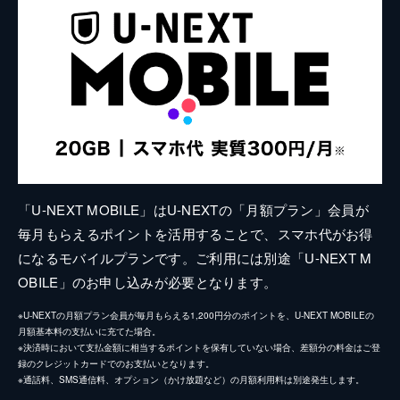
「U-NEXT MOBILE」はU-NEXTの「月額プラン」会員が
毎月もらえるポイントを活用することで、スマホ代がお得
になるモバイルプランです。ご利用には別途「U-NEXT M
OBILE」のお申し込みが必要となります。
※U-NEXTの月額プラン会員が毎月もらえる1,200円分のポイントを、U-NEXT MOBILEの
月額基本料の支払いに充てた場合。
※決済時において支払金額に相当するポイントを保有していない場合、差額分の料金はご登
録のクレジットカードでのお支払いとなります。
※通話料、SMS通信料、オプション（かけ放題など）の月額利用料は別途発生します。