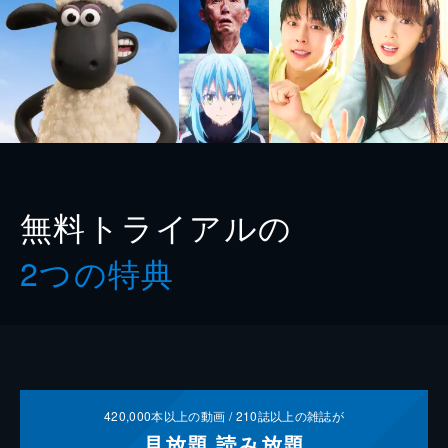
無料トライアルの
2つの特典
420,000
本以上の動画 /
210
誌以上の雑誌が
見放題
読み放題