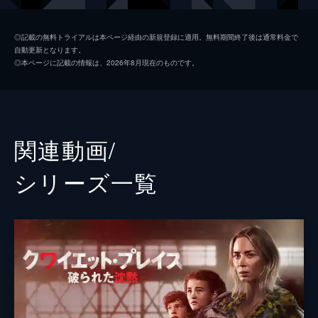
リーガン・アボット
ミリセント・シモンズ
◎記載の無料トライアルは本ページ経由の新規登録に適用。無料期間終了後は通常料金で
自動更新となります。
マーカス・アボット
ノア・ジュープ
◎本ページに記載の情報は、2026年8月現在のものです。
ボー・アボット
ケイド・ウッドワード
老人
レオン・ラッサム
監督
ジョン・クラシンスキー
関連動画/
脚本
ブライアン・ウッズ
シリーズ⼀覧
スコット・ベック
ジョン・クラシンスキー
音楽
マルコ・ベルトラミ
製作
マイケル・ベイ
アンドリュー・フォーム