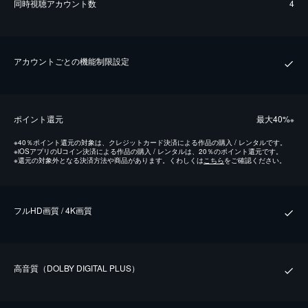
同時視聴アカウント数
4
アカウントごとの機能制限設定
ポイント還元
最⼤40%
※
※
40％ポイント還元の対象は、クレジットカード決済による作品の購入 / レンタルです。
※
iOSアプリのUコイン決済による作品の購入 / レンタルは、20％のポイント還元です。
※
還元の対象外となる決済方法や商品があります。くわしくは
こちら
をご確認ください。
フルHD画質 / 4K画質
⾼⾳質（DOLBY DIGITAL PLUS）