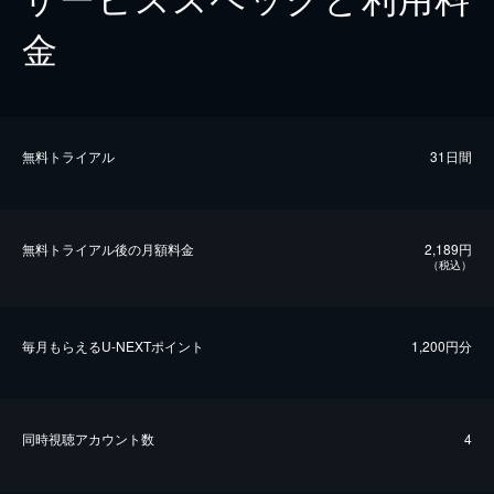
金
無料トライアル
31日間
無料トライアル後の⽉額料金
2,189円
（税込）
毎⽉もらえるU-NEXTポイント
1,200円分
同時視聴アカウント数
4