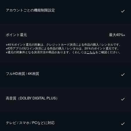
アカウントごとの機能制限設定
ポイント還元
最⼤40%
※
※
40％ポイント還元の対象は、クレジットカード決済による作品の購入 / レンタルです。
※
iOSアプリのUコイン決済による作品の購入 / レンタルは、20％のポイント還元です。
※
還元の対象外となる決済方法や商品があります。くわしくは
こちら
をご確認ください。
フルHD画質 / 4K画質
⾼⾳質（DOLBY DIGITAL PLUS）
テレビ / スマホ / PCなどに対応