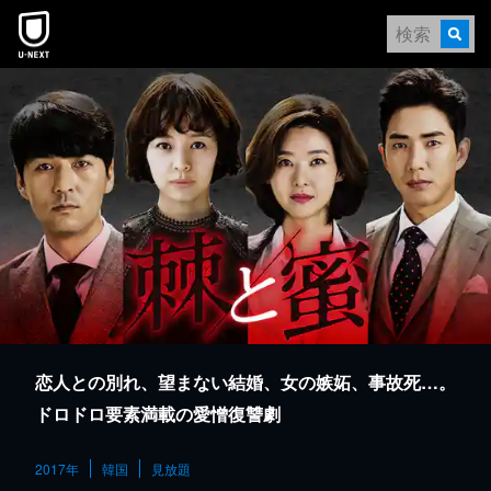
本文へスキップ
恋人との別れ、望まない結婚、女の嫉妬、事故死…。
ドロドロ要素満載の愛憎復讐劇
2017年
韓国
見放題