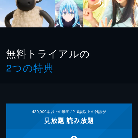
無料トライアルの
2つの特典
420,000
本以上の動画 /
210
誌以上の雑誌が
見放題
読み放題