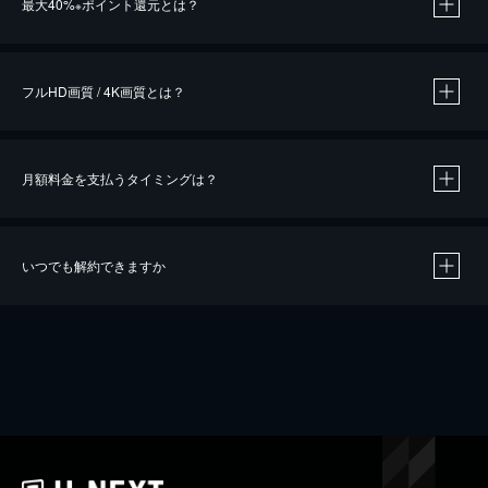
最大40%
ポイント還元とは？
※
※
作品によって必要なポイントが異なります。
フルHD画質 / 4K画質とは？
月額料金を支払うタイミングは？
※
40％ポイント還元の対象は、クレジットカード決済による作品の購入 / レンタルです。
※
iOSアプリのUコイン決済による作品の購入 / レンタルは、20％のポイント還元です。
※
還元の対象外となる決済方法や商品があります。くわしくは
こちら
をご確認ください。
いつでも解約できますか
こちら