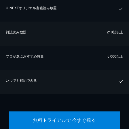
U-NEXTオリジナル書籍読み放題
雑誌読み放題
210誌以上
プロが選ぶおすすめ特集
5,000以上
いつでも解約できる
無料トライアルで 今すぐ観る