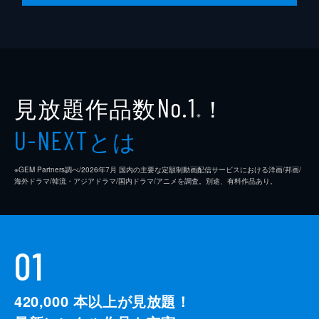
イェウォンとダンジはミンギュがジュシンか
ら特別な支援を受けたと知るが、ダンジはこ
れを記事にするなとイェウォンに命じる。一
方、ジョンウクに会社を譲ることになったジ
ェジンは、ジョンウクの失脚を目論む。
34分
見放題作品数
！
No.1
※
とは
U-NEXT
※GEM Partners調べ/2026年7⽉ 国内の主要な定額制動画配信サービスにおける洋画/邦画/
海外ドラマ/韓流・アジアドラマ/国内ドラマ/アニメを調査。別途、有料作品あり。
01
420,000
本以上が見放題！