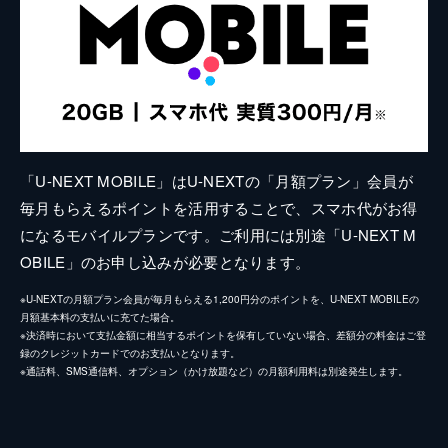
「U-NEXT MOBILE」はU-NEXTの「月額プラン」会員が
毎月もらえるポイントを活用することで、スマホ代がお得
になるモバイルプランです。ご利用には別途「U-NEXT M
OBILE」のお申し込みが必要となります。
※U-NEXTの月額プラン会員が毎月もらえる1,200円分のポイントを、U-NEXT MOBILEの
月額基本料の支払いに充てた場合。
※決済時において支払金額に相当するポイントを保有していない場合、差額分の料金はご登
録のクレジットカードでのお支払いとなります。
※通話料、SMS通信料、オプション（かけ放題など）の月額利用料は別途発生します。