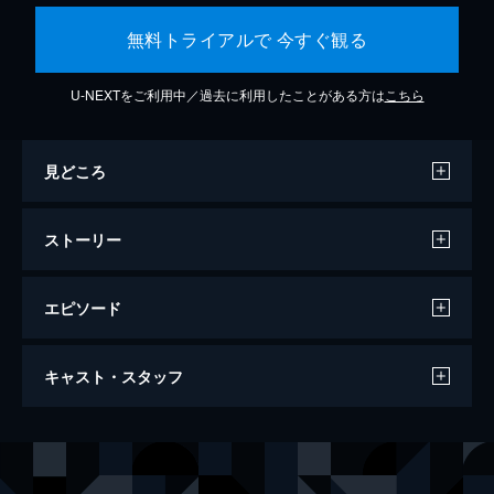
無料トライアルで 今すぐ観る
U-NEXTをご利用中／過去に利用したことがある方は
こちら
見どころ
ストーリー
エピソード
第1話 片思い
キャスト・スタッフ
勤めていた工場の倒産でバスの運転手となっ
たダンジは、片想いしていた元工場主の息
子・ミンギュにやっと告白するが、当のミン
出演
ポク・ダンジ
カン・ソンヨン
ギュは上の空。実はその頃、ミンギュの前に
ハン・ジョンウク
コ・セウォン