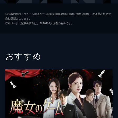
元恋人のソジンが現れていたのだ。
33分
パク・ソジン
ソン・ソンミ
第2話 政略結婚
◎記載の無料トライアルは本ページ経由の新規登録に適用。無料期間終了後は通常料金で
自動更新となります。
ミンギュの父が捕まり、ソジンの母は「娘と
オ・ミンギュ
イ・ピルモ
◎本ページに記載の情報は、2026年8月現在のものです。
別れて別の女性と結婚すれば解放する」と言
脚本
マ・ジュヒ
う。一方、ソジンと犬猿の仲の兄・ジェジン
を収賄容疑で逮捕した検事・ジョンウクが、
演出
クォン・ソンチャン
ジェジンの父・パク会長に呼び出される。
34分
おすすめ
第3話 愛する人と
ミンギュは父のためにダンジと結婚する。ソ
ジンはそんなミンギュとよりを戻したい。ミ
ンギュの態度に不信感を抱きながらも、ダン
ジは愛する人との結婚を喜んだ。一方、ジョ
ンウクはソジンを支えたいと求婚するが…。
31分
第4話 本物の夫婦に
8年後。ミンギュはダンジの腎臓を移植する
ことになり、2人は手を握りあって手術に耐
えた。回復したダンジは塾のスクールバス運