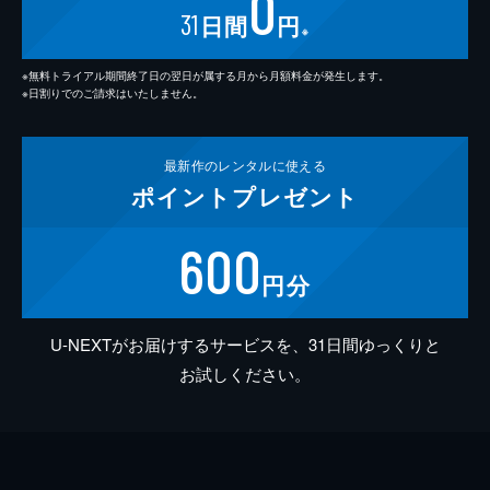
0
31
日間
円
※
※無料トライアル期間終了日の翌日が属する月から月額料金が発生します。
※日割りでのご請求はいたしません。
最新作の
レンタルに使える
ポイント
プレゼント
600
円分
U-NEXTがお届けするサービスを、31日間ゆっくりと
お試しください。