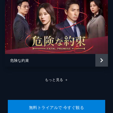
拐犯と決めつけた父に反抗する。ダンジは夜
になってやっと帰宅したミンギュにいら立
つ。一方、ジェジンは会社をジョンウクに任
そうとするパク会長に反発する。
34分
第8話 誤解を解いて
誘拐犯としてダンジが解雇されかけていた
が、ジョンウクは誤解を解こうとせず、そこ
へ本物の誘拐犯が姿を現す。その頃、ダンジ
の妹・イェウォンは記者としてソジンのスキ
ャンダルを追っていたが…。
危険な約束
34分
第9話 特別扱い
ヘッサルが塾の特別試験に合格し、ダンジは
もっと見る
＋
大喜び。ソンヒョンも合格し、ジョンウクと
ダンジはうれしくて抱きあってしまう。一方
ダンジは、運転手の仕事もヘッサルの奨学金
もソジンが支援してきたとは知らずにいた。
34分
無料トライアルで 今すぐ観る
第10話 支援の理由