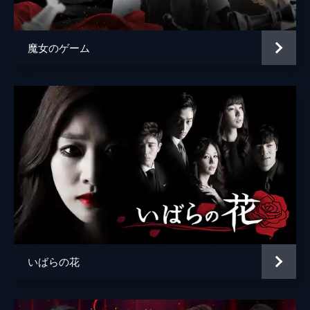
転手の職に就く。その頃、ソジンとジョンウ
クも夫婦としてジュシンに君臨していた。
33分
魔女のゲーム
第5話 家族のため
健康を取り戻したミンギュは家族のために必
死で働く。一方、財閥の婿・ジョンウクは金
の亡者になっていて、彼の母はそんな息子が
情けない。そんな折、ミンギュはジュシンが
手術費用を支援したことを知る。
34分
第6話 影の支援者
ソジンと愛しあった日々を思い出すミンギュ
だが、ソジンと再会すると黙って支援したこ
とへの怒りをぶつける。その頃、ダンジは誘
拐されかけていたジョンウクの息子を助ける
が、逆に誘拐犯と間違われてしまう。
いばらの花
34分
第7話 父と息子
ジョンウクの息子・ソンヒョンはダンジを誘