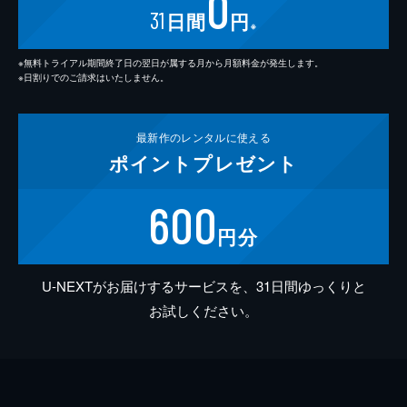
0
31
日間
円
※
※無料トライアル期間終了日の翌日が属する月から月額料金が発生します。
※日割りでのご請求はいたしません。
最新作の
レンタルに使える
ポイント
プレゼント
600
円分
U-NEXTがお届けするサービスを、31日間ゆっくりと
お試しください。