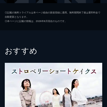
吉岡愛子
河井青葉
◎記載の無料トライアルは本ページ経由の新規登録に適用。無料期間終了後は通常料金で
自動更新となります。
マリーン
ディオンヌ・モンサント
◎本ページに記載の情報は、2026年8月現在のものです。
正宗
福士誠治
宍戸源造
品川徹
竜野
田中要次
おすすめ
塩崎裕次郎
伊勢谷友介
宍戸ツル
木野花
左時枝
古賀シュウ
山野海
桜まゆみ