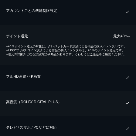
アカウントごとの機能制限設定
ポイント還元
最⼤40%
※
※
40％ポイント還元の対象は、クレジットカード決済による作品の購入 / レンタルです。
※
iOSアプリのUコイン決済による作品の購入 / レンタルは、20％のポイント還元です。
※
還元の対象外となる決済方法や商品があります。くわしくは
こちら
をご確認ください。
フルHD画質 / 4K画質
⾼⾳質（DOLBY DIGITAL PLUS）
テレビ / スマホ / PCなどに対応