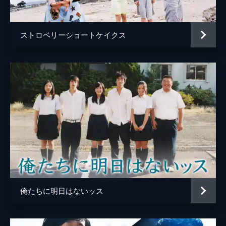
山岸門人
内藤トモヤ
ストロベリーショートケイクス
富山えり子
加藤満
篠塚勝
村上和成
ガンビーノ小林
三島ゆたか
監督
吉田恵輔
脚本
吉田恵輔
俺たちに明日はないッス
原作
新井英樹
音楽
ウォン・ウィンツァン