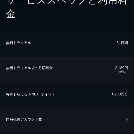
金
無料トライアル
31日間
無料トライアル後の⽉額料金
2,189円
（税込）
毎⽉もらえるU-NEXTポイント
1,200円分
同時視聴アカウント数
4