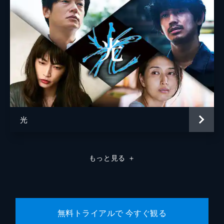
製作
河村光庸
瀬井哲也
宮崎伸夫
光
もっと見る
＋
無料トライアルで 今すぐ観る