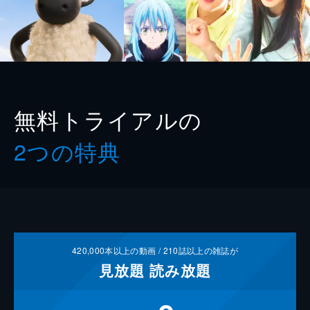
無料トライアルの
2つの特典
420,000
本以上の動画 /
210
誌以上の雑誌が
見放題
読み放題