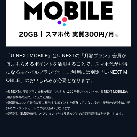
「U-NEXT MOBILE」はU-NEXTの「月額プラン」会員が
毎月もらえるポイントを活用することで、スマホ代がお得
になるモバイルプランです。ご利用には別途「U-NEXT M
OBILE」のお申し込みが必要となります。
※U-NEXTの月額プラン会員が毎月もらえる1,200円分のポイントを、U-NEXT MOBILEの
月額基本料の支払いに充てた場合。
※決済時において支払金額に相当するポイントを保有していない場合、差額分の料金はご登
録のクレジットカードでのお支払いとなります。
※通話料、SMS通信料、オプション（かけ放題など）の月額利用料は別途発生します。