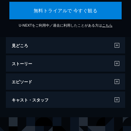
無料トライアルで 今すぐ観る
U-NEXTをご利用中／過去に利用したことがある方は
こちら
見どころ
ストーリー
エピソード
愛しのアイリーン
キャスト・スタッフ
137分
出演
宍戸岩男
安田顕
アイリーン・ゴンザレス
ナッツ・シトイ