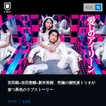
本文へスキップ
安田顕×吉田恵輔×新井英樹、究極の個性派トリオが
放つ異色のラブストーリー
2018年
見放題