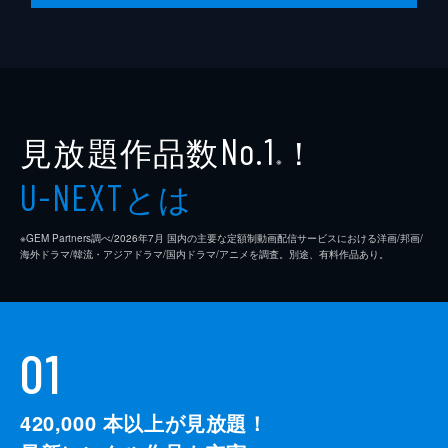
見放題作品数
！
No.1
※
とは
U-NEXT
※GEM Partners調べ/2026年7⽉ 国内の主要な定額制動画配信サービスにおける洋画/邦画/
海外ドラマ/韓流・アジアドラマ/国内ドラマ/アニメを調査。別途、有料作品あり。
01
420,000
本以上が見放題！