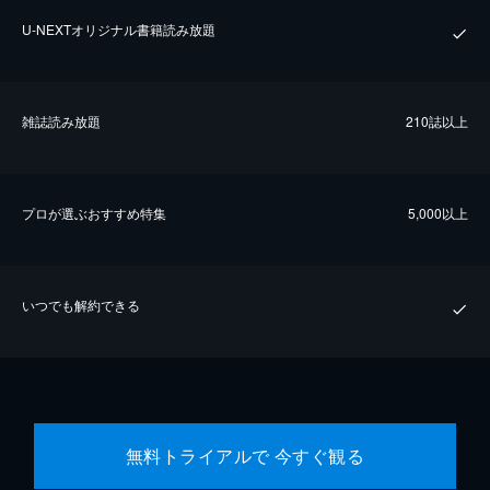
U-NEXTオリジナル書籍読み放題
雑誌読み放題
210誌以上
プロが選ぶおすすめ特集
5,000以上
いつでも解約できる
無料トライアルで 今すぐ観る