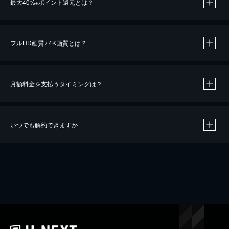
最大40%
ポイント還元とは？
※
※
作品によって必要なポイントが異なります。
フルHD画質 / 4K画質とは？
月額料金を支払うタイミングは？
※
40％ポイント還元の対象は、クレジットカード決済による作品の購入 / レンタルです。
※
iOSアプリのUコイン決済による作品の購入 / レンタルは、20％のポイント還元です。
※
還元の対象外となる決済方法や商品があります。くわしくは
こちら
をご確認ください。
いつでも解約できますか
こちら