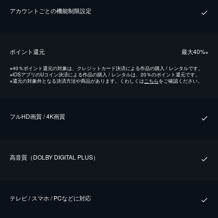
アカウントごとの機能制限設定
ポイント還元
最⼤40%
※
※
40％ポイント還元の対象は、クレジットカード決済による作品の購入 / レンタルです。
※
iOSアプリのUコイン決済による作品の購入 / レンタルは、20％のポイント還元です。
※
還元の対象外となる決済方法や商品があります。くわしくは
こちら
をご確認ください。
フルHD画質 / 4K画質
⾼⾳質（DOLBY DIGITAL PLUS）
テレビ / スマホ / PCなどに対応