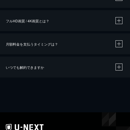
※
作品によって必要なポイントが異なります。
フルHD画質 / 4K画質とは？
月額料金を支払うタイミングは？
※
40％ポイント還元の対象は、クレジットカード決済による作品の購入 / レンタルです。
※
iOSアプリのUコイン決済による作品の購入 / レンタルは、20％のポイント還元です。
※
還元の対象外となる決済方法や商品があります。くわしくは
こちら
をご確認ください。
いつでも解約できますか
こちら