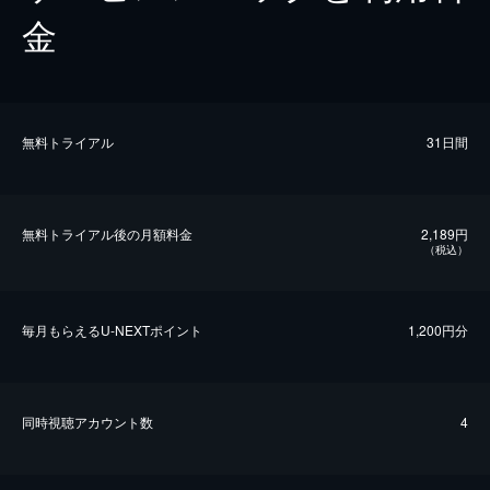
金
無料トライアル
31日間
無料トライアル後の⽉額料金
2,189円
（税込）
毎⽉もらえるU-NEXTポイント
1,200円分
同時視聴アカウント数
4