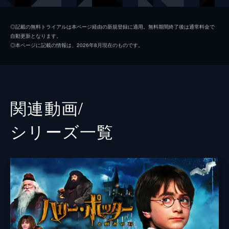
ジェイコブ・コワルスキー
ダン・フォグラー
◎記載の無料トライアルは本ページ経由の新規登録に適用。無料期間終了後は通常料金で
自動更新となります。
クイニー・ゴールドスタイン
アリソン・スドル
◎本ページに記載の情報は、2026年8月現在のものです。
クリーデンス・ベアボーン
エズラ・ミラー
リタ
ゾーイ・クラヴィッツ
テセウス・スキャマンダー
カラム・ターナー
関連動画/
クローディア・キム
シリーズ⼀覧
ウィリアム・ナディラム
ケヴィン・ガスリー
ダンブルドア
ジュード・ロウ
グリンデルバルド（黒い魔法使い）
ジョニー・デップ
監督
デヴィッド・イェーツ