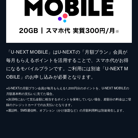
「U-NEXT MOBILE」はU-NEXTの「月額プラン」会員が
毎月もらえるポイントを活用することで、スマホ代がお得
になるモバイルプランです。ご利用には別途「U-NEXT M
OBILE」のお申し込みが必要となります。
※U-NEXTの月額プラン会員が毎月もらえる1,200円分のポイントを、U-NEXT MOBILEの
月額基本料の支払いに充てた場合。
※決済時において支払金額に相当するポイントを保有していない場合、差額分の料金はご登
録のクレジットカードでのお支払いとなります。
※通話料、SMS通信料、オプション（かけ放題など）の月額利用料は別途発生します。