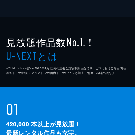
見放題作品数
！
No.1
※
とは
U-NEXT
※GEM Partners調べ/2026年7⽉ 国内の主要な定額制動画配信サービスにおける洋画/邦画/
海外ドラマ/韓流・アジアドラマ/国内ドラマ/アニメを調査。別途、有料作品あり。
01
420,000
本以上が見放題！
最新レンタル作品も充実。