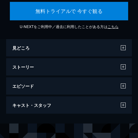
無料トライアルで 今すぐ観る
U-NEXTをご利用中／過去に利用したことがある方は
こちら
見どころ
ストーリー
エピソード
ファンタスティック・ビーストと黒い魔法
キャスト・スタッフ
使いの誕生
134分
出演
ニュート・スキャマンダー
エディ・レッドメイン
ティナ・ゴールドスタイン
キャサリン・ウォーターストン