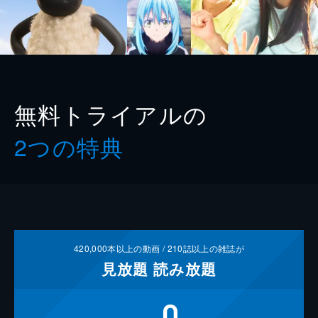
無料トライアルの
2つの特典
420,000
本以上の動画 /
210
誌以上の雑誌が
見放題
読み放題
0