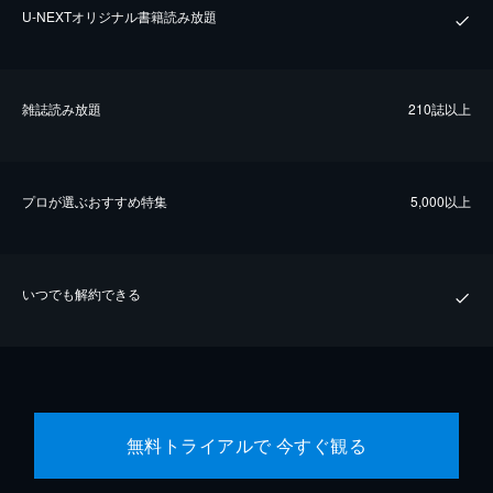
U-NEXTオリジナル書籍読み放題
雑誌読み放題
210誌以上
プロが選ぶおすすめ特集
5,000以上
いつでも解約できる
無料トライアルで 今すぐ観る