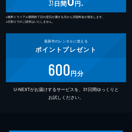
31
日間
円
※
※無料トライアル期間終了日の翌日が属する月から月額料金が発生します。
※日割りでのご請求はいたしません。
最新作の
レンタルに使える
ポイント
プレゼント
600
円分
U-NEXTがお届けするサービスを、31日間ゆっくりと
お試しください。