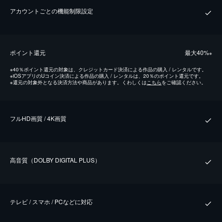
アカウントごとの機能制限設定
ポイント還元
最⼤40%
※
※
40％ポイント還元の対象は、クレジットカード決済による作品の購入 / レンタルです。
※
iOSアプリのUコイン決済による作品の購入 / レンタルは、20％のポイント還元です。
※
還元の対象外となる決済方法や商品があります。くわしくは
こちら
をご確認ください。
フルHD画質 / 4K画質
⾼⾳質（DOLBY DIGITAL PLUS）
テレビ / スマホ / PCなどに対応