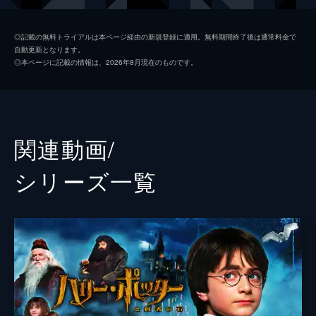
ジェイコブ・コワルスキー
ダン・フォグラー
◎記載の無料トライアルは本ページ経由の新規登録に適用。無料期間終了後は通常料金で
自動更新となります。
クイニー・ゴールドスタイン
アリソン・スドル
◎本ページに記載の情報は、2026年8月現在のものです。
クリーデンス・ベアボーン
エズラ・ミラー
リタ
ゾーイ・クラヴィッツ
テセウス・スキャマンダー
カラム・ターナー
関連動画/
クローディア・キム
シリーズ⼀覧
ウィリアム・ナディラム
ケヴィン・ガスリー
ダンブルドア
ジュード・ロウ
グリンデルバルド（黒い魔法使い）
ジョニー・デップ
監督
デヴィッド・イェーツ