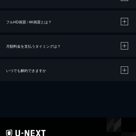
※
作品によって必要なポイントが異なります。
フルHD画質 / 4K画質とは？
月額料金を支払うタイミングは？
※
40％ポイント還元の対象は、クレジットカード決済による作品の購入 / レンタルです。
※
iOSアプリのUコイン決済による作品の購入 / レンタルは、20％のポイント還元です。
※
還元の対象外となる決済方法や商品があります。くわしくは
こちら
をご確認ください。
いつでも解約できますか
こちら