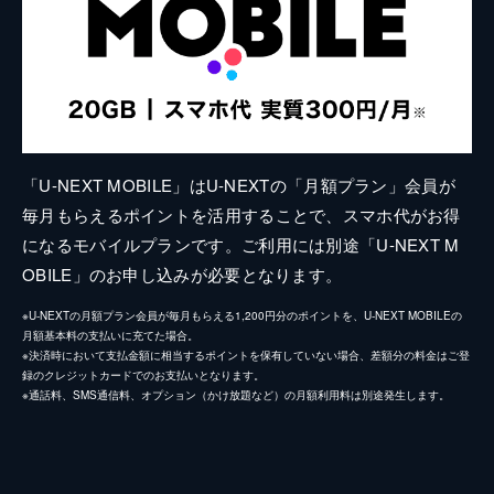
「U-NEXT MOBILE」はU-NEXTの「月額プラン」会員が
毎月もらえるポイントを活用することで、スマホ代がお得
になるモバイルプランです。ご利用には別途「U-NEXT M
OBILE」のお申し込みが必要となります。
※U-NEXTの月額プラン会員が毎月もらえる1,200円分のポイントを、U-NEXT MOBILEの
月額基本料の支払いに充てた場合。
※決済時において支払金額に相当するポイントを保有していない場合、差額分の料金はご登
録のクレジットカードでのお支払いとなります。
※通話料、SMS通信料、オプション（かけ放題など）の月額利用料は別途発生します。