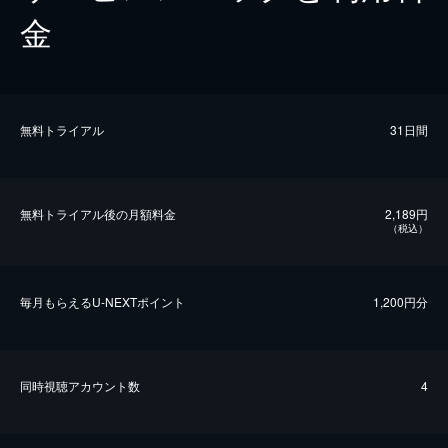
金
無料トライアル
31日間
無料トライアル後の⽉額料金
2,189円
（税込）
毎⽉もらえるU-NEXTポイント
1,200円分
同時視聴アカウント数
4