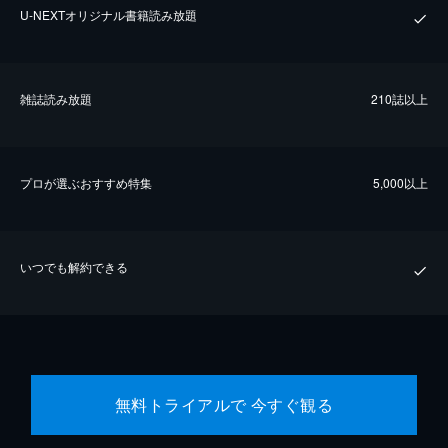
U-NEXTオリジナル書籍読み放題
雑誌読み放題
210誌以上
プロが選ぶおすすめ特集
5,000以上
いつでも解約できる
無料トライアルで 今すぐ観る