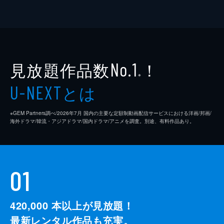
見放題作品数
！
No.1
※
とは
U-NEXT
※GEM Partners調べ/2026年7⽉ 国内の主要な定額制動画配信サービスにおける洋画/邦画/
海外ドラマ/韓流・アジアドラマ/国内ドラマ/アニメを調査。別途、有料作品あり。
01
420,000
本以上が見放題！
最新レンタル作品も充実。