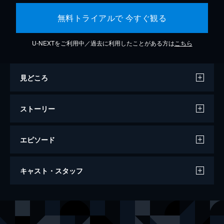
無料トライアルで 今すぐ観る
U-NEXTをご利用中／過去に利用したことがある方は
こちら
見どころ
ストーリー
エピソード
ファンタスティック・ビーストと黒い魔法
キャスト・スタッフ
使いの誕生
134分
出演
ニュート・スキャマンダー
エディ・レッドメイン
ティナ・ゴールドスタイン
キャサリン・ウォーターストン