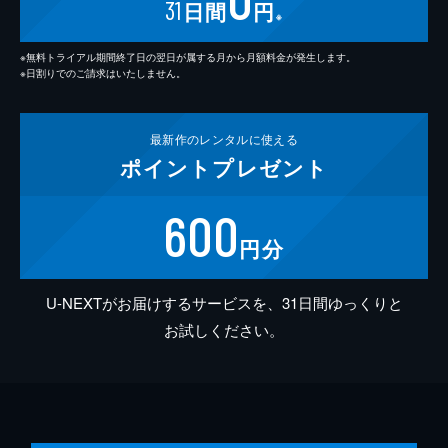
31
日間
円
※
※無料トライアル期間終了日の翌日が属する月から月額料金が発生します。
※日割りでのご請求はいたしません。
最新作の
レンタルに使える
ポイント
プレゼント
600
円分
U-NEXTがお届けするサービスを、31日間ゆっくりと
お試しください。