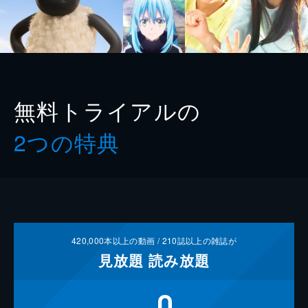
無料トライアルの
2つの特典
420,000
本以上の動画 /
210
誌以上の雑誌が
見放題
読み放題
0