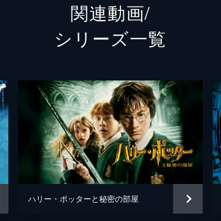
関連動画/
テセウス・スキャマンダー
カラム
シリーズ⼀覧
クロー
ウィリ
ケヴィ
ダンブルドア
ジュー
グリンデルバルド（黒い魔法使い）
ジョニ
デヴィ
Ｊ・Ｋ
ハリー・ポッターと秘密の部屋
ジェー