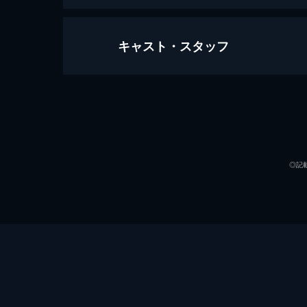
キャスト・スタッフ
ファンタスティック・ビーストと黒
134分
出演
◎記