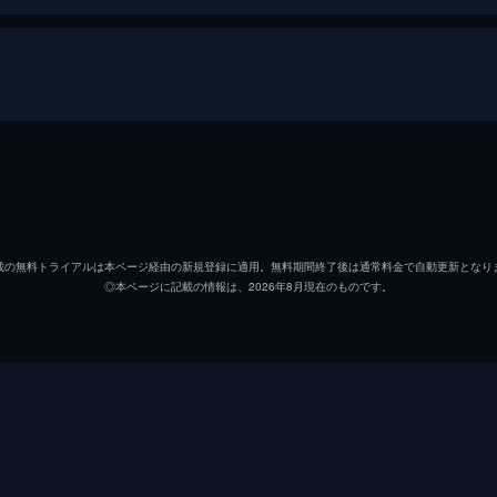
い魔法使いの誕生
ニュート・スキャマンダー
エディ
ティナ・ゴールドスタイン
キャサ
載の無料トライアルは本ページ経由の新規登録に適用。無料期間終了後は通常料金で自動更新となり
◎本ページに記載の情報は、2026年8月現在のものです。
ジェイコブ・コワルスキー
ダン・
クイニー・ゴールドスタイン
アリソ
クリーデンス・ベアボーン
エズラ
リタ
ゾーイ