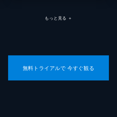
デヴィ
もっと見る
＋
Ｊ・Ｋ
スティ
ライオ
無料トライアルで 今すぐ観る