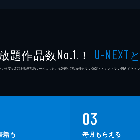
放題作品数
！
No.1
U-NEXT
※
26年7⽉ 国内の主要な定額制動画配信サービスにおける洋画/邦画/海外ドラマ/韓流・アジアドラマ/国内ドラ
03
書籍も
毎月もらえる