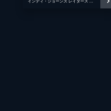
インディ・ジョーンズ レイダース 失われたアーク《聖櫃》