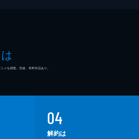
とは
マ/アニメを調査。別途、有料作品あり。
04
解約は