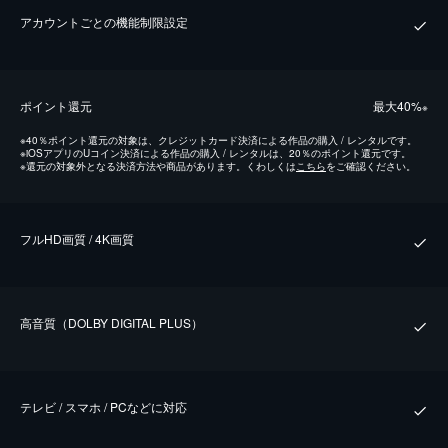
アカウントごとの機能制限設定
ポイント還元
最⼤40%
※
※
40％ポイント還元の対象は、クレジットカード決済による作品の購入 / レンタルです。
※
iOSアプリのUコイン決済による作品の購入 / レンタルは、20％のポイント還元です。
※
還元の対象外となる決済方法や商品があります。くわしくは
こちら
をご確認ください。
フルHD画質 / 4K画質
⾼⾳質（DOLBY DIGITAL PLUS）
テレビ / スマホ / PCなどに対応