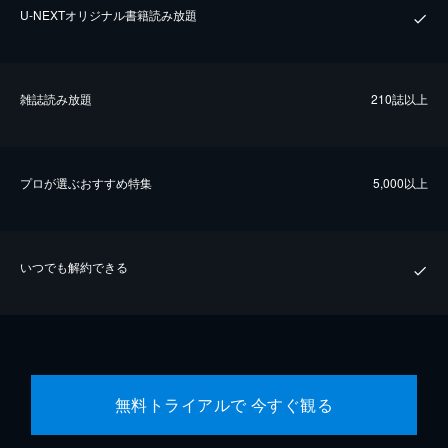
U-NEXTオリジナル書籍読み放題
雑誌読み放題
210誌以上
プロが選ぶおすすめ特集
5,000以上
いつでも解約できる
無料トライアルで 今すぐ観る