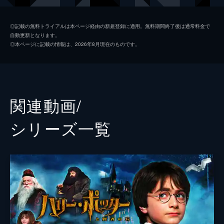
ジェイコブ・コワルスキー
ダン・フォグラー
◎記載の無料トライアルは本ページ経由の新規登録に適用。無料期間終了後は通常料金で
自動更新となります。
クイニー・ゴールドスタイン
アリソン・スドル
◎本ページに記載の情報は、2026年8月現在のものです。
クリーデンス・ベアボーン
エズラ・ミラー
リタ
ゾーイ・クラヴィッツ
テセウス・スキャマンダー
カラム・ターナー
関連動画/
クローディア・キム
シリーズ⼀覧
ウィリアム・ナディラム
ケヴィン・ガスリー
ダンブルドア
ジュード・ロウ
グリンデルバルド（黒い魔法使い）
ジョニー・デップ
監督
デヴィッド・イェーツ