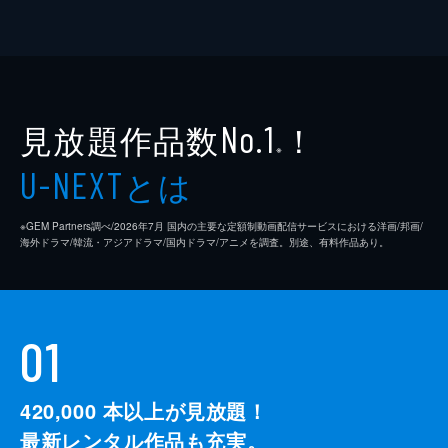
見放題作品数
！
No.1
※
とは
U-NEXT
※GEM Partners調べ/2026年7⽉ 国内の主要な定額制動画配信サービスにおける洋画/邦画/
海外ドラマ/韓流・アジアドラマ/国内ドラマ/アニメを調査。別途、有料作品あり。
01
420,000
本以上が見放題！
最新レンタル作品も充実。