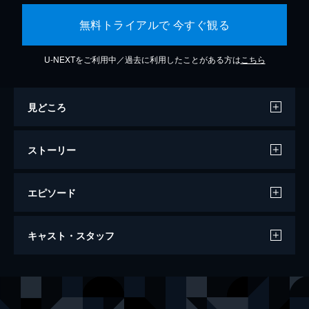
無料トライアルで 今すぐ観る
U-NEXTをご利用中／過去に利用したことがある方は
こちら
見どころ
ストーリー
エピソード
ファンタスティック・ビーストと黒い魔法
キャスト・スタッフ
使いの誕生
134分
出演
ニュート・スキャマンダー
エディ・レッドメイン
ティナ・ゴールドスタイン
キャサリン・ウォーターストン