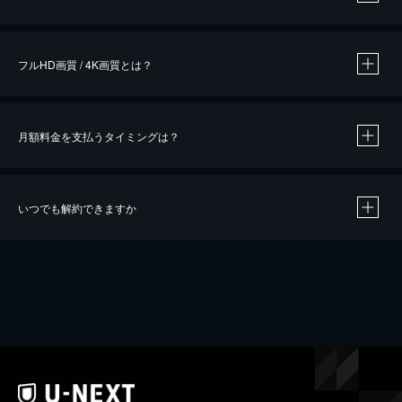
※
作品によって必要なポイントが異なります。
フルHD画質 / 4K画質とは？
月額料金を支払うタイミングは？
※
40％ポイント還元の対象は、クレジットカード決済による作品の購入 / レンタルです。
※
iOSアプリのUコイン決済による作品の購入 / レンタルは、20％のポイント還元です。
※
還元の対象外となる決済方法や商品があります。くわしくは
こちら
をご確認ください。
いつでも解約できますか
こちら