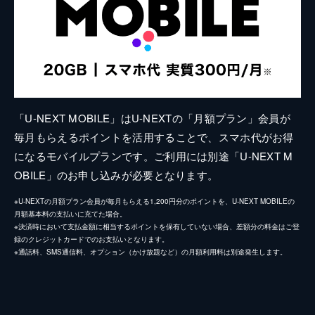
「U-NEXT MOBILE」はU-NEXTの「月額プラン」会員が
毎月もらえるポイントを活用することで、スマホ代がお得
になるモバイルプランです。ご利用には別途「U-NEXT M
OBILE」のお申し込みが必要となります。
※U-NEXTの月額プラン会員が毎月もらえる1,200円分のポイントを、U-NEXT MOBILEの
月額基本料の支払いに充てた場合。
※決済時において支払金額に相当するポイントを保有していない場合、差額分の料金はご登
録のクレジットカードでのお支払いとなります。
※通話料、SMS通信料、オプション（かけ放題など）の月額利用料は別途発生します。