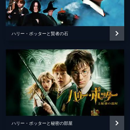
脚本
Ｊ・Ｋ・ローリング
音楽
ジェームズ・ニュートン・ハワード
製作
デヴィッド・ハイマン
ハリー・ポッターと賢者の石
Ｊ・Ｋ・ローリング
スティーヴ・クローヴス
ライオネル・ウィグラム
ハリー・ポッターと秘密の部屋