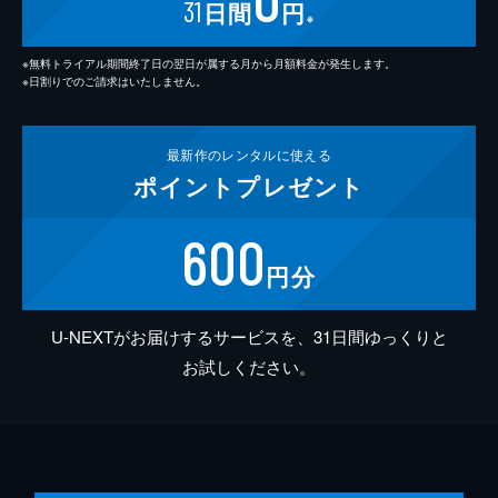
31
日間
円
※
※無料トライアル期間終了日の翌日が属する月から月額料金が発生します。
※日割りでのご請求はいたしません。
最新作の
レンタルに使える
ポイント
プレゼント
600
円分
U-NEXTがお届けするサービスを、31日間ゆっくりと
お試しください。