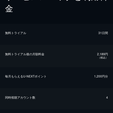
金
無料トライアル
31日間
無料トライアル後の⽉額料金
2,189円
（税込）
毎⽉もらえるU-NEXTポイント
1,200円分
同時視聴アカウント数
4