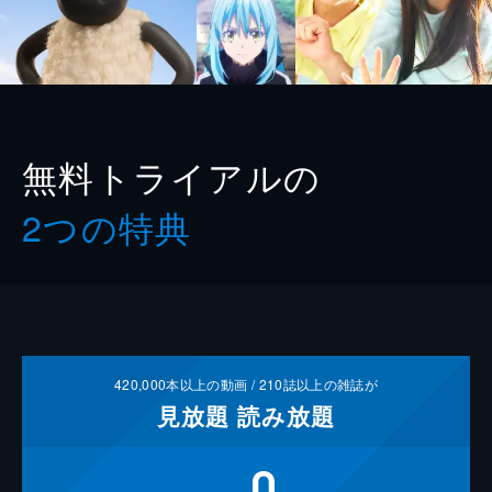
無料トライアルの
2つの特典
420,000
本以上の動画 /
210
誌以上の雑誌が
見放題
読み放題
0