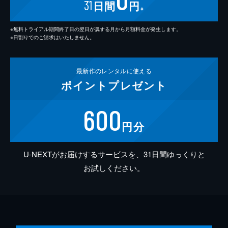
31
日間
円
※
※無料トライアル期間終了日の翌日が属する月から月額料金が発生します。
※日割りでのご請求はいたしません。
最新作の
レンタルに使える
ポイント
プレゼント
600
円分
U-NEXTがお届けするサービスを、31日間ゆっくりと
お試しください。