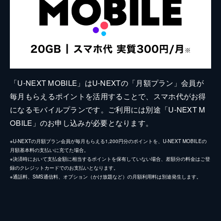
「U-NEXT MOBILE」はU-NEXTの「月額プラン」会員が
毎月もらえるポイントを活用することで、スマホ代がお得
になるモバイルプランです。ご利用には別途「U-NEXT M
OBILE」のお申し込みが必要となります。
※U-NEXTの月額プラン会員が毎月もらえる1,200円分のポイントを、U-NEXT MOBILEの
月額基本料の支払いに充てた場合。
※決済時において支払金額に相当するポイントを保有していない場合、差額分の料金はご登
録のクレジットカードでのお支払いとなります。
※通話料、SMS通信料、オプション（かけ放題など）の月額利用料は別途発生します。