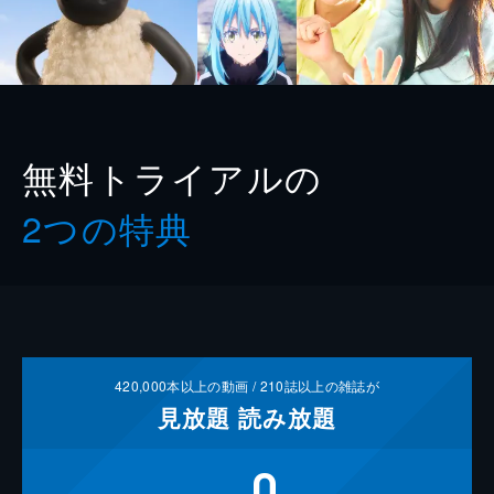
無料トライアルの
2つの特典
420,000
本以上の動画 /
210
誌以上の雑誌が
見放題
読み放題
0