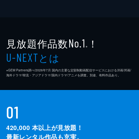
見放題作品数
！
No.1
※
とは
U-NEXT
※GEM Partners調べ/2026年7⽉ 国内の主要な定額制動画配信サービスにおける洋画/邦画/
海外ドラマ/韓流・アジアドラマ/国内ドラマ/アニメを調査。別途、有料作品あり。
01
420,000
本以上が見放題！
最新レンタル作品も充実。