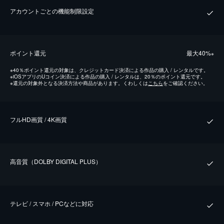
アカウントごとの機能制限設定
ポイント還元
最⼤40%
※
※
40％ポイント還元の対象は、クレジットカード決済による作品の購入 / レンタルです。
※
iOSアプリのUコイン決済による作品の購入 / レンタルは、20％のポイント還元です。
※
還元の対象外となる決済方法や商品があります。くわしくは
こちら
をご確認ください。
フルHD画質 / 4K画質
⾼⾳質（DOLBY DIGITAL PLUS）
テレビ / スマホ / PCなどに対応