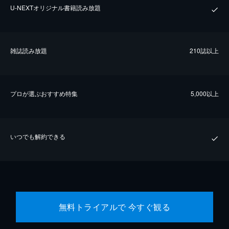
U-NEXTオリジナル書籍読み放題
雑誌読み放題
210誌以上
プロが選ぶおすすめ特集
5,000以上
いつでも解約できる
無料トライアルで 今すぐ観る