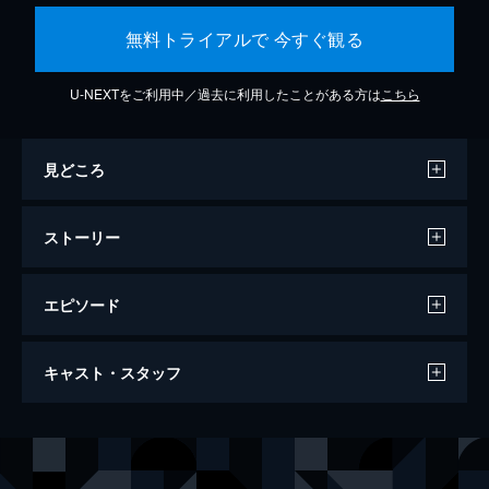
無料トライアルで 今すぐ観る
U-NEXTをご利用中／過去に利用したことがある方は
こちら
見どころ
ストーリー
エピソード
ファンタスティック・ビーストと黒い魔法
キャスト・スタッフ
使いの誕生
134分
出演
ニュート・スキャマンダー
エディ・レッドメイン
ティナ・ゴールドスタイン
キャサリン・ウォーターストン