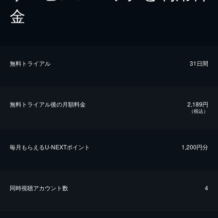
金
無料トライアル
31日間
無料トライアル後の⽉額料金
2,189円
（税込）
毎⽉もらえるU-NEXTポイント
1,200円分
同時視聴アカウント数
4