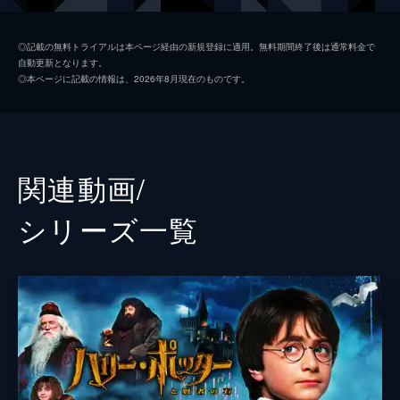
ジェイコブ・コワルスキー
ダン・フォグラー
◎記載の無料トライアルは本ページ経由の新規登録に適用。無料期間終了後は通常料金で
自動更新となります。
クイニー・ゴールドスタイン
アリソン・スドル
◎本ページに記載の情報は、2026年8月現在のものです。
クリーデンス・ベアボーン
エズラ・ミラー
リタ
ゾーイ・クラヴィッツ
テセウス・スキャマンダー
カラム・ターナー
関連動画/
クローディア・キム
シリーズ⼀覧
ウィリアム・ナディラム
ケヴィン・ガスリー
ダンブルドア
ジュード・ロウ
グリンデルバルド（黒い魔法使い）
ジョニー・デップ
監督
デヴィッド・イェーツ