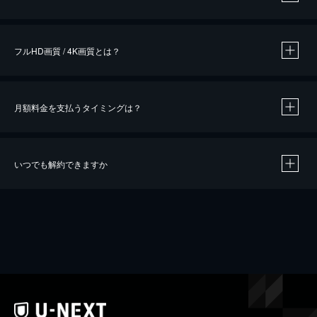
※
作品によって必要なポイントが異なります。
フルHD画質 / 4K画質とは？
月額料金を支払うタイミングは？
※
40％ポイント還元の対象は、クレジットカード決済による作品の購入 / レンタルです。
※
iOSアプリのUコイン決済による作品の購入 / レンタルは、20％のポイント還元です。
※
還元の対象外となる決済方法や商品があります。くわしくは
こちら
をご確認ください。
いつでも解約できますか
こちら